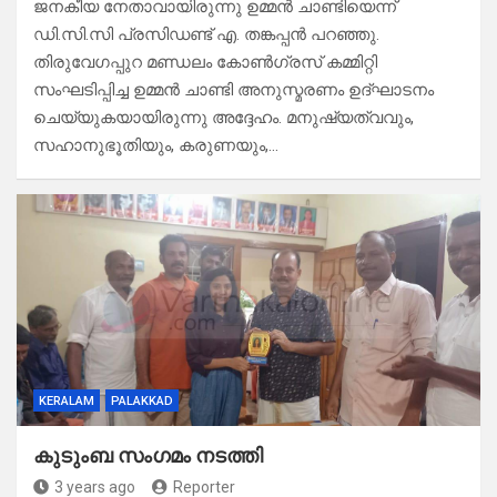
ജനകീയ നേതാവായിരുന്നു ഉമ്മൻ ചാണ്ടിയെന്ന്
ഡി.സി.സി പ്രസിഡണ്ട് എ. തങ്കപ്പൻ പറഞ്ഞു.
തിരുവേഗപ്പുറ മണ്ഡലം കോൺഗ്രസ് കമ്മിറ്റി
സംഘടിപ്പിച്ച ഉമ്മൻ ചാണ്ടി അനുസ്മരണം ഉദ്ഘാടനം
ചെയ്യുകയായിരുന്നു അദ്ദേഹം. മനുഷ്യത്വവും,
സഹാനുഭൂതിയും, കരുണയും,…
KERALAM
PALAKKAD
കുടുംബ സംഗമം നടത്തി
3 years ago
Reporter