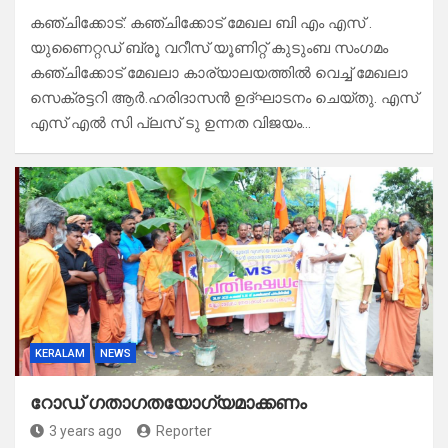
കഞ്ചിക്കോട്: കഞ്ചിക്കോട് മേഖല ബി എം എസ് .
യുണൈറ്റഡ് ബ്രൂ വറീസ് യൂണിറ്റ് കുടുംബ സംഗമം
കഞ്ചിക്കോട് മേഖലാ കാര്യാലയത്തിൽ വെച്ച് മേഖലാ
സെക്രട്ടറി ആർ.ഹരിദാസൻ ഉദ്ഘാടനം ചെയ്തു. എസ്
എസ് എൽ സി പ്ലസ് ടു ഉന്നത വിജയം…
KERALAM
NEWS
റോഡ് ഗതാഗതയോഗ്യമാക്കണം
3 years ago
Reporter