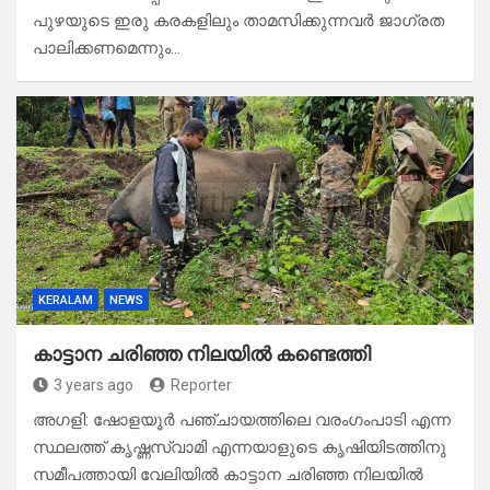
പുഴയുടെ ഇരു കരകളിലും താമസിക്കുന്നവര്‍ ജാഗ്രത
പാലിക്കണമെന്നും…
KERALAM
NEWS
കാട്ടാന ചരിഞ്ഞ നിലയിൽ കണ്ടെത്തി
3 years ago
Reporter
അഗളി: ഷോളയൂർ പഞ്ചായത്തിലെ വരംഗംപാടി എന്ന
സ്ഥലത്ത് കൃഷ്ണസ്വാമി എന്നയാളുടെ കൃഷിയിടത്തിനു
സമീപത്തായി വേലിയിൽ കാട്ടാന ചരിഞ്ഞ നിലയിൽ