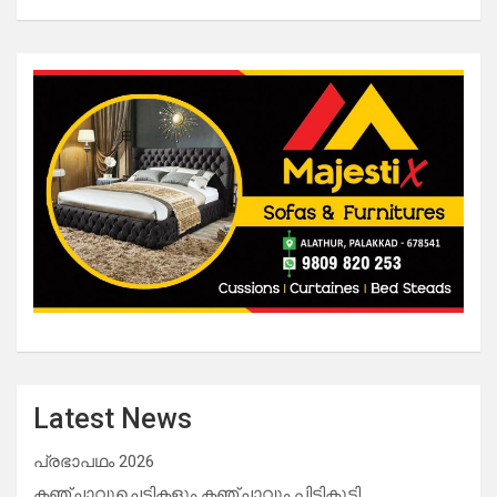
Latest News
പ്രഭാപഥം 2026
കഞ്ചാവുചെടികളും കഞ്ചാവും പിടികൂടി