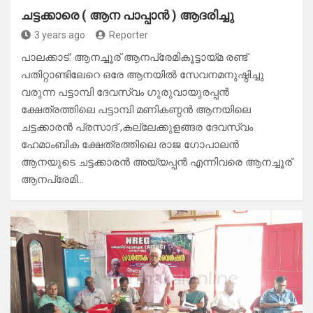
ചട്ടക്കാരെ ( ആന പാപ്പാൻ ) ആദരിച്ചു
3 years ago
Reporter
പാലക്കാട്: ആനച്ചൂര് ആനപ്രേമികൂട്ടായ്മ രണ്ട്
പതിറ്റാണ്ടിലേറെ ഒരേ ആനയിൽ സേവനമനുഷ്ഠിച്ചു
വരുന്ന പട്ടാമ്പി ദേവസ്വം ഗുരുവായുരപ്പൻ
ക്ഷേത്രത്തിലെ പട്ടാമ്പി മണികണ്ഠൻ ആനയിലെ
ചട്ടക്കാരൻ പ്രസാദ് ,കല്ലേക്കുളങ്ങര ദേവസ്വം
ഹേമാംബിക ക്ഷേത്രത്തിലെ രാജ ഗോപാലൻ
ആനയുടെ ചട്ടക്കാരൻ അയ്യപ്പൻ എന്നിവരെ ആനച്ചൂര്
ആനപ്രേമി…