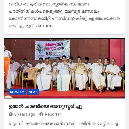
വിവിധ രാഷ്ട്രീയ സാംസ്കാരിക സംഘടന
പ്രതിനിധികൾപങ്കെടുത്തു. മലമ്പുഴ മണ്ഡലം
കോൺഗ്രസ് കമ്മിറ്റി പ്രസിഡന്റ് ഷിജു. എ അധ്യക്ഷത
വഹിച്ചു, മുൻ മണ്ഡലം…
KERALAM
NEWS
ഉമ്മൻ ചാണ്ടിയെ അനുസ്മരിച്ചു
3 years ago
Reporter
പട്ടാമ്പി: ജനങ്ങൾക്ക് വേണ്ടി സ്വന്തം ജീവിതം മാറ്റി വെച്ച