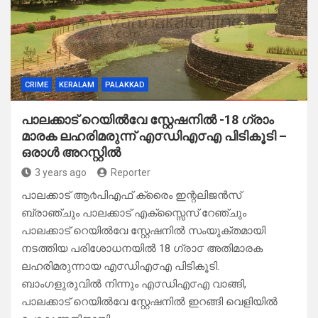
CRIME
KERALAM
PALAKKAD
പാലക്കാട്‌ റെയിൽവേ സ്റ്റേഷനിൽ -18 ഗ്രാം
മാരക ലഹരിമരുന്ന് എ൦ഡിഎ൦എ പിടികൂടി –
ഒരാൾ അറസ്റ്റിൽ
3 years ago
Reporter
പാലക്കാട്‌ ആ൪പിഎഫ് ക്രൈം ഇന്റലിജൻസ്
ബ്രാഞ്ചും പാലക്കാട്‌ എക്സ്സൈസ് റേഞ്ചും
പാലക്കാട്‌ റെയിൽവേ സ്റ്റേഷനിൽ സംയുക്തമായി
നടത്തിയ പരിശോധനയിൽ 18 ഗ്രാ൦ അതിമാരക
ലഹരിമരുന്നായ എ൦ഡിഎ൦എ പിടികൂടി.
ബാംഗളുരുവിൽ നിന്നും എ൦ഡിഎ൦എ വാങ്ങി,
പാലക്കാട്‌ റെയിൽവേ സ്റ്റേഷനിൽ ഇറങ്ങി വെളിയിൽ