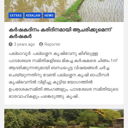
EXTRAS
KERALAM
NEWS
കർഷകദിനം കരിദിനമായി ആചരിക്കുമെന്ന്
കർഷകർ
3 years ago
Reporter
പല്ലാവൂർ. പല്ലശ്ശന കൃഷിഭവനു കീഴിലുള്ള
പാടശേഖര സമിതികളിലെ മികച്ച കർഷകരെ ചിങ്ങം 1ന്
ആദരിക്കുന്നതുമായി ബന്ധപ്പെട്ട വിഷയങ്ങൾ ചർച്ച
ചെയ്യുന്നതിനു വേണ്ടി പല്ലശ്ശന കൃഷി ഓഫീസർ
കൃഷിഭവനിൽ വിളിച്ചു കൂട്ടിയ യോഗത്തിൽ
ഉപദേശകസമിതി അംഗങ്ങളും, പാടശേഖര സമിതിയുടെ
ഭാരവാഹികളും പങ്കെടുത്തു. കൃഷി…