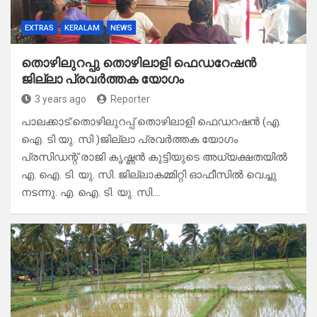
EXTRAS
KERALAM
NEWS
തൊഴിലുറപ്പു തൊഴിലാളി ഫെഡറേഷൻ
ജില്ലാ പ്രവർത്തക യോഗം
3 years ago
Reporter
പാലക്കാട്:തൊഴിലുറപ്പ് തൊഴിലാളി ഫെഡറഷൻ (എ.
ഐ. ടി യു. സി )ജില്ലാ പ്രവർത്തക യോഗം
പ്രസിഡന്റ്‌ രാജി കൃഷ്ണൻ കുട്ടിയുടെ അധ്യക്ഷതയിൽ
എ. ഐ. ടി. യു. സി. ജില്ലാകമ്മിറ്റി ഓഫീസിൽ വെച്ചു
നടന്നു. എ. ഐ. ടി. യു. സി.…