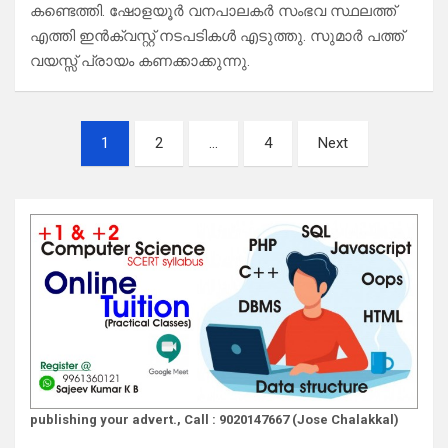
കണ്ടെത്തി. ഷോളയൂർ വനപാലകർ സംഭവ സ്ഥലത്ത്
എത്തി ഇൻക്വസ്റ്റ് നടപടികൾ എടുത്തു. സുമാർ പത്ത്
വയസ്സ് പ്രായം കണക്കാക്കുന്നു.
Posts
1
2
…
4
Next
pagination
publishing your advert., Call : 9020147667 (Jose Chalakkal)