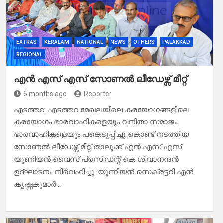
EXTRAS
KERALAM
NATIONAL
NEWS
OTHERS
PALAKKAD
REGIONAL
എൻ എസ് എസ് സോണൽ ലീഡേഴ്സ് മീറ്റ്
6 months ago
Reporter
എടത്തറ: എടത്തറ മേഖലയിലെ കരയോഗങ്ങളിലെ
കരയോഗം ഭാരവാഹികളെയും വനിതാ സമാജം
ഭാരവാഹികളെയും പങ്കെടുപ്പിച്ചു കൊണ്ട് നടത്തിയ
സോണൽ ലീഡേഴ്സ് മീറ്റ് താലൂക്ക് എൻ എസ് എസ്
യൂണിയൻ വൈസ് പ്രസിഡന്റ് കെ ശിവാനന്ദൻ
ഉദ്ഘാടനം നിർവഹിച്ചു. യൂണിയൻ സെക്രട്ടറി എൻ
കൃഷ്ണകുമാർ…