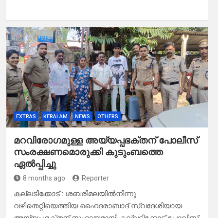
EXTRAS
KERALAM
NEWS
OTHERS
മറവിരോഗമുള്ള അയ്യപ്പഭക്തന് പോലീസ്
സംരക്ഷണമൊരുക്കി കുടുംബത്തെ
ഏൽപ്പിച്ചു
8 months ago
Reporter
കല്ലടിക്കോട് : ശബരിമലയിൽനിന്നു
വഴിതെറ്റിയെത്തിയ ഹൈദരാബാദ് സ്വദേശിയായ