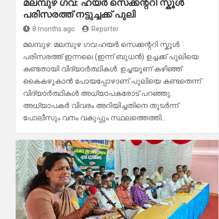
മലമ്പുഴ ഗവ: ഹയർ സെക്കന്ററി സ്കൂൾ
പരിസരത്ത് നട്ടുച്ചക്ക് പുലി
8 months ago
Reporter
മലമ്പുഴ: മലമ്പുഴ ഗവ:ഹയർ സെക്കന്ററി സ്കൂൾ
പരിസരത്ത് ഇന്നലെ (ഇന്ന് ബുധൻ) ഉച്ചക്ക് പുലിയെ
കണ്ടതായി വിദ്യാർത്ഥികൾ. ഉച്ചയൂണ് കഴിഞ്ഞ്
കൈകഴുകാൻ പോയപ്പോഴാണ് പുലിയെ കണ്ടതെന്ന്
വിദ്യാർത്ഥികൾ അധ്യാപകരോട് പറഞ്ഞു.
അധ്യാപകർ വിവരം അറിയിച്ചതിനെ തുടർന്ന്
പോലീസും വനം വകുപ്പും സ്ഥലത്തെത്തി…