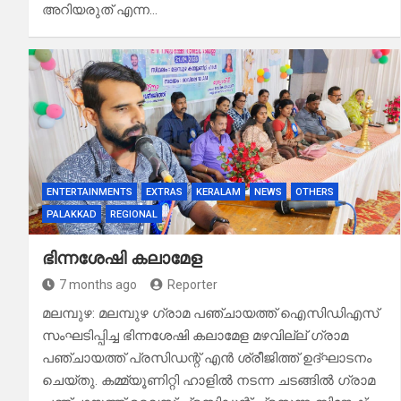
അറിയരുത് എന്ന…
ENTERTAINMENTS
EXTRAS
KERALAM
NEWS
OTHERS
PALAKKAD
REGIONAL
ഭിന്നശേഷി കലാമേള
7 months ago
Reporter
മലമ്പുഴ: മലമ്പുഴ ഗ്രാമ പഞ്ചായത്ത് ഐസിഡിഎസ്
സംഘടിപ്പിച്ച ഭിന്നശേഷി കലാമേള മഴവില്ല് ഗ്രാമ
പഞ്ചായത്ത് പ്രസിഡന്റ് എൻ ശ്രീജിത്ത് ഉദ്ഘാടനം
ചെയ്തു. കമ്മ്യൂണിറ്റി ഹാളിൽ നടന്ന ചടങ്ങിൽ ഗ്രാമ