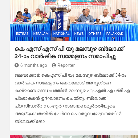
EXTRAS
KERALAM
NATIONAL
NEWS
OTHERS
PALAKKAD
കെ എസ് എസ് പി യു മലമ്പുഴ ബ്ലോക്ക്
34-ാം വാർഷിക സമ്മേളനം സമാപിച്ചു
6 months ago
Reporter
ഒലവക്കോട്: കെഎസ് പി യു മലമ്പുഴ ബ്ലോക്ക് 34-ാം
വാർഷിക സമ്മേളനം ഒലവക്കോട് അനുഗ്രഹ
കല്യാണ മണ്ഡപത്തിൽ മലമ്പുഴ എം.എൽ എ ശ്രീ എ
പ്രഭാകരൻ ഉദ്ഘാടനം ചെയ്തു. ബ്ലോക്ക്
പ്രസിഡൻ്റ സി.ആർ നാരായണമൂർത്തിയുടെ
അദ്ധ്യക്ഷതയിൽ ചേർന്ന പൊതുസമ്മേളനത്തിൽ
ബ്ലോക്ക് ജോ.…