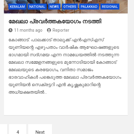
KERALAM
NATIONAL
NEWS
OTHERS
PALAKKAD
REGIONAL
മേഖലാ പ്രവർത്തകയോഗം നടത്തി
11 months ago
Reporter
കോങ്ങാട്: പാലക്കാട് താലൂക്ക് എൻഎസ്എസ്
യൂണിയന്റെ എഴുപതാം വാർഷിക ആഘോഷങ്ങളുടെ
ഭാഗമായി സദ്ഗമയ എന്ന നാമധേയത്തിൽ നടത്തുന്ന
മേഖലാ സമ്മേളനങ്ങളുടെ മുന്നോടിയായി കോങ്ങാട്
മേഖലയുടെ കരയോഗം, വനിതാ സമാജം
ഭാരവാഹികൾ പങ്കെടുത്ത മേഖലാ പ്രവർത്തകയോഗം
യൂണിയൻ സെക്രട്ടറി എൻ കൃഷ്ണകുമാറിന്റെ
അധ്യക്ഷതയിൽ…
4
Next