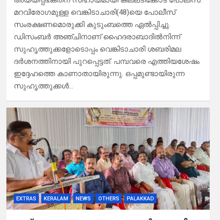
അയ്യപ്പഭക്തന് സഹായമായി കല്ലടിക്കോട് പോലീസ്.
മറവിരോഗമുള്ള വെങ്കിടാചാരി(48)യെ പോലീസ്
സംരക്ഷണമൊരുക്കി കുടുംബത്തെ ഏൽപ്പിച്ചു.
ഡിസംബർ അഞ്ചിനാണ് ഹൈദരാബാദിൽനിന്ന്
സുഹൃത്തുക്കളോടൊപ്പം വെങ്കിടാചാരി ശബരിമല
ദർശനത്തിനായി പുറപ്പെട്ടത്. പമ്പവരെ എത്തിയശേഷം
ഇദ്ദേഹത്തെ കാണാതായിരുന്നു. ഒപ്പമുണ്ടായിരുന്ന
സുഹൃത്തുക്കൾ…
EXTRAS
KERALAM
NEWS
OTHERS
PALAKKAD