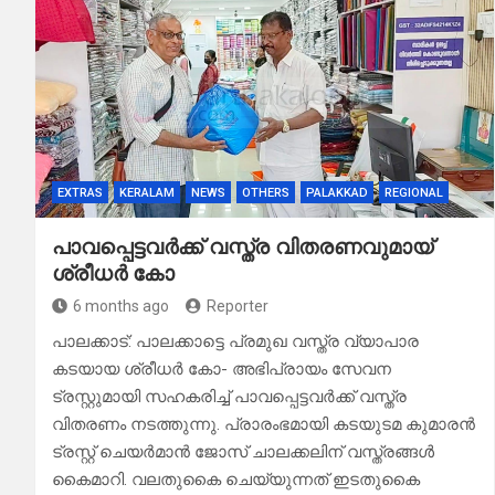
EXTRAS
KERALAM
NEWS
OTHERS
PALAKKAD
REGIONAL
പാവപ്പെട്ടവർക്ക് വസ്ത്ര വിതരണവുമായ്
ശ്രീധർ കോ
6 months ago
Reporter
പാലക്കാട്: പാലക്കാട്ടെ പ്രമുഖ വസ്ത്ര വ്യാപാര
കടയായ ശ്രീധർ കോ- അഭിപ്രായം സേവന
ട്രസ്റ്റുമായി സഹകരിച്ച് പാവപ്പെട്ടവർക്ക് വസ്ത്ര
വിതരണം നടത്തുന്നു. പ്രാരംഭമായി കടയുടമ കുമാരൻ
ട്രസ്റ്റ് ചെയർമാൻ ജോസ് ചാലക്കലിന് വസ്ത്രങ്ങൾ
കൈമാറി. വലതുകൈ ചെയ്യുന്നത് ഇടതുകൈ