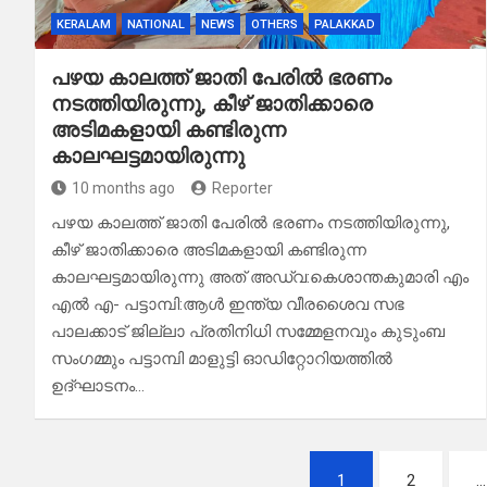
KERALAM
NATIONAL
NEWS
OTHERS
PALAKKAD
പഴയ കാലത്ത് ജാതി പേരിൽ ഭരണം
നടത്തിയിരുന്നു, കീഴ് ജാതിക്കാരെ
അടിമകളായി കണ്ടിരുന്ന
കാലഘട്ടമായിരുന്നു
10 months ago
Reporter
പഴയ കാലത്ത് ജാതി പേരിൽ ഭരണം നടത്തിയിരുന്നു,
കീഴ് ജാതിക്കാരെ അടിമകളായി കണ്ടിരുന്ന
കാലഘട്ടമായിരുന്നു അത് അഡ്വ:കെശാന്തകുമാരി എം
എൽ എ- പട്ടാമ്പി:ആൾ ഇന്ത്യ വീരശൈവ സഭ
പാലക്കാട് ജില്ലാ പ്രതിനിധി സമ്മേളനവും കുടുംബ
സംഗമ്മും പട്ടാമ്പി മാളുട്ടി ഓഡിറ്റോറിയത്തിൽ
ഉദ്ഘാടനം…
Posts
1
2
…