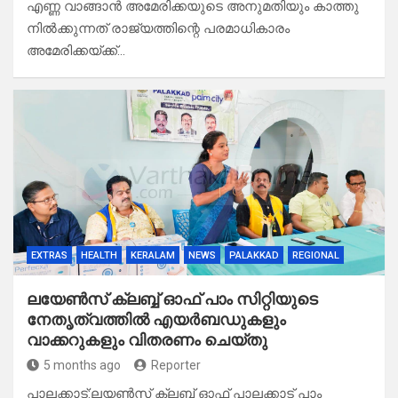
എണ്ണ വാങ്ങാൻ അമേരിക്കയുടെ അനുമതിയും കാത്തു
നിൽക്കുന്നത് രാജ്യത്തിന്റെ പരമാധികാരം
അമേരിക്കയ്ക്ക്…
EXTRAS
HEALTH
KERALAM
NEWS
PALAKKAD
REGIONAL
ലയേൺസ് ക്ലബ്ബ് ഓഫ് പാം സിറ്റിയുടെ
നേതൃത്വത്തിൽ എയർബഡുകളും
വാക്കറുകളും വിതരണം ചെയ്തു
5 months ago
Reporter
പാലക്കാട്:ലയൺസ് ക്ലബ് ഓഫ് പാലക്കാട് പാം