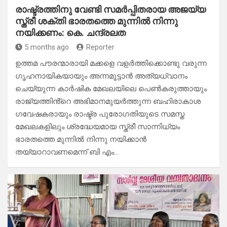
രാഷ്ട്രത്തിനു വേണ്ടി സമർപ്പിതരായ അജയ്യ
സ്ത്രീ ശക്തി ഭാരതത്തെ മുന്നിൽ നിന്നു
നയിക്കണം: കെ. ചന്ദ്രലത
5 months ago
Reporter
ഉത്തമ പൗരന്മാരായി മക്കളെ വളർത്തിക്കൊണ്ടു വരുന്ന
ഗൃഹനായികയായും അന്നമൂട്ടാൻ അത്യധ്വാനം
ചെയ്യുന്ന കാർഷിക മേഖലയിലെ പെൺകരുത്തായും
രാജ്യത്തിൻ്റെ അഭിമാനമുയർത്തുന്ന ബഹിരാകാശ
ഗവേഷകരായും രാഷ്ട്ര പുരോഗതിയുടെ സമസ്ത
മേഖലകളിലും ശ്രദ്ധേയമായ സ്ത്രീ സാന്നിധ്യം
ഭാരതത്തെ മുന്നിൽ നിന്നു നയിക്കാൻ
തയ്യാറാവണമെന്ന് ബി എം…