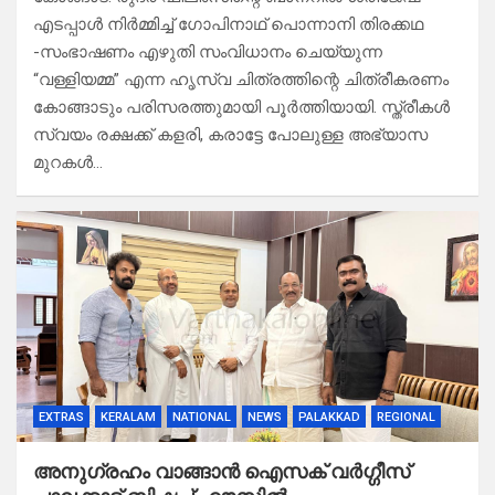
എടപ്പാൾ നിർമ്മിച്ച് ഗോപിനാഥ് പൊന്നാനി തിരക്കഥ
-സംഭാഷണം എഴുതി സംവിധാനം ചെയ്യുന്ന
“വള്ളിയമ്മ” എന്ന ഹൃസ്വ ചിത്രത്തിന്റെ ചിത്രീകരണം
കോങ്ങാടും പരിസരത്തുമായി പൂർത്തിയായി. സ്ത്രീകൾ
സ്വയം രക്ഷക്ക് കളരി, കരാട്ടേ പോലുള്ള അഭ്യാസ
മുറകൾ…
EXTRAS
KERALAM
NATIONAL
NEWS
PALAKKAD
REGIONAL
അനുഗ്രഹം വാങ്ങാൻ ഐസക് വര്‍ഗ്ഗീസ്