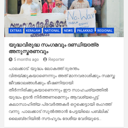
EXTRAS
KERALAM
NATIONAL
NEWS
PALAKKAD
REGIONAL
യുദ്ധവിരുദ്ധ സംഗമവും ദണ്ഡിയാത്ര
അനുസ്മരണവും
5 months ago
Reporter
പാലക്കാട്: യുദ്ധം ലോകത്ത് ദുരന്തം
വിതയ്ക്കുകയാണെന്നും അത് മാനവരാശിക്കും സമസ്ത
ജീവജാലങ്ങൾക്കും ഭീഷണിയായി
തീർന്നിരിക്കുകയാണെന്നും ഈ സാഹചര്യത്തിൽ
യുദ്ധം ഉടൻ നിർത്തണമെന്നും ആവശ്യപ്പെട്ട്
കലാസാഹിത്യ പ്രവർത്തകർ ഒറ്റക്കെട്ടായി രംഗത്ത്
വന്നു. പാലക്കാട് സുൽത്താൻ പേട്ടയിലെ പബ്ലിക്
ലൈബ്രറിയിൽ സൗഹൃദം ദേശീയ വേദിയുടെ…