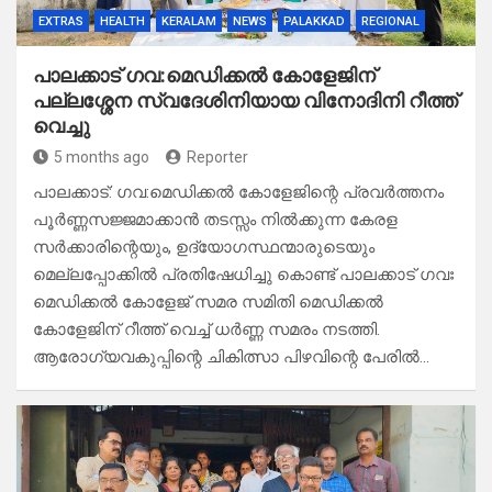
EXTRAS
HEALTH
KERALAM
NEWS
PALAKKAD
REGIONAL
പാലക്കാട് ഗവ:മെഡിക്കൽ കോളേജിന്
പല്ലശ്ശേന സ്വദേശിനിയായ വിനോദിനി റീത്ത്
വെച്ചു
5 months ago
Reporter
പാലക്കാട്: ഗവ:മെഡിക്കൽ കോളേജിന്റെ പ്രവർത്തനം
പൂർണ്ണസജ്ജമാക്കാൻ തടസ്സം നിൽക്കുന്ന കേരള
സർക്കാരിന്റെയും, ഉദ്യോഗസ്ഥന്മാരുടെയും
മെല്ലപ്പോക്കിൽ പ്രതിഷേധിച്ചു കൊണ്ട് പാലക്കാട് ഗവഃ
മെഡിക്കൽ കോളേജ് സമര സമിതി മെഡിക്കൽ
കോളേജിന് റീത്ത് വെച്ച് ധർണ്ണ സമരം നടത്തി.
ആരോഗ്യവകുപ്പിന്റെ ചികിത്സാ പിഴവിന്റെ പേരിൽ…