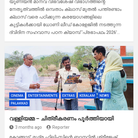
യൂണിയൻ മാനവ വിഭവശേഷി വിഭാഗത്തിന്റെ
നേതൃത്വത്തിൽ ഒമ്പതാം ക്ലാസ് മുതൽ പന്ത്രണ്ടാം
ക്ലാസ് വരെ പഠിക്കുന്ന കരയോഗങ്ങളിലെ
കുട്ടികൾക്കായി ധോണി ലീഡ് കോളേജിൽ നടത്തുന്ന
ദ്വിദിന സഹവാസ പഠന ക്യാമ്പ് ‘പ്രഭാപഥം 2026’…
CINEMA
ENTERTAINMENTS
EXTRAS
KERALAM
NEWS
PALAKKAD
വള്ളിയമ്മ – ചിത്രീകരണം പൂർത്തിയായി
3 months ago
Reporter
കോങ്ങാട്: രുദ്ര ഫിലിംസിന്റെ ബാനറിൽ ശ്രീജേഷ്