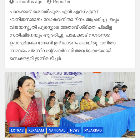
5 months ago
Reporter
പാലക്കാട്: ശേഖരീപുരം എൻ എസ് എസ്
-വനിതസമാജം ലോകവനിതാ ദിനം ആചരിച്ചു. ഒപ്പം
വിജയസ്മൃതി പുരസ്ക്കാര ജേതാവ് ശ്രീമതി പ്രമീള
സതീഷിനേയും ആദരിച്ചു. പാലക്കാട് നഗരസഭ
ഉപാദ്ധ്യക്ഷ ബേബി ഉദ്ഘാടനം ചെയ്തു..വനിതാ
സമാജം പ്രസിഡന്റ് പാർവതി അദ്ധ്യക്ഷയായി.
സെക്രട്ടറി ഇന്ദിര ടീച്ചർ…
EXTRAS
KERALAM
NATIONAL
NEWS
PALAKKAD