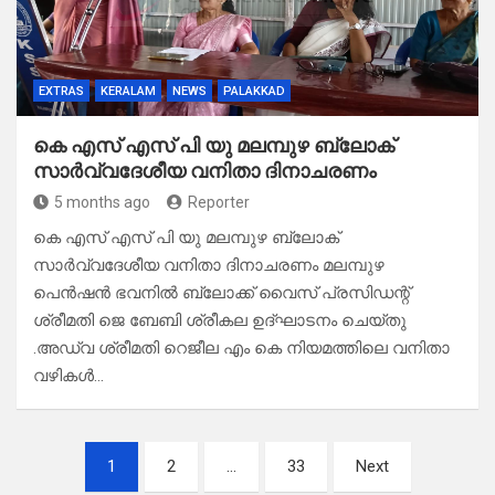
EXTRAS
KERALAM
NEWS
PALAKKAD
കെ എസ് എസ് പി യു മലമ്പുഴ ബ്ലോക്
സാർവ്വദേശീയ വനിതാ ദിനാചരണം
5 months ago
Reporter
കെ എസ് എസ് പി യു മലമ്പുഴ ബ്ലോക്
സാർവ്വദേശീയ വനിതാ ദിനാചരണം മലമ്പുഴ
പെൻഷൻ ഭവനിൽ ബ്ലോക്ക് വൈസ് പ്രസിഡന്റ്
ശ്രീമതി ജെ ബേബി ശ്രീകല ഉദ്ഘാടനം ചെയ്തു
.അഡ്വ ശ്രീമതി റെജീല എം കെ നിയമത്തിലെ വനിതാ
വഴികൾ…
Posts
1
2
…
33
Next
pagination