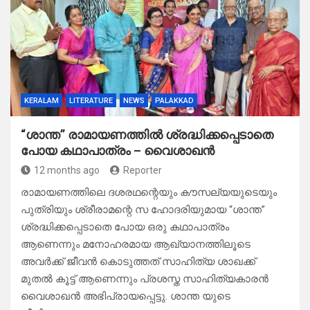
KERALAM
LITERATURE
NEWS
PALAKKAD
“ശാന്ത” രാമായണത്തിൽ ശ്രദ്ധിക്കപ്പെടാതെ
പോയ കഥാപാത്രം – വൈശാഖൻ
12 months ago
Reporter
രാമായണത്തിലെ ദശരഥന്റെയും കൗസല്യയുടെയും
പുത്രിയും ശ്രീരാമന്റെ സ ഹോദരിയുമായ “ശാന്ത”
ശ്രദ്ധിക്കപ്പെടാതെ പോയ ഒരു കഥാപാത്രം
ആണെന്നും മനോഹരമായ ആഖ്യാനത്തിലൂടെ
അവർക്ക് ജീവൻ കൊടുത്തത് സാഹിത്യ ശാഖക്ക്
മുതൽ കൂട്ട് ആണെന്നും പ്രശസ്ത സാഹിത്യകാരൻ
വൈശാഖൻ അഭിപ്രായപ്പെട്ടു. ശാന്ത യുടെ