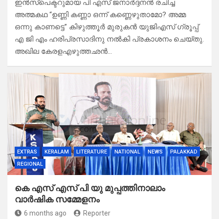
ഇൻസ്പെക്ടറുമായ പി എസ് ജനാർദ്ദനൻ രചിച്ച
അത്മകഥ “ഉണ്ണി കണ്ണാ ഒന്ന് കണ്ണെഴുതാമോ? അമ്മ
ഒന്നു കാണട്ടെ” കിഴുത്തൂർ മുരുകൻ യുജിഎസ് ഗ്രൂപ്പ്
എ ജി എം ഹരിപ്രസാദിനു നൽകി പ്രകാശനം ചെയ്തു.
അഖില കേരളഎഴുത്തഛൻ…
EXTRAS
KERALAM
LITERATURE
NATIONAL
NEWS
PALAKKAD
REGIONAL
കെ എസ് എസ് പി യു മുപ്പത്തിനാലാം
വാർഷിക സമ്മേളനം
6 months ago
Reporter