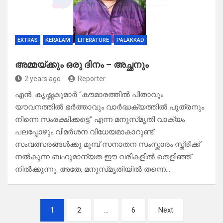
EXTRAS
KERALAM
LITERATURE
PALAKKAD
അമ്മയ്ക്കും ഒരു ദിനം – അച്ഛനും
2 years ago
Reporter
എൻ. കൃഷ്ണ‌കുമാർ “കൗമാരത്തിൽ പിതാവും
യൗവനത്തിൽ ഭർത്താവും വാർദ്ധക്യത്തിൽ പുത്രനും
നിന്നെ സംരക്ഷിക്കട്ടെ” എന്ന മനുസ്‌മൃതി വാക്യം
പലപ്പോഴും വിമർശന വിധേയമാകാറുണ്ട്.
സംവത്സരങ്ങൾക്കു മുമ്പ് സനാതന സംസ്ക്കാരം സ്ത്രീക്ക്
നൽകുന്ന ബഹുമാന്യത ഈ വരികളിൽ തെളിഞ്ഞ്
നിൽക്കുന്നു. അതേ, മനുസ്‌മൃതിയിൽ തന്നെ…
Posts
1
2
…
6
Next
pagination