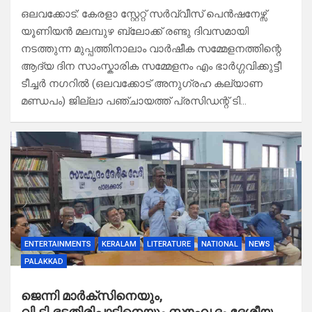
ഒലവക്കോട്: കേരളാ സ്റ്റേറ്റ് സർവ്വീസ് പെൻഷനേഴ്സ്
യൂണിയൻ മലമ്പുഴ ബ്ലോക്ക് രണ്ടു ദിവസമായി
നടത്തുന്ന മുപ്പത്തിനാലാം വാർഷീക സമ്മേളനത്തിന്റെ
ആദ്യ ദിന സാംസ്കാരിക സമ്മേളനം എം ഭാർഗ്ഗവിക്കുട്ടീ
ടീച്ചർ നഗറിൽ (ഒലവക്കോട് അനുഗ്രഹ കല്യാണ
മണ്ഡപം) ജില്ലാ പഞ്ചായത്ത്‌ പ്രസിഡന്റ് ടി…
ENTERTAINMENTS
KERALAM
LITERATURE
NATIONAL
NEWS
PALAKKAD
ജെന്നി മാർക്സിനെയും,
വി.ടി.ഭട്ടതിരിപ്പാടിനെയും സൗഹൃദം ദേശീയ