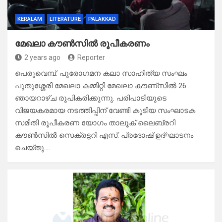
KERALAM
LITERATURE
PALAKKAD
മേഖലാ കൗൺസിൽ രൂപീകരണം
2 years ago
Reporter
പെരുവെമ്പ്: പുരോഗമന കലാ സാഹിത്യ സംഘം
പുതുശ്ശേരി മേഖലാ കമ്മിറ്റി മേഖലാ കൗണ്സിൽ 26
ഞായറാഴ്ച രൂപികരിക്കുന്നു. പരിപാടിയുടെ
വിജയകരമായ നടത്തിപ്പിന് വേണ്ടി കൂടിയ സംഘാടക
സമിതി രൂപീകരണ യോഗം താലൂക് ലൈബ്രറി
കൗൺസിൽ സെക്രട്ടറി എസ്. പ്രദോഷ് ഉദ്ഘാടനം
ചെയ്തു.…