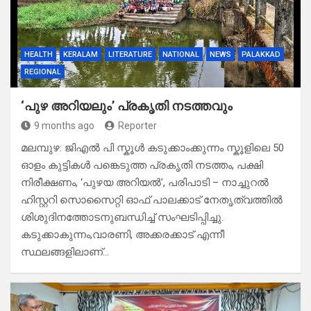
HEALTH
KERALAM
LITERATURE
NATIONAL
NEWS
PALAKKAD
REGIONAL
‘പുഴ അറിയലും’ പ്രകൃതി നടത്തവും
9 months ago
Reporter
മലമ്പുഴ: ജിഎൽ പി സ്കൂൾ കടുക്കാംക്കുന്നം സ്കൂളിലെ 50
ഓളം കുട്ടികൾ പങ്കെടുത്ത പ്രകൃതി നടത്തം, പക്ഷി
നിരീക്ഷണം, ‘പുഴയ അറിയൽ’, പരിപാടി – നാച്ചുറൽ
ഹിസ്റ്ററി സൊസൈറ്റി ഓഫ് പാലക്കാട് നേതൃത്വത്തിൽ
ശിശുദിനത്തോടനുബന്ധിച്ച് സംഘടിപ്പിച്ചു.
കടുക്കാകുന്നം,വാരണി, അക്കരക്കാട് എന്നീ
സ്ഥലങ്ങളിലാണ്…