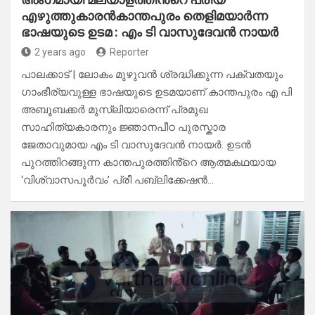
എഴുത്തുകാരൻകാന്തപുരം തെളിമയാർന്ന
ഭാഷയുടെ ഉടമ : എം ടി വാസുദേവൻ നായർ
2 years ago
Reporter
പാലക്കാട് | ലോകം മുഴുവൻ ശ്രദ്ധിക്കുന്ന പക്വതയും
ഗാംഭീര്യവുള്ള ഭാഷയുടെ ഉടമയാണ് കാന്തപുരം എ പി
അബൂബക്കർ മുസ്‌ലിയാരെന്ന് പ്രമുഖ
സാഹിത്യകാരനും ജ്ഞാനപീഠ പുരസ്കാര
ജേതാവുമായ എം ടി വാസുദേവൻ നായർ. ഉടൻ
പുറത്തിറങ്ങുന്ന കാന്തപുരത്തിൻ്റെ ആത്മകഥയായ
‘വിശ്വാസപൂർവം’ പ്രീ പബ്ലിക്കേഷൻ…