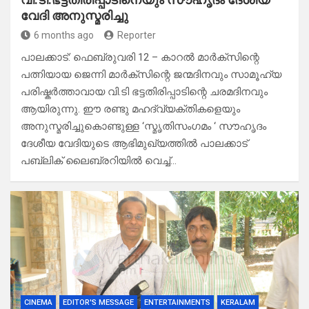
വേദി അനുസ്മരിച്ചു
6 months ago
Reporter
പാലക്കാട്: ഫെബ്രുവരി 12 – കാറൽ മാർക്സിന്റെ
പത്നിയായ ജെന്നി മാർക്സിന്റെ ജന്മദിനവും സാമൂഹ്യ
പരിഷ്കർത്താവായ വി.ടി ഭട്ടതിരിപ്പാടിന്റെ ചരമദിനവും
ആയിരുന്നു. ഈ രണ്ടു മഹദ്‌വ്യക്തികളെയും
അനുസ്മരിച്ചുകൊണ്ടുള്ള ‘സ്മൃതിസംഗമം ‘ സൗഹൃദം
ദേശീയ വേദിയുടെ ആഭിമുഖ്യത്തിൽ പാലക്കാട്
പബ്ലിക് ലൈബ്രറിയിൽ വെച്ച്…
CINEMA
EDITOR'S MESSAGE
ENTERTAINMENTS
KERALAM