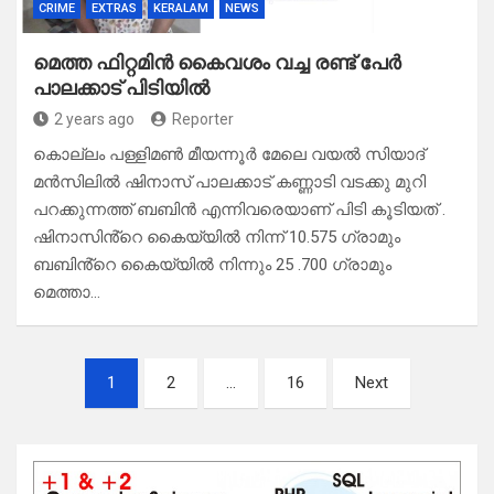
CRIME
EXTRAS
KERALAM
NEWS
മെത്ത ഫിറ്റമിൻ കൈവശം വച്ച രണ്ട് പേർ
പാലക്കാട് പിടിയിൽ
2 years ago
Reporter
കൊല്ലം പള്ളിമൺ മീയന്നൂർ മേലെ വയൽ സിയാദ്
മൻസിലിൽ ഷിനാസ് പാലക്കാട് കണ്ണാടി വടക്കു മുറി
പറക്കുന്നത്ത് ബബിൻ എന്നിവരെയാണ് പിടി കൂടിയത് .
ഷിനാസിൻ്റെ കൈയ്യിൽ നിന്ന് 10.575 ഗ്രാമും
ബബിൻ്റെ കൈയ്യിൽ നിന്നും 25 .700 ഗ്രാമും
മെത്താ…
Posts
1
2
…
16
Next
pagination