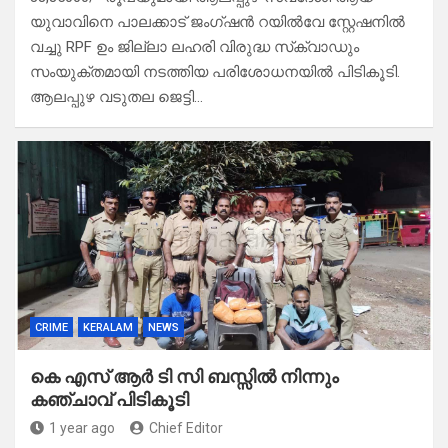
യുവാവിനെ പാലക്കാട്‌ ജംഗ്ഷൻ റയിൽവേ സ്റ്റേഷനിൽ
വച്ചു RPF ഉം ജില്ലാ ലഹരി വിരുദ്ധ സ്‌ക്വാഡും
സംയുക്തമായി നടത്തിയ പരിശോധനയിൽ പിടികൂടി.
ആലപ്പുഴ വടുതല ജെട്ടി…
CRIME
KERALAM
NEWS
കെ എസ് ആർ ടി സി ബസ്സിൽ നിന്നും
കഞ്ചാവ് പിടികൂടി
1 year ago
Chief Editor