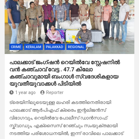
CRIME
KERALAM
PALAKKAD
REGIONAL
പാലക്കാട് ജംഗ്ഷൻ റെയിൽവേ സ്റ്റേഷനിൽ
വൻ കഞ്ചാവ് വേട്ട . 47.7 കിലോ
കഞ്ചാവുമായി ബംഗാൾ സ്വദേശികളായ
യുവതീയുവാക്കൾ പിടിയിൽ
1 year ago
Reporter
ട്രെയിനിലൂടെയുള്ള ലഹരി കടത്തിനെതിരായി
പാലക്കാട് ആർപിഎഫ് ക്രൈം ഇന്റലിജൻസ്
വിഭാഗവും, റെയിൽവേ പോലീസ് ഡാൻസാഫ്
സ്ക്വാഡും, എക്സൈസ് റേഞ്ചും സംയുക്തമായി
നടത്തിയ പരിശോധനയിൽ, ഇന്ന് രാവിലെ പാലക്കാട്