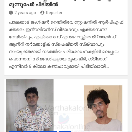
മൂന്നുപേർ പിടിയിൽ
2 years ago
Reporter
പാലക്കാട് ജംഗ്ഷൻ റെയിൽവേ സ്റ്റേഷനിൽ ആർപിഎഫ്
ക്രൈം ഇൻ്റലിജൻസ് വിഭാഗവും എക്സൈസ്
റേയ്ഞ്ചും, എക്സൈസ് എൻഫോഴ്സ്മെൻ്റ് ആൻഡ്
ആൻ്റി നർക്കോട്ടിക് സ്പെഷ്യൽ സ്‌ക്വാഡും
സംയുക്തമായി നടത്തിയ പരിശോധനകളിൽ മലപ്പുറം
പൊന്നാനി സ്വദേശികളായ മുബഷിർ, ശ്രീരാഗ്
എന്നിവർ 6 കിലോ കഞ്ചാവുമായി പിടിയിലായി.…