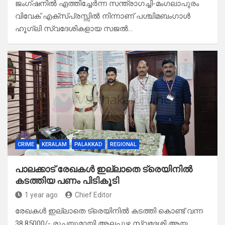
ജംഗ്ഷനിൽ എത്തിച്ചേർന്ന സന്ത്രാഗച്ചി-മംഗലാപുരം
വിവേക് എക്സ്പ്രസ്സിൽ നിന്നാണ് പശ്ചിമബംഗാൾ
ഹൂഗ്ലി സ്വദേശികളായ സജൽ…
CRIME
KERALAM
PALAKKAD
REGIONAL
പാലക്കാട്‌ രേഖകൾ ഇല്ലാതെ ട്രെയിനിൽ
കടത്തിയ പണം പിടികൂടി
1 year ago
Chief Editor
രേഖകൾ ഇല്ലാതെ ട്രെയിനിൽ കടത്തി കൊണ്ട് വന്ന
38,85000/- രൂപയുമായി ആലപ്പുഴ സ്വദേശി ആയ