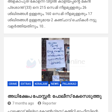
അളകാപുരി കോളനി വീട്ടിൽ കാളിയപ്പന്റെ മകൻ
പ്രശാന്ത് (33) നെ 215 സെ.മി നീളമുള്ളതും 26
ശിഖിരങ്ങൾ ഉള്ളതും, 160 സെ.മി നീളമുള്ളതും 17
ശിഖിരങ്ങൾ ഉള്ളതുമായ 2 കഞ്ചാവ് ചെടികൾ നട്ടു
വളർത്തിയതിനും, 10…
CRIME
EXTRAS
KERALAM
NEWS
PALAKKAD
അധിക്ഷേപ പോസ്റ്റർ: പോലീസ് കേസെടുത്തു
7 months ago
Reporter
പാലക്കാട് ജില്ലാ കോൺഗ്രസ് കമ്മിറ്റി ഓഫീസിന്റെ