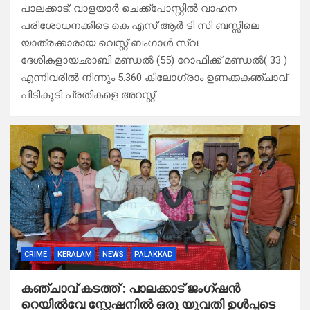
പാലക്കാട്: വാളയാർ ചെക്ക്പോസ്റ്റിൽ വാഹന
പരിശോധനക്കിടെ കെ എസ് ആർ ടി സി ബസ്സിലെ
യാത്രക്കാരായ വെസ്റ്റ് ബംഗാൾ സ്വ
ദേശികളായഛാബി മണ്ഡൽ (55) റോഫിക്ക് മണ്ഡൽ( 33 )
എന്നിവരിൽ നിന്നും 5.360 കിലോഗ്രാം ഉണക്കകഞ്ചാവ്
പിടികൂടി പ്രതികളെ അറസ്റ്റ്…
CRIME
KERALAM
NEWS
PALAKKAD
കഞ്ചാവ് കടത്ത് : പാലക്കാട് ജംഗ്ഷൻ
റെയിൽവേ സ്റ്റേഷനിൽ ഒരു യുവതി ഉൾപ്പടെ