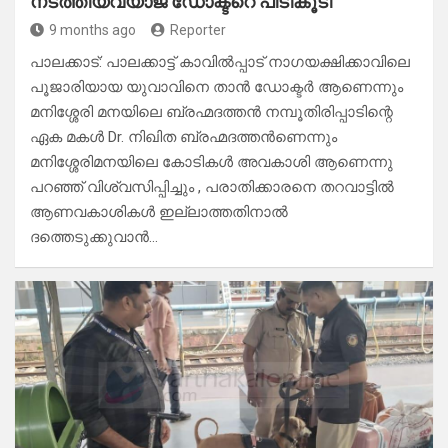
നടത്തിയവ്യാജ ഡോക്ടറെ പിടികൂടി
9 months ago
Reporter
പാലക്കാട്: പാലക്കാട്ട് കാവിൽപ്പാട് നാഗയക്ഷിക്കാവിലെ
പൂജാരിയായ യുവാവിനെ താൻ ഡോക്ടർ ആണെന്നും
മനിശ്ശേരി മനയിലെ ബ്രഹ്മദത്തൻ നമ്പൂതിരിപ്പാടിന്റെ
ഏക മകൾ Dr. നിഖിത ബ്രഹ്മദത്തൻണെന്നും
മനിശ്ശേരിമനയിലെ കോടികൾ അവകാശി ആണെന്നു
പറഞ്ഞ് വിശ്വസിപ്പിച്ചും , പരാതിക്കാരനെ തറവാട്ടിൽ
ആണവകാശികൾ ഇല്ലാത്തതിനാൽ
ദത്തെടുക്കുവാൻ…