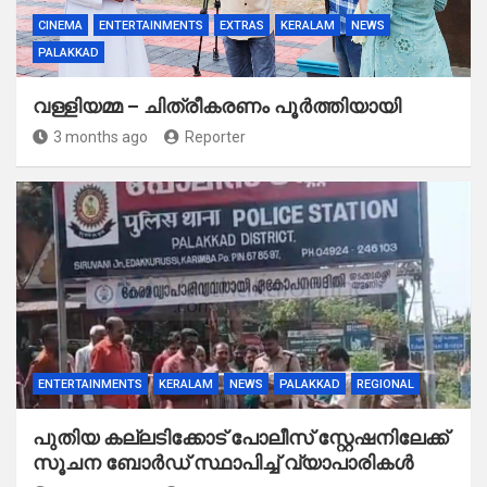
CINEMA
ENTERTAINMENTS
EXTRAS
KERALAM
NEWS
PALAKKAD
വള്ളിയമ്മ – ചിത്രീകരണം പൂർത്തിയായി
3 months ago
Reporter
ENTERTAINMENTS
KERALAM
NEWS
PALAKKAD
REGIONAL
പുതിയ കല്ലടിക്കോട് പോലീസ് സ്റ്റേഷനിലേക്ക്
സൂചന ബോർഡ് സ്ഥാപിച്ച് വ്യാപാരികൾ