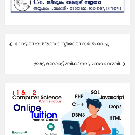
Post
വോട്ടിങ്ങ് യന്ത്രങ്ങൾ സ്ട്രോങ്ങ് റൂമിൽ വെച്ചു
navigation
ഇരട്ട മണവാട്ടിമാർക്ക് ഇരട്ട മണവാളന്മാർ