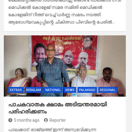
മെല്ലപ്പോക്കിൽ പ്രതിഷേധിച്ചു കൊണ്ട് പാലക്കാട് ഗവഃ
മെഡിക്കൽ കോളേജ് സമര സമിതി മെഡിക്കൽ
കോളേജിന് റീത്ത് വെച്ച് ധർണ്ണ സമരം നടത്തി.
ആരോഗ്യവകുപ്പിന്റെ ചികിത്സാ പിഴവിന്റെ പേരിൽ…
EXTRAS
KERALAM
NATIONAL
NEWS
PALAKKAD
REGIONAL
പാചകവാതക ക്ഷാമം അടിയന്തരമായി
പരിഹരിക്കണം
5 months ago
Reporter
പാലക്കാട്: രാജ്യത്ത് ഇന്ന് അനുഭവിക്കുന്ന