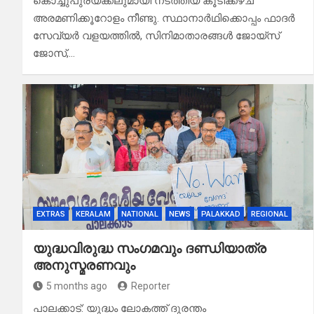
കൊച്ചുപുരയ്ക്കലുമായി നടത്തിയ കൂടിക്കഴ്ച
അരമണിക്കൂറോളം നീണ്ടു. സ്ഥാനാര്‍ഥിക്കൊപ്പം ഫാദര്‍
സേവ്യര്‍ വളയത്തില്‍, സിനിമാതാരങ്ങൾ ജോയ്‌സ്
ജോസ്,…
EXTRAS
KERALAM
NATIONAL
NEWS
PALAKKAD
REGIONAL
യുദ്ധവിരുദ്ധ സംഗമവും ദണ്ഡിയാത്ര
അനുസ്മരണവും
5 months ago
Reporter
പാലക്കാട്: യുദ്ധം ലോകത്ത് ദുരന്തം