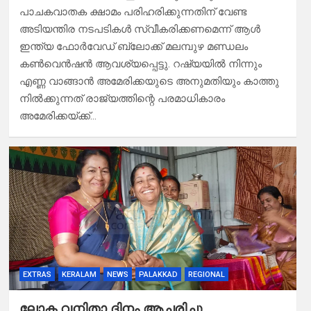
പാചകവാതക ക്ഷാമം പരിഹരിക്കുന്നതിന് വേണ്ട
അടിയന്തിര നടപടികൾ സ്വീകരിക്കണമെന്ന് ആള്‍
ഇന്ത്യ ഫോർവേഡ് ബ്ലോക്ക് മലമ്പുഴ മണ്ഡലം
കൺവെൻഷൻ ആവശ്യപ്പെട്ടു. റഷ്യയിൽ നിന്നും
എണ്ണ വാങ്ങാൻ അമേരിക്കയുടെ അനുമതിയും കാത്തു
നിൽക്കുന്നത് രാജ്യത്തിന്റെ പരമാധികാരം
അമേരിക്കയ്ക്ക്…
EXTRAS
KERALAM
NEWS
PALAKKAD
REGIONAL
ലോക വനിതാ ദിനം ആചരിച്ചു