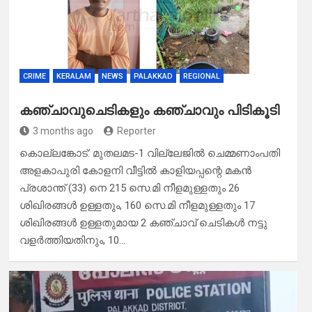
CRIME
KERALAM
NEWS
PALAKKAD
REGIONAL
കഞ്ചാവുചെടികളും കഞ്ചാവും പിടികൂടി
3 months ago
Reporter
കൊല്ലങ്കോട്: മുതലമട-1 വില്ലേജിൽ ചെമ്മണാംപതി
അളകാപുരി കോളനി വീട്ടിൽ കാളിയപ്പന്റെ മകൻ
പ്രശാന്ത് (33) നെ 215 സെ.മി നീളമുള്ളതും 26
ശിഖിരങ്ങൾ ഉള്ളതും, 160 സെ.മി നീളമുള്ളതും 17
ശിഖിരങ്ങൾ ഉള്ളതുമായ 2 കഞ്ചാവ് ചെടികൾ നട്ടു
വളർത്തിയതിനും, 10…