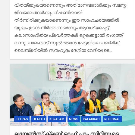
വിതയ്ക്കുകയാണെന്നും അത് മാനവരാശിക്കും സമസ്ത
ജീവജാലങ്ങൾക്കും ഭീഷണിയായി
തീർന്നിരിക്കുകയാണെന്നും ഈ സാഹചര്യത്തിൽ
യുദ്ധം ഉടൻ നിർത്തണമെന്നും ആവശ്യപ്പെട്ട്
കലാസാഹിത്യ പ്രവർത്തകർ ഒറ്റക്കെട്ടായി രംഗത്ത്
വന്നു. പാലക്കാട് സുൽത്താൻ പേട്ടയിലെ പബ്ലിക്
ലൈബ്രറിയിൽ സൗഹൃദം ദേശീയ വേദിയുടെ…
EXTRAS
HEALTH
KERALAM
NEWS
PALAKKAD
REGIONAL
ലയേൺസ് ക്ലബ്ബ് ഓഫ് പാം സിറ്റിയുടെ