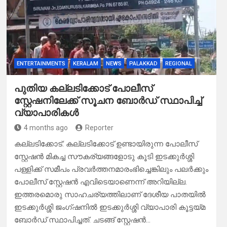
ENTERTAINMENTS
KERALAM
NEWS
PALAKKAD
REGIONAL
പുതിയ കല്ലടിക്കോട് പോലീസ്
സ്റ്റേഷനിലേക്ക് സൂചന ബോർഡ് സ്ഥാപിച്ച്
വ്യാപാരികൾ
4 months ago
Reporter
കല്ലടിക്കോട്: കല്ലടിക്കോട് ഉണ്ടായിരുന്ന പോലീസ്
സ്റ്റേഷൻ മികച്ച സൗകര്യങ്ങളോടു കൂടി ഇടക്കുർശ്ശി
പള്ളിക്ക് സമീപം പ്രവർത്തനമാരംഭിച്ചെങ്കിലും പലർക്കും
പോലീസ് സ്റ്റേഷൻ എവിടെയാണെന്ന് അറിയില്ല.
ഇത്തരമൊരു സാഹചര്യത്തിലാണ് ദേശീയ പാതയിൽ
ഇടക്കുർശ്ശി ജംഗ്ഷനിൽ ഇടക്കുർശ്ശി വ്യാപാരി കൂട്ടയ്മ
ബോർഡ് സ്ഥാപിച്ചത്. ചടങ്ങ് സ്റ്റേഷൻ…