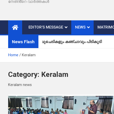
നേരിൻ്റെ വാർത്തകൾ
EDITOR’S MESSAGE
NEWS
MATRIMO
News Flash
കഞ്ചാവുചെടികളും കഞ്ചാവും പിടികൂടി
വള്ള
Home
Keralam
Category:
Keralam
Keralam news