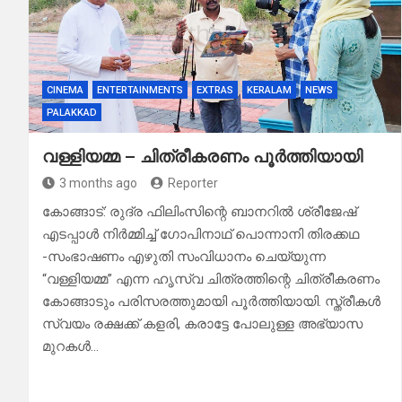
CINEMA
ENTERTAINMENTS
EXTRAS
KERALAM
NEWS
PALAKKAD
വള്ളിയമ്മ – ചിത്രീകരണം പൂർത്തിയായി
3 months ago
Reporter
കോങ്ങാട്: രുദ്ര ഫിലിംസിന്റെ ബാനറിൽ ശ്രീജേഷ്
എടപ്പാൾ നിർമ്മിച്ച് ഗോപിനാഥ് പൊന്നാനി തിരക്കഥ
-സംഭാഷണം എഴുതി സംവിധാനം ചെയ്യുന്ന
“വള്ളിയമ്മ” എന്ന ഹൃസ്വ ചിത്രത്തിന്റെ ചിത്രീകരണം
കോങ്ങാടും പരിസരത്തുമായി പൂർത്തിയായി. സ്ത്രീകൾ
സ്വയം രക്ഷക്ക് കളരി, കരാട്ടേ പോലുള്ള അഭ്യാസ
മുറകൾ…