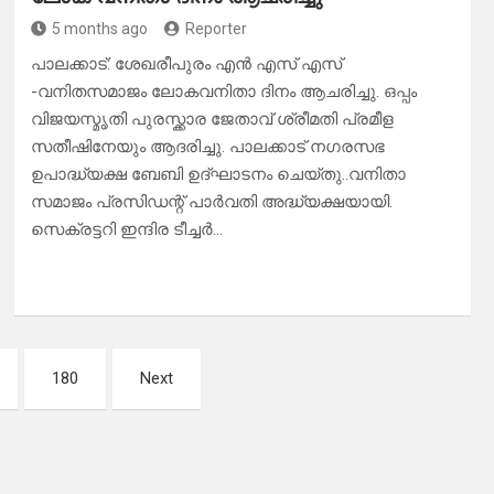
5 months ago
Reporter
പാലക്കാട്: ശേഖരീപുരം എൻ എസ് എസ്
-വനിതസമാജം ലോകവനിതാ ദിനം ആചരിച്ചു. ഒപ്പം
വിജയസ്മൃതി പുരസ്ക്കാര ജേതാവ് ശ്രീമതി പ്രമീള
സതീഷിനേയും ആദരിച്ചു. പാലക്കാട് നഗരസഭ
ഉപാദ്ധ്യക്ഷ ബേബി ഉദ്ഘാടനം ചെയ്തു..വനിതാ
സമാജം പ്രസിഡന്റ് പാർവതി അദ്ധ്യക്ഷയായി.
സെക്രട്ടറി ഇന്ദിര ടീച്ചർ…
180
Next