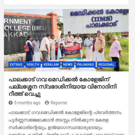
EXTRAS
HEALTH
KERALAM
NEWS
PALAKKAD
REGIONAL
പാലക്കാട് ഗവ:മെഡിക്കൽ കോളേജിന്
പല്ലശ്ശേന സ്വദേശിനിയായ വിനോദിനി
റീത്ത് വെച്ചു
5 months ago
Reporter
പാലക്കാട്: ഗവ:മെഡിക്കൽ കോളേജിന്റെ പ്രവർത്തനം
പൂർണ്ണസജ്ജമാക്കാൻ തടസ്സം നിൽക്കുന്ന കേരള
സർക്കാരിന്റെയും, ഉദ്യോഗസ്ഥന്മാരുടെയും