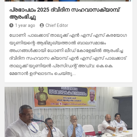
പ്രഭാപഥം 2025 ദ്വിദിന സഹവാസക്യാമ്പ്
ആരംഭിച്ചു
1 year ago
Chief Editor
ധോണി: പാലക്കാട് താലൂക്ക് എൻ എസ് എസ് കരയോഗ
യൂണിയന്റെ ആഭിമുഖ്യത്താൽ ബാലസമാജം
അംഗങ്ങൾക്കായി ധോണി ലീഡ് കോളേജിൽ ആരംഭിച്ച
ദ്വിദിന സഹവാസ ക്യാമ്പ് എൻ എസ് എസ് പാലക്കാട്
താലൂക്ക് യൂണിയൻ പ്രസിഡന്റ് അഡ്വ: കെ.കെ.
മേനോൻ ഉദ്ഘാടനം ചെയ്തു.…