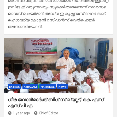
കൊണ്ടിരിക്കുന്നതിനാൽ പാലക്കാട് നഗരത്തിലുള്ളവരും
ഇവിടേക്ക് വരുന്നവരും സുരക്ഷിതരാണെന്ന് നഗരസഭ
വൈസ് ചെയർമാൻ അഡ്വ ഇ കൃഷ്ണദാസ്.ഒലവക്കോട്
ഐശ്വര്യ കോളനി റസിഡൻസ് വെൽഫെയർ
അസോസിയേഷൻ…
EXTRAS
KERALAM
NATIONAL
NEWS
ധീര ജവാൻമാർക്ക് ബിഗ് സ് ല്യൂട്ട്: കെ എസ്
എസ് പി എ
1 year ago
Chief Editor