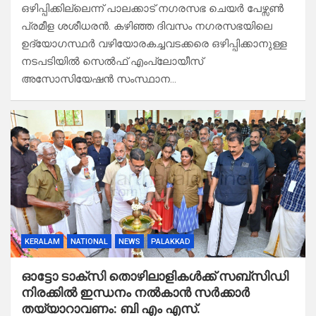
ഒഴിപ്പിക്കില്ലെന്ന് പാലക്കാട്‌ നഗരസഭ ചെയർ പേഴ്സൺ
പ്രമീള ശശീധരൻ. കഴിഞ്ഞ ദിവസം നഗരസഭയിലെ
ഉദ്യോഗസ്ഥർ വഴിയോരകച്ചവടക്കരെ ഒഴിപ്പിക്കാനുള്ള
നടപടിയിൽ സെൽഫ് എംപ്ലോയീസ്
അസോസിയേഷൻ സംസ്ഥാന…
KERALAM
NATIONAL
NEWS
PALAKKAD
ഓട്ടോ ടാക്സി തൊഴിലാളികൾക്ക് സബ്സിഡി
നിരക്കിൽ ഇന്ധനം നൽകാൻ സർക്കാർ
തയ്യാറാവണം: ബി എം എസ്.