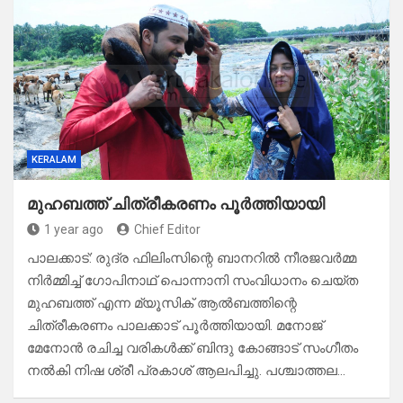
KERALAM
മുഹബത്ത് ചിത്രീകരണം പൂർത്തിയായി
1 year ago
Chief Editor
പാലക്കാട്: രുദ്ര ഫിലിംസിന്റെ ബാനറിൽ നീരജവർമ്മ
നിർമ്മിച്ച് ഗോപിനാഥ് പൊന്നാനി സംവിധാനം ചെയ്ത
മുഹബത്ത് എന്ന മ്യൂസിക് ആൽബത്തിന്റെ
ചിത്രീകരണം പാലക്കാട് പൂർത്തിയായി. മനോജ്
മേനോൻ രചിച്ച വരികൾക്ക് ബിന്ദു കോങ്ങാട് സംഗീതം
നൽകി നിഷ ശ്രീ പ്രകാശ് ആലപിച്ചു. പശ്ചാത്തല…