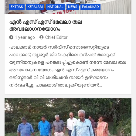
EXTRAS
KERALAM
NATIONAL
NEWS
PALAKKAD
എൻ എസ് എസ് മേഖലാ തല
അവലോഗനയോഗം
1 year ago
Chief Editor
പാലക്കാട്: നായർ സർവീസ് സൊസൈറ്റിയുടെ
പാലക്കാട്‌, തൃശൂർ ജില്ലകളിലെ ഒൻപത് താലൂക്ക്
യൂണിയനുകളെ പങ്കെടുപ്പിച്ചുകൊണ്ട് നടന്ന മേഖല തല
അവലോകന യോഗം എൻ എസ് എസ് കരയോഗം
രജിസ്ട്രാർ വി വി ശശിധരൻ നായർ ഉദ്ഘാടനം
നിർവഹിച്ചു. പാലക്കാട്‌ താലൂക്ക് യൂണിയൻ…