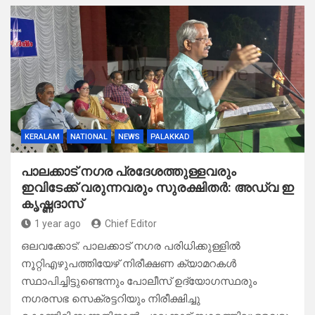
KERALAM
NATIONAL
NEWS
PALAKKAD
പാലക്കാട് നഗര പ്രദേശത്തുള്ളവരും
ഇവിടേക്ക് വരുന്നവരും സുരക്ഷിതർ: അഡ്വ ഇ
കൃഷ്ണദാസ്
1 year ago
Chief Editor
ഒലവക്കോട്: പാലക്കാട് നഗര പരിധിക്കുള്ളിൽ
നൂറ്റിഎഴുപത്തിയേഴ് നിരീക്ഷണ ക്യാമറകൾ
സ്ഥാപിച്ചിട്ടുണ്ടെന്നും പോലീസ് ഉദ്യോഗസ്ഥരും
നഗരസഭ സെക്രട്ടറിയും നിരീക്ഷിച്ചു