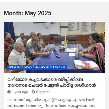
Month:
May 2025
KERALAM
NEWS
PALAKKAD
REGIONAL
വഴിയോര കച്ചവടക്കാരെ ഒഴിപ്പിക്കില്ല:
നഗരസഭ ചെയർ പേഴ്സൺ പ്രമീള ശശീധരൻ
1 year ago
Reporter
പാലക്കാട്: സ്റ്റേഡിയം സ്റ്റാന്റ് – ഐ എം എ ജങ്ങ്ഷൻ
ബൈപാസ് റോഡരുകിലെ വഴിയോര കച്ചവടക്കാരെ