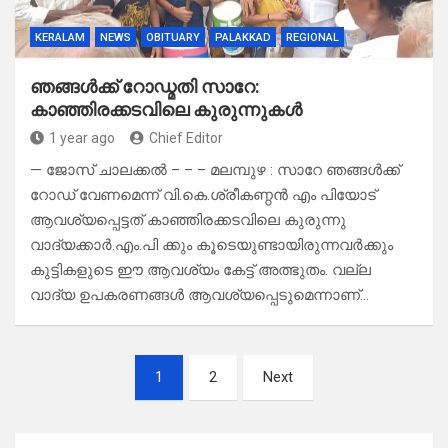
KERALAM
NEWS
OBITUARY
PALAKKAD
REGIONAL
ഞങ്ങൾക്ക് റോഡ്മതി സാറേ:
കാഞ്ഞിരക്കടവിലെ കുരുന്നുകൾ
1 year ago
Chief Editor
— ജോസ് ചാലക്കൽ – – – മലമ്പുഴ : സാറേ ഞങ്ങൾക്ക്
റോഡ് വേണമെന്ന് വി.കെ.ശ്രീകണ്ഠൻ എം പിയോട്
ആവശ്യപ്പെട്ടത് കാഞ്ഞിരക്കടവിലെ കുരുന്നു
വാദ്യക്കാർ.എം.പി ക്കും കൂടെയുണ്ടായിരുന്നവർക്കും
കുട്ടികളുടെ ഈ ആവശ്യം കേട്ട് അത്ഭുതം. വല്ല
വാദ്യ ഉപകരണങ്ങൾ ആവശ്യപ്പെടുമെന്നാണ്…
Posts
1
2
Next
pagination