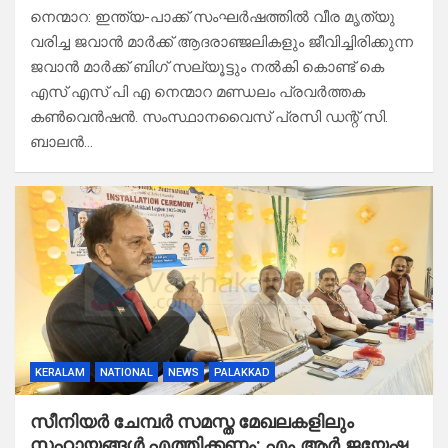
നെന്മാറ: ഇന്ത്യ-പാക്ക് സംഘർഷത്തിൽ വീര മൃത്യു
വരിച്ച ജവാൻ മാർക്ക് ആദരാഞ്ജലികളും ജീവിച്ചിരിക്കുന്ന
ജവാൻ മാർക്ക് ബിഗ് സല്യൂട്ടും നൽകി കൊണ്ട് കെ
എസ് എസ് പി എ നെന്മാറ മണ്ഡലം പ്രവർത്തക
കൺവെൻഷൻ. സംസ്ഥാനവൈസ് പ്രസി ഡന്റ് സി.
ബാലൻ…
KERALAM
NATIONAL
NEWS
PALAKKAD
സീനിയർ ചേമ്പർ സമസ്ത മേഖലകളിലും
സഹായങ്ങൾ എത്തിക്കണം: എം.ആർ.ജയേഷ,