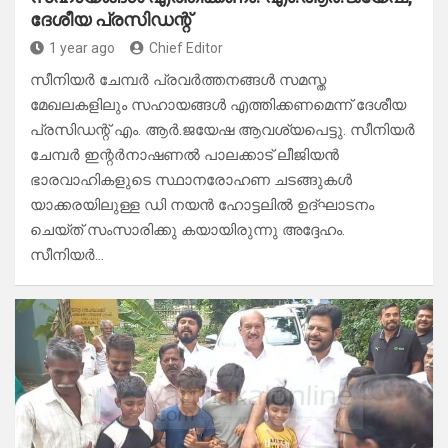
ദേശീയ പ്രസിഡന്റ്‌
1 year ago
Chief Editor
സീനിയർ ചേമ്പർ പ്രവർത്തനങ്ങൾ സമസ്ത
മേഖലകളിലും സഹായങ്ങൾ എത്തിക്കണമെന്ന് ദേശീയ
പ്രസിഡന്റ്‌ എം. ആർ.ജയേഷ ആവശ്യപെട്ടു. സീനിയർ
ചേമ്പർ ഇന്റർനാഷണൽ പാലക്കാട് ലീജിയൻ
ഭാരവാഹികളുടെ സ്ഥാനരോഹണ ചടങ്ങുകൾ
യാക്കരയിലുള്ള ഡി നയൻ ഹോട്ടലിൽ ഉദ്ഘാടനം
ചെയ്ത് സംസാരിക്കു കയായിരുന്നു അദ്ദേഹം.
സീനിയർ…