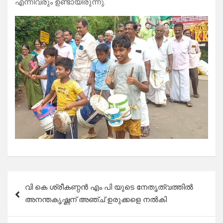
എന്നിവരും ഉണ്ടായിരുന്നു.
Post
വി കെ ശ്രീകണ്ഠൻ എം പി യുടെ നേതൃത്വത്തിൽ
navigation
അനന്തകൃഷ്ണന് അഞ്ച് ഉരുക്കളെ നൽകി