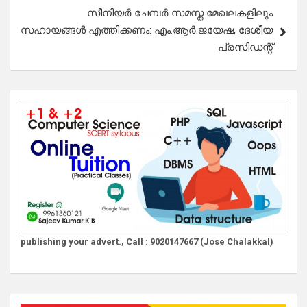
സീനിയർ ചേമ്പർ സമസ്ത മേഖലകളിലും
സഹായങ്ങൾ എത്തിക്കണം: എം.ആർ.ജയേഷ, ദേശീയ
പ്രസിഡന്റ്‌
publishing your advert., Call : 9020147667 (Jose Chalakkal)