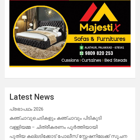
Latest News
പ്രഭാപഥം 2026
കഞ്ചാവുചെടികളും കഞ്ചാവും പിടികൂടി
വള്ളിയമ്മ – ചിത്രീകരണം പൂർത്തിയായി
പുതിയ കല്ലടിക്കോട് പോലീസ് സ്റ്റേഷനിലേക്ക് സൂചന