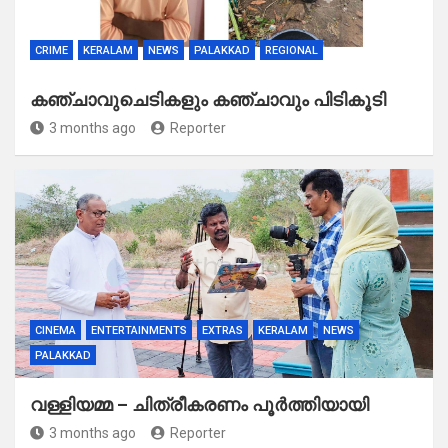
CRIME
KERALAM
NEWS
PALAKKAD
REGIONAL
കഞ്ചാവുചെടികളും കഞ്ചാവും പിടികൂടി
3 months ago
Reporter
CINEMA
ENTERTAINMENTS
EXTRAS
KERALAM
NEWS
PALAKKAD
വള്ളിയമ്മ – ചിത്രീകരണം പൂർത്തിയായി
3 months ago
Reporter