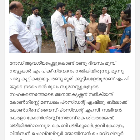
റോഡ് ആവശ്യപ്പെട്ടുകൊണ്ട് രണ്ടു ദിവസം മുമ്പ്
നാട്ടുകാർ എം പിക്ക് നിവേദനം നൽകിയിരുന്നു. മൂന്നു
പശു കുട്ടികളേയും രണ്ടു മൂരി ക്കുട്ടികളേയുമാണ് എം പി
യുടെ ഇടപെടൽ മൂലം സുമനസ്സുകളുടെ
സഹകരണത്തോടെ അനന്തകൃഷ്ണന് നൽകിയത്.
കോൺഗ്രസ്സ് മണ്ഡലം പ്രസിഡന്റ് എ.ഷിജു, ബ്ലോക്ക്
കോൺഗ്രസ് വൈസ് പ്രസിഡന്റ് എം.സി. സജീവൻ,
കേരളാ കോൺഗ്രസ്സ് നേതാവ് കെ.ശിവരാജേഷ്,
ശ്രീജിത്ത് മലമ്പുഴ, കെ ബി ശ്രീകുമാർ, ഇവി കോമളം,
വിൽസൻ ചൊവ്വല്ലൂർ ജോൺസൻ ചൊവ്വല്ലൂർ