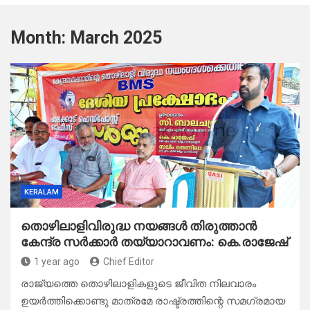
Month:
March 2025
KERALAM
തൊഴിലാളിവിരുദ്ധ നയങ്ങൾ തിരുത്താൻ
കേന്ദ്ര സർക്കാർ തയ്യാറാവണം: കെ.രാജേഷ്
1 year ago
Chief Editor
രാജ്യത്തെ തൊഴിലാളികളുടെ ജീവിത നിലവാരം
ഉയർത്തിക്കൊണ്ടു മാത്രമേ രാഷ്ട്രത്തിന്റെ സമഗ്രമായ