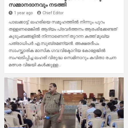
സമ്മാനദാനവും നടത്തി
1 year ago
Chief Editor
പാലക്കാട്ട്: ലഹരിയെ സമൂഹത്തിൽ നിന്നും പുറം
തള്ളണമെങ്കിൽ ആദ്യം പ്രവർത്തനം ആരംഭിക്കേണ്ടത്
കുടുംബങ്ങളിൽ നിന്നാണെന്ന് തുറന്ന കത്ത് മുഖ്യ
പത്രാധിപർ എ.സുബ്രമണ്യൻ. അക്ഷരദീപം
സാംസ്ക്കാരിക മാസിക ഗവ:വിക്ടോറിയ കോളേജിൽ
സംഘടിപ്പിച്ച ലഹരി വിരുദ്ധ സെമിനാറും കവിതാ രചന
മത്സര വിജയി കൾക്കുള്ള…