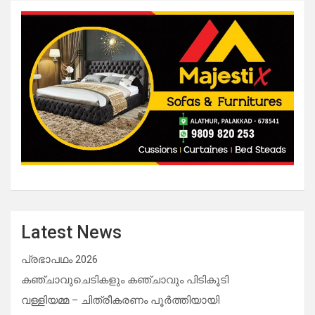
Latest News
പ്രഭാപഥം 2026
കഞ്ചാവുചെടികളും കഞ്ചാവും പിടികൂടി
വള്ളിയമ്മ – ചിത്രീകരണം പൂർത്തിയായി