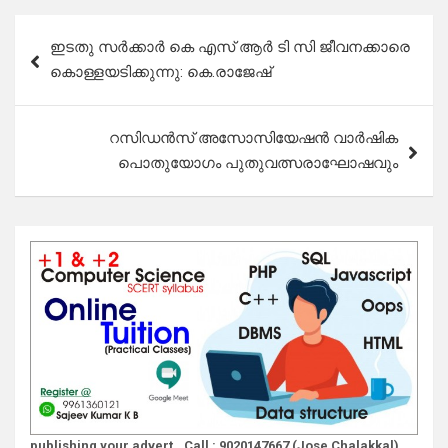
Post
ഇടതു സർക്കാർ കെ എസ് ആർ ടി സി ജീവനക്കാരെ
navigation
കൊള്ളയടിക്കുന്നു: കെ.രാജേഷ്
റസിഡൻസ് അസോസിയേഷൻ വാർഷിക
പൊതുയോഗം പുതുവത്സരാഘോഷവും
publishing your advert., Call : 9020147667 (Jose Chalakkal)