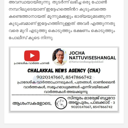
അവസ്ഥയായിരുന്നു. തുടർന്ന് ലഭിച്ച ഒരു ഫോൺ
നമ്പറിലൂടെയാണ് ഇദ്ദേഹത്തിെൻറ കുടുംബത്തെ
കണ്ടെത്താനായത്. മൂന്നുമക്കളും ഭാര്യയുമടങ്ങുന്ന
കുടുംബമാണ് ഇദ്ദേഹത്തിനുള്ളത്. അവർ എത്തുന്നതു
വരെ മുറി എടുത്തു കൊടുത്തും ഭക്ഷണം കൊടുത്തും
പോലീസ് കൂടെ നിന്നു.