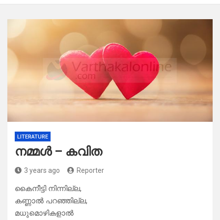
LITERATURE
നമ്മള്‍ – കവിത
3 years ago
Reporter
കൈനീട്ടി നിന്നില്ല,
കണ്ണാൽ പറഞ്ഞില്ല,
മധുമൊഴികളാൽ