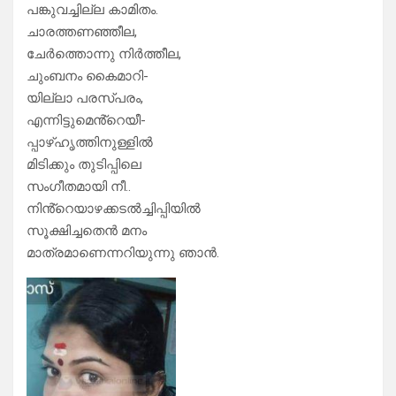
പങ്കുവച്ചില്ല കാമിതം.
ചാരത്തണഞ്ഞീല,
ചേർത്തൊന്നു നിർത്തീല,
ചുംബനം കൈമാറി-
യില്ലാ പരസ്പരം,
എന്നിട്ടുമെൻ്റെയീ-
പ്പാഴ്ഹൃത്തിനുള്ളിൽ
മിടിക്കും തുടിപ്പിലെ
സംഗീതമായി നീ..
നിൻ്റെയാഴക്കടൽച്ചിപ്പിയിൽ
സൂക്ഷിച്ചതെൻ മനം
മാത്രമാണെന്നറിയുന്നു ഞാൻ.