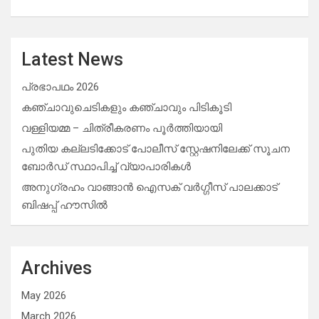
Latest News
പ്രഭാപഥം 2026
കഞ്ചാവുചെടികളും കഞ്ചാവും പിടികൂടി
വള്ളിയമ്മ – ചിത്രീകരണം പൂർത്തിയായി
പുതിയ കല്ലടിക്കോട് പോലീസ് സ്റ്റേഷനിലേക്ക് സൂചന
ബോർഡ് സ്ഥാപിച്ച് വ്യാപാരികൾ
അനുഗ്രഹം വാങ്ങാൻ ഐസക് വര്‍ഗ്ഗീസ് പാലക്കാട്
ബിഷപ്പ് ഹൗസില്‍
Archives
May 2026
March 2026