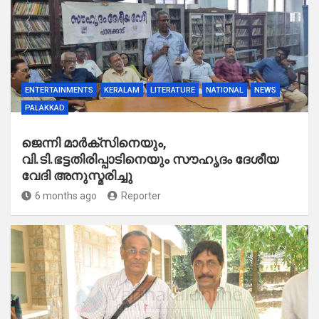
ENTERTAINMENTS
KERALAM
LITERATURE
NATIONAL
NEWS
PALAKKAD
ജെന്നി മാർക്സിനെയും,
വി.ടി.ഭട്ടതിരിപ്പാടിനെയും സൗഹൃദം ദേശീയ
വേദി അനുസ്മരിച്ചു
6 months ago
Reporter