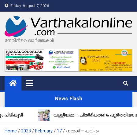
Skip
Friday, August 7, 2026
to
content
നേരിൻ്റെ വാർത്തകൾ
News Flash
ി
വള്ളിയമ്മ – ചിത്രീകരണം പൂർത്തിയായി
Home
2023
February
17
നമ്മള്‍ – കവിത