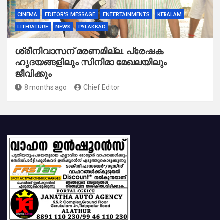
CINEMA
EDITOR'S MESSAGE
ENTERTAINMENTS
KERALAM
LITERATURE
NEWS
PALAKKAD
ശ്രീനിവാസന് മരണമില്ല. പ്രേഷക
ഹൃദയങ്ങളിലും സിനിമാ മേഖലയിലും
ജീവിക്കും
8 months ago
Chief Editor