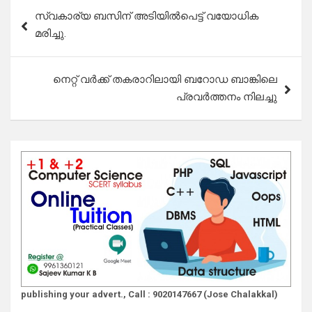
Post
സ്വകാര്യ ബസിന് അടിയില്‍പെട്ട് വയോധിക
navigation
മരിച്ചു.
നെറ്റ് വർക്ക് തകരാറിലായി ബറോഡ ബാങ്കിലെ
പ്രവർത്തനം നിലച്ചു
publishing your advert., Call : 9020147667 (Jose Chalakkal)