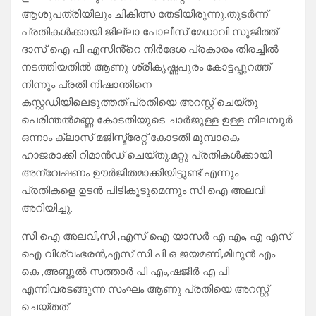
ആശുപത്രിയിലും ചികിത്സ തേടിയിരുന്നു.തുടർന്ന്
പ്രതികൾക്കായി ജില്ലാ പോലീസ് മേധാവി സുജിത്ത്
ദാസ് ഐ പി എസിൻ്റെ നിർദേശ പ്രകാരം തിരച്ചിൽ
നടത്തിയതിൽ ആണു ശ്രീകൃഷ്ണപുരം കോട്ടപ്പുറത്ത്
നിന്നും പ്രതി നിഷാന്തിനെ
കസ്റ്റഡിയിലെടുത്തത്.പ്രതിയെ അറസ്റ്റ് ചെയ്തു
പെരിന്തൽമണ്ണ കോടതിയുടെ ചാർജുള്ള ഉള്ള നിലമ്പൂർ
ഒന്നാം ക്ലാസ് മജിസ്ട്രേറ്റ് കോടതി മുമ്പാകെ
ഹാജരാക്കി റിമാൻഡ് ചെയ്തു.മറ്റു പ്രതികൾക്കായി
അന്വേഷണം ഊർജിതമാക്കിയിട്ടുണ്ട് എന്നും
പ്രതികളെ ഉടൻ പിടികൂടുമെന്നും സി ഐ അലവി
അറിയിച്ചു.
സി ഐ അലവി,സി ,എസ് ഐ യാസർ എ എം, എ എസ്
ഐ വിശ്വംഭരൻ,എസ് സി പി ഒ ജയമണി,മിഥുൻ എം
കെ ,അബ്ദുൽ സത്താർ പി എം,ഷജീർ എ പി
എന്നിവരടങ്ങുന്ന സംഘം ആണു പ്രതിയെ അറസ്റ്റ്
ചെയ്തത്.