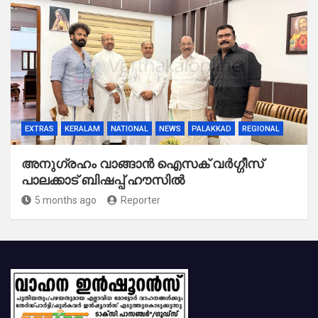
EXTRAS
KERALAM
NATIONAL
NEWS
PALAKKAD
REGIONAL
അനുഗ്രഹം വാങ്ങാൻ ഐസക് വര്‍ഗ്ഗീസ്
പാലക്കാട് ബിഷപ്പ് ഹൗസില്‍
5 months ago
Reporter