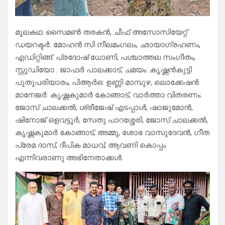
മൂലകഥ: സൈമൺ തരകൻ, ചീഫ് അസോസിയേറ്റ്
ഡയറക്ടർ: മോഹൻ സി നീലമംഗലം, ഛായാഗ്രഹണം,
എഡിറ്റിങ്ങ്: പ്രദോഷ് ധോണി, പശ്ചാത്തല സംഗീതം,
സ്റ്റുഡിയോ : ജാഫർ പാലക്കാട്, ചമയം: കൃഷ്ണൻകുട്ടി
പുതുപരിയാരം, പിആർഒ: ഉണ്ണി മാമ്പുഴ, ലൊക്കേഷൻ
മാനേജർ: കൃഷ്ണകുമാർ കോങ്ങാട്, വാർത്താ വിതരണം:
ജോസ് ചാലക്കൽ, ശ്രീജേഷ് എടപ്പാൾ, ഷാജുമോൻ,
ഷിനോജ് ഒളവട്ടൂർ, സേതു പാറശ്ശേരി, ജോസ് ചാലക്കൽ,
കൃഷ്ണകുമാർ കോങ്ങാട്, അമ്മു, ശോഭ വാസുദേവൻ, ഗീത
പ്രേമ ദാസ്, ദീപിക മാധവ്, ആവണി കൊപ്പം
എന്നിവരാണു അഭിനേതാക്കൾ.