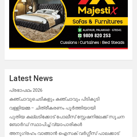
Latest News
പ്രഭാപഥം 2026
കഞ്ചാവുചെടികളും കഞ്ചാവും പിടികൂടി
വള്ളിയമ്മ – ചിത്രീകരണം പൂർത്തിയായി
പുതിയ കല്ലടിക്കോട് പോലീസ് സ്റ്റേഷനിലേക്ക് സൂചന
ബോർഡ് സ്ഥാപിച്ച് വ്യാപാരികൾ
അനുഗ്രഹം വാങ്ങാൻ ഐസക് വര്‍ഗ്ഗീസ് പാലക്കാട്