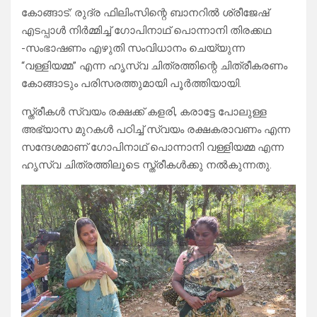
കോങ്ങാട്: രുദ്ര ഫിലിംസിന്റെ ബാനറിൽ ശ്രീജേഷ്
എടപ്പാൾ നിർമ്മിച്ച് ഗോപിനാഥ് പൊന്നാനി തിരക്കഥ
-സംഭാഷണം എഴുതി സംവിധാനം ചെയ്യുന്ന
“വള്ളിയമ്മ” എന്ന ഹൃസ്വ ചിത്രത്തിന്റെ ചിത്രീകരണം
കോങ്ങാടും പരിസരത്തുമായി പൂർത്തിയായി.
സ്ത്രീകൾ സ്വയം രക്ഷക്ക് കളരി, കരാട്ടേ പോലുള്ള
അഭ്യാസ മുറകൾ പഠിച്ച് സ്വയം രക്ഷകരാവണം എന്ന
സന്ദേശമാണ് ഗോപിനാഥ് പൊന്നാനി വള്ളിയമ്മ എന്ന
ഹൃസ്വ ചിത്രത്തിലൂടെ സ്ത്രീകൾക്കു നൽകുന്നതു.