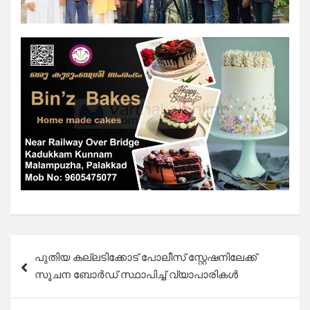
Post
പുതിയ കല്ലടിക്കോട് പോലീസ് സ്റ്റേഷനിലേക്ക്
navigation
സൂചന ബോർഡ് സ്ഥാപിച്ച് വ്യാപാരികൾ