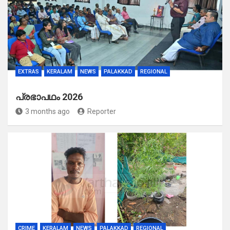
EXTRAS
KERALAM
NEWS
PALAKKAD
REGIONAL
പ്രഭാപഥം 2026
3 months ago
Reporter
CRIME
KERALAM
NEWS
PALAKKAD
REGIONAL