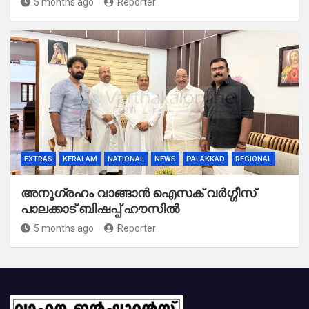
5 months ago
Reporter
EXTRAS
KERALAM
NATIONAL
NEWS
PALAKKAD
REGIONAL
അനുഗ്രഹം വാങ്ങാൻ ഐസക് വര്‍ഗ്ഗീസ്
പാലക്കാട് ബിഷപ്പ് ഹൗസില്‍
5 months ago
Reporter