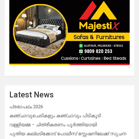
Latest News
പ്രഭാപഥം 2026
കഞ്ചാവുചെടികളും കഞ്ചാവും പിടികൂടി
വള്ളിയമ്മ – ചിത്രീകരണം പൂർത്തിയായി
പുതിയ കല്ലടിക്കോട് പോലീസ് സ്റ്റേഷനിലേക്ക് സൂചന