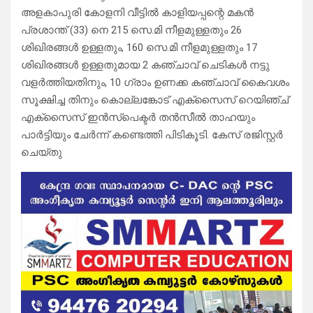
അളകാപുരി കോളനി വീട്ടിൽ കാളിയപ്പന്റെ മകൻ
പ്രശാന്ത് (33) നെ 215 സെ.മി നീളമുള്ളതും 26
ശിഖിരങ്ങൾ ഉള്ളതും, 160 സെ.മി നീളമുള്ളതും 17
ശിഖിരങ്ങൾ ഉള്ളതുമായ 2 കഞ്ചാവ് ചെടികൾ നട്ടു
വളർത്തിയതിനും, 10 ഗ്രാം ഉണക്ക കഞ്ചാവ് കൈവശം
സൂക്ഷിച്ച തിനും കൊല്ലങ്കോട് എക്സൈസ് റെയിഞ്ച്
എക്സൈസ് ഇൻസ്പെക്ടർ തൻസീൽ താഹയും
പാർട്ടിയും ചേർന്ന് കണ്ടെത്തി പിടികൂടി. കേസ് രജിസ്റ്റർ
ചെയ്തു