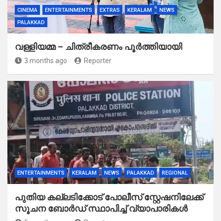
CINEMA
ENTERTAINMENTS
EXTRAS
KERALAM
NEWS
PALAKKAD
വള്ളിയമ്മ – ചിത്രീകരണം പൂർത്തിയായി
3 months ago
Reporter
ENTERTAINMENTS
KERALAM
NEWS
PALAKKAD
REGIONAL
പുതിയ കല്ലടിക്കോട് പോലീസ് സ്റ്റേഷനിലേക്ക്
സൂചന ബോർഡ് സ്ഥാപിച്ച് വ്യാപാരികൾ