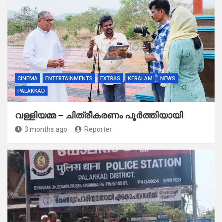
CINEMA
ENTERTAINMENTS
EXTRAS
KERALAM
NEWS
PALAKKAD
വള്ളിയമ്മ – ചിത്രീകരണം പൂർത്തിയായി
3 months ago
Reporter