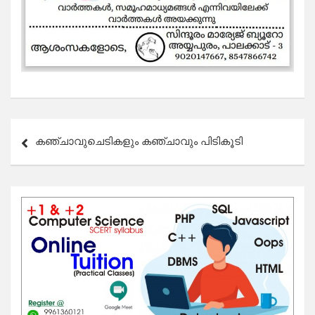
Post
കഞ്ചാവുചെടികളും കഞ്ചാവും പിടികൂടി
navigation