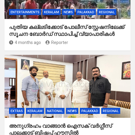
ENTERTAINMENTS
KERALAM
NEWS
PALAKKAD
REGIONAL
പുതിയ കല്ലടിക്കോട് പോലീസ് സ്റ്റേഷനിലേക്ക്
സൂചന ബോർഡ് സ്ഥാപിച്ച് വ്യാപാരികൾ
4 months ago
Reporter
EXTRAS
KERALAM
NATIONAL
NEWS
PALAKKAD
REGIONAL
അനുഗ്രഹം വാങ്ങാൻ ഐസക് വര്‍ഗ്ഗീസ്
പാലക്കാട് ബിഷപ്പ് ഹൗസില്‍