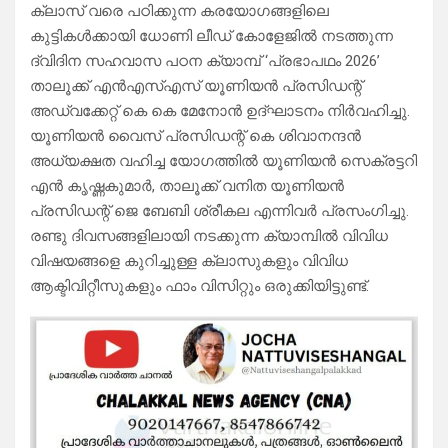
ക്ലാസ് വരെ പഠിക്കുന്ന കരയോഗങ്ങളിലെ
കുട്ടികൾക്കായി ധോണി ലീഡ് കോളേജിൽ നടത്തുന്ന
ദ്വിദിന സഹവാസ പഠന ക്യാമ്പ് ‘പ്രഭാപഥം 2026’
താലൂക്ക് എൻഎസ്എസ് യൂണിയൻ പ്രസിഡന്റ്
അഡ്വക്കേറ്റ് കെ കെ മേനോൻ ഉദ്ഘാടനം നിർവഹിച്ചു.
യൂണിയൻ വൈസ് പ്രസിഡന്റ് കെ ശിവാനന്ദൻ
അധ്യക്ഷത വഹിച്ച യോഗത്തിൽ യൂണിയൻ സെക്രട്ടറി
എൻ കൃഷ്ണകുമാർ, താലൂക്ക് വനിത യൂണിയൻ
പ്രസിഡന്റ് ജെ ബേബി ശ്രീകല എന്നിവർ പ്രസംഗിച്ചു.
രണ്ടു ദിവസങ്ങളിലായി നടക്കുന്ന ക്യാമ്പിൽ വിവിധ
വിഷയങ്ങളെ കുറിച്ചുള്ള ക്ലാസുകളും വിവിധ
ആക്ടിവിറ്റീസുകളും ഫാം വിസിറ്റും ഒരുക്കിയിട്ടുണ്ട്.