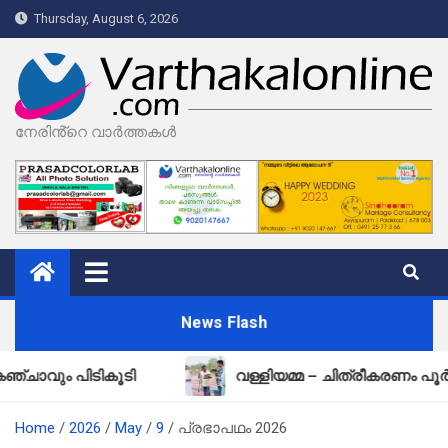
Skip
Thursday, August 6, 2026
to
content
നേരിൻ്റെ വാർത്തകൾ
News Flash
പിടികൂടി
വള്ളിയമ്മ – ചിത്രീകരണം പൂർത്തിയായ
Home
2026
May
9
പ്രഭാപഥം 2026