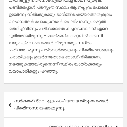
വീതി കൂട്ടുന്നതിനോടനുബന്ധിച്ച് പാലം പുതുക്കി
പണിതപ്പോൾ പ്രസ്തുത സ്ഥലം ആ നപ്പുറം പോലെ
ഉയർന്നു നിൽക്കുകയും ടാറിങ്ങ് ചെയ്യാത്തതുമൂലം
വാഹനങ്ങൾ പോകുമ്പോൾ പൊടിപറന്നും മെറ്റൽ
തെറിച്ച് വീണും പരിസരത്തെ കച്ചവടക്കാർക്ക് ഏറെ
ദുരിതമായിരുന്നു – മാത്രമല്ല മെറ്റലിൽ തെന്നി
ഇരുചക്രവാഹനങ്ങൾ വീഴുന്നതും സ്ഥിരം
പതിവായിരുന്നു.പത്രവാർത്തകളും പ്രതിഷേധങ്ങളും
പരാതികളും ഉയർന്നതോടെ റോഡ് നിർമ്മാണം
നടത്തുകയായിരുന്നെന്ന് സ്ഥിരം യാത്രക്കാരും
വ്യാപാരികളും പറഞ്ഞു.
Post
സർക്കാരിൻ്റെ ഏകപക്ഷീയമായ തീരുമാനങ്ങൾ
navigation
പ്രതിസന്ധിയിലാക്കുന്നു.
വായന പക്ഷാചരണം സമാപിച്ചു.