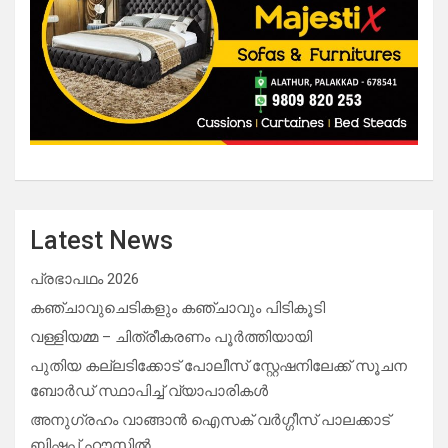
Latest News
പ്രഭാപഥം 2026
കഞ്ചാവുചെടികളും കഞ്ചാവും പിടികൂടി
വള്ളിയമ്മ – ചിത്രീകരണം പൂർത്തിയായി
പുതിയ കല്ലടിക്കോട് പോലീസ് സ്റ്റേഷനിലേക്ക് സൂചന
ബോർഡ് സ്ഥാപിച്ച് വ്യാപാരികൾ
അനുഗ്രഹം വാങ്ങാൻ ഐസക് വര്‍ഗ്ഗീസ് പാലക്കാട്
ബിഷപ്പ് ഹൗസില്‍