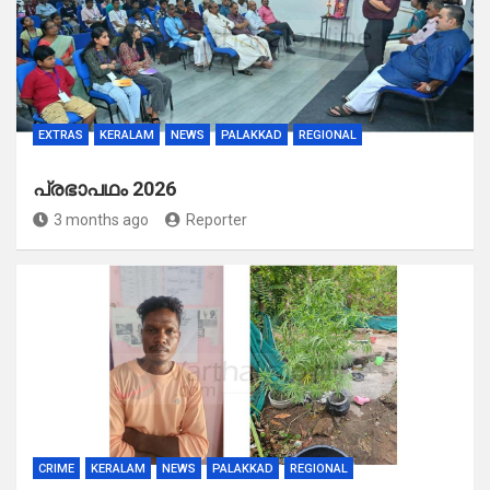
EXTRAS
KERALAM
NEWS
PALAKKAD
REGIONAL
പ്രഭാപഥം 2026
3 months ago
Reporter
CRIME
KERALAM
NEWS
PALAKKAD
REGIONAL