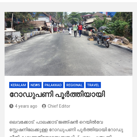
KERALAM
NEWS
PALAKKAD
REGIONAL
TRAVEL
റോഡുപണി പൂർത്തിയായി
4 years ago
Chief Editor
ഒലവക്കോട്: പാലക്കാട് ജങ്ങ്ഷൻ റെയിൽവേ
സ്റ്റേഷനിലേക്കുള്ള റോഡുപണി പൂർത്തിയായി.റോഡു