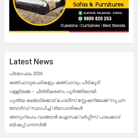
Latest News
പ്രഭാപഥം 2026
കഞ്ചാവുചെടികളും കഞ്ചാവും പിടികൂടി
വള്ളിയമ്മ – ചിത്രീകരണം പൂർത്തിയായി
പുതിയ കല്ലടിക്കോട് പോലീസ് സ്റ്റേഷനിലേക്ക് സൂചന
ബോർഡ് സ്ഥാപിച്ച് വ്യാപാരികൾ
അനുഗ്രഹം വാങ്ങാൻ ഐസക് വര്‍ഗ്ഗീസ് പാലക്കാട്
ബിഷപ്പ് ഹൗസില്‍