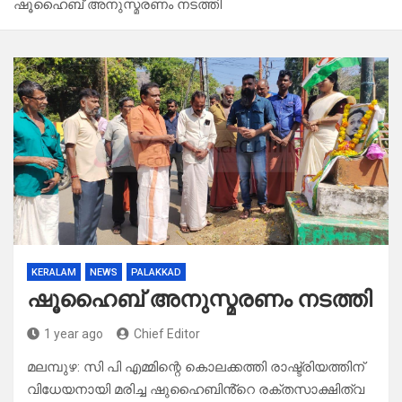
ഷൂഹൈബ് അനുസ്മരണം നടത്തി
KERALAM
NEWS
PALAKKAD
ഷൂഹൈബ് അനുസ്മരണം നടത്തി
1 year ago
Chief Editor
മലമ്പുഴ: സി പി എമ്മിന്റെ കൊലക്കത്തി രാഷ്ട്രിയത്തിന്
വിധേയനായി മരിച്ച ഷുഹൈബിൻ്റെ രക്തസാക്ഷിത്വ