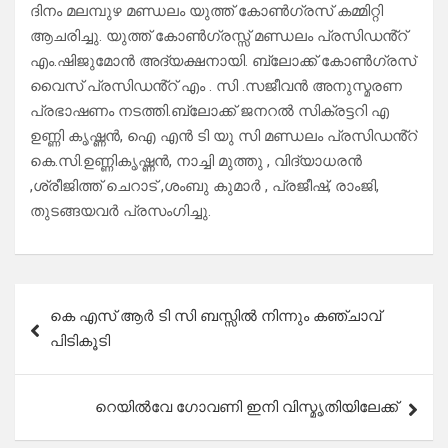
ദിനം മലമ്പുഴ മണ്ഡലം യുത്ത് കോൺഗ്രസ് കമ്മിറ്റി
ആചരിച്ചു. യുത്ത് കോൺഗ്രസ്സ് മണ്ഡലം പ്രസിഡൻ്റ്
എം.ഷിജുമോൻ അദ്യക്ഷനായി. ബ്ലോക്ക് കോൺഗ്രസ്
വൈസ് പ്രസിഡൻ്റ് എം . സി .സജീവൻ അനുസ്മരണ
പ്രഭാഷണം നടത്തി.ബ്ലോക്ക് ജനറൽ സിക്രട്ടറി എ
ഉണ്ണി കൃഷ്ണൻ, ഐ എൻ ടി യു സി മണ്ഡലം പ്രസിഡൻ്റ്
കെ.സി.ഉണ്ണികൃഷ്ണൻ, നാച്ചി മുത്തു , വിദ്യാധരൻ
,ശ്രീജിത്ത് ചെറാട് ,ശംബു കുമാർ , പ്രജീഷ്, രാംജി,
തുടങ്ങയവർ പ്രസംഗിച്ചു.
Post
കെ എസ് ആർ ടി സി ബസ്സിൽ നിന്നും കഞ്ചാവ്
navigation
പിടികൂടി
റെയിൽവേ ഗോവണി ഇനി വിസ്മൃതിയിലേക്ക്