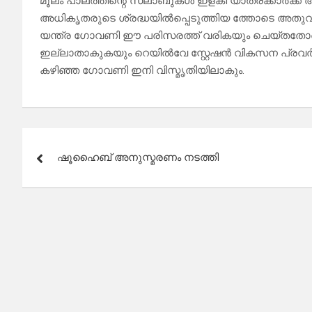
മൂലം പാലത്തിന്റെ സ്ലാബുകൾ ഇളകി യാത്രക്കാർക
അധികൃതരുടെ ശ്രദ്ധയിൽപ്പെടുത്തിയ ത്തോടെ അതുവഴിയു
യന്ത്ര ഗോവണി ഈ പരിസരത്ത് വരികയും ചെയ്തതോ
ഇല്ലാതാകുകയും റെയിൽവേ സ്റ്റേഷൻ വികസന പ്ര
കഴിഞ്ഞ ഗോവണി ഇനി വിസ്മൃതിയിലാകും.
Post
ഷൂഹൈബ് അനുസ്മരണം നടത്തി
navigation