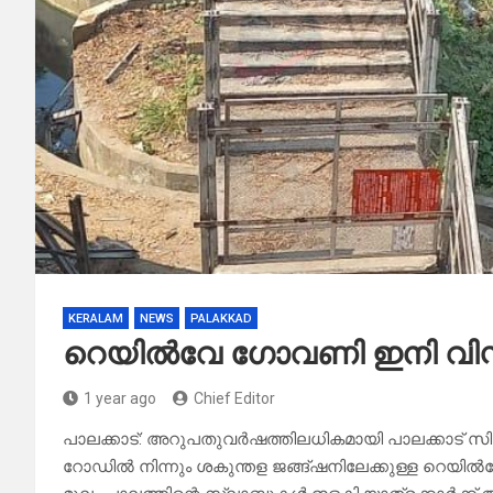
KERALAM
NEWS
PALAKKAD
റെയിൽവേ ഗോവണി ഇനി വിസ്മ
1 year ago
Chief Editor
പാലക്കാട്: അറുപതുവർഷത്തിലധികമായി പാലക്കാട് സിറ്റി
റോഡിൽ നിന്നും ശകുന്തള ജങ്ങ്ഷനിലേക്കുള്ള റെയിൽവേ