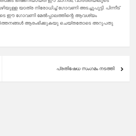
്ക് അപകട ഭീഷണിയായത് ഈ ചാനൽ, വാർത്തയിലൂടെ
ള്ള യാത്ര നിരോധിച്ച് ഗോവണി അടച്ചുപൂട്ടി. പിന്നീട്
ടെ ഈ ഗോവണി മേൽപ്പാലത്തിന്റെ ആവശ്യം
വർത്തനങ്ങൾ ആരംഭിക്കുകയു ചെയ്തതോടെ അറുപതു
പ്രതിഷേധ സംഗമം നടത്തി