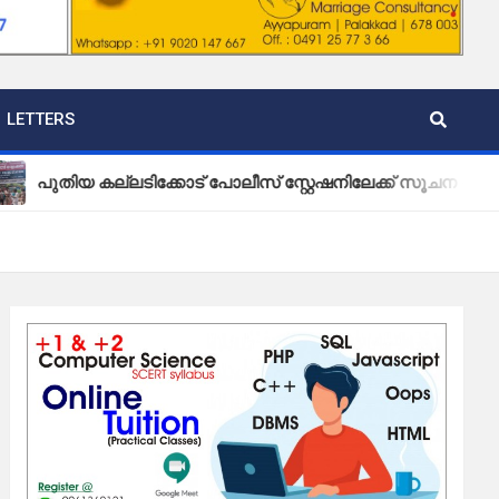
LETTERS
കല്ലടിക്കോട് പോലീസ് സ്റ്റേഷനിലേക്ക് സൂചന ബോർഡ് സ്ഥാപി