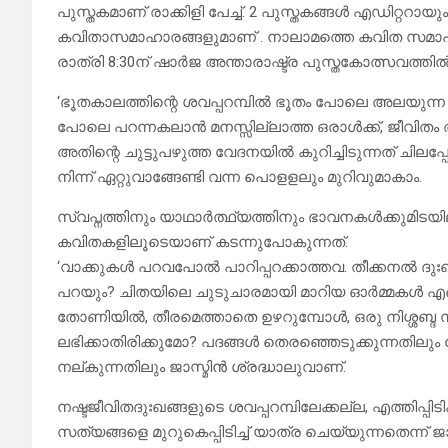
പുസ്തകമാണ് രാക്കിളി പേച്ച്. 2 പുസ്തകങ്ങൾ എഡിറ്ററായ
കവിതാസമാഹാരങ്ങളുമാണ് . നാലാമത്തെ കവിത സമാഹാരമാ
രാത്രി 8:30ന് ഷാർജ അന്താരാഷ്ട്ര പുസ്തകോത്സവത്തിൽ 
‘ഭൂതകാലത്തിന്റെ ശവപ്പറമ്പില്‍ ഭൂതം പോലെ അലയുന്ന
പോലെ പറന്നകലാന്‍ മനസ്സില്ലാത്ത ഒരാള്‍ക്ക്, ജീവിതം
അതിന്റെ ചുട്ടുപഴുത്ത വേദനയില്‍ കുറിച്ചിടുന്നത് ചിലപ
നിന്ന് ഏറ്റുവാങ്ങേണ്ടി വന്ന പൊളളലും മുറിവുമാകാം.
സ്വപ്നത്തിനും യാഥാര്‍ത്ഥ്യത്തിനും ഭാവനകള്‍ക്കുമിട
കവിതകളിലൂടെയാണ് കടന്നുപോകുന്നത്.
‘വാക്കുകള്‍ പറവപോല്‍ പാറിപ്പറക്കാത്തവ. തീക്കനല്‍ ദുഃഖ
പറയും? ചിതയിലെ ചുടുചാരമായി മാറിയ ഓര്‍മ്മകള്‍ എങ
തോണിയില്‍, തീരമെത്താതെ ഉഴറുമ്പോള്‍, ഒരു നിശ്ശബ
ലഭിക്കാതിരിക്കുമോ? പദങ്ങള്‍ തെരഞ്ഞെടുക്കുന്നതിലും 
നല്കുന്നതിലും ജാസ്മിന്‍ ശ്രദ്ധാലുവാണ്.
നഷ്ടജീവിതദുഃഖങ്ങളുടെ ശവപ്പറമ്പിലേക്കല്ല, എത്തിപ്പിടി
സത്യങ്ങളെ മുറുകെപ്പിടിച്ച് യാത്ര ചെയ്യുന്നതെന്ന് ജാസ