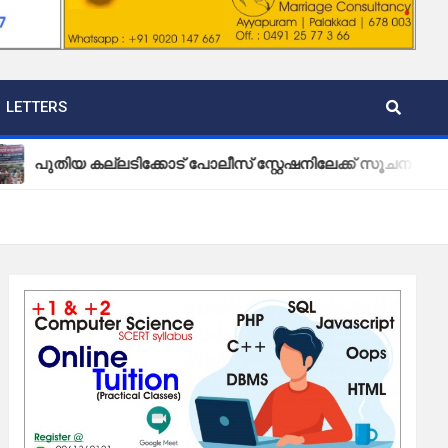
LETTERS
 കല്ലടിക്കോട് പോലീസ് സ്റ്റേഷനിലേക്ക് സൂചന ബോർഡ് സ്ഥാപി