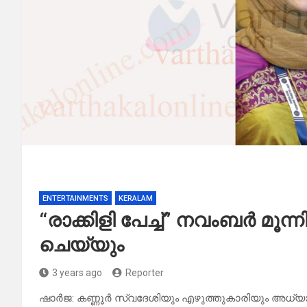
ENTERTAINMENTS
KERALAM
“രാക്കിളി പേച്ച്” നവംബർ മ
ചെയ്യും
3 years ago
Reporter
ഷാർജ: കണ്ണൂർ സ്വദേശിയും എഴുത്തുകാരിയും അധ്യാ