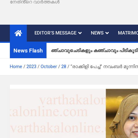
നേരിൻ്റെ വാർത്തകൾ
EDITOR’S MESSAGE
NEWS
MATRIMO
News Flash
കഞ്ചാവുചെടികളും കഞ്ചാവും പിടികൂടി
Home
2023
October
28
“രാക്കിളി പേച്ച്” നവംബർ മൂ