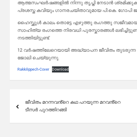
ആത്മസംഘര്‍ഷങ്ങളില്‍ നിന്നു തൃപ്തി നേടാന്‍ ശ്രമിക്കുക
പ്രശസ്ത കവിയും ഗാനരചയിതാവുമായ പി.കെ. ഗോപി ജാസ
ഹൈസ്ക്കൂൾ കാലം തൊട്ടേ എഴുത്തു രംഗത്തു സജീവമായ 
സാഹിത്യ രംഗത്തെ നിരവധി പുരസ്കാരങ്ങൾ ലഭിച്ചിട
നടത്തിയിട്ടുണ്ട്.
12 വർഷത്തിലേറെയായി അദ്ധ്യാപന ജീവിതം തുടരുന്ന ജ
ജോലി ചെയ്യുന്നു.
Rakkilippech-Cover
Download
Post
ജീവിതം മറന്നവൻ്റെ കഥ പറയുന്ന മറവൻ്റെ
navigation
ടീസർ പുറത്തിറങ്ങി