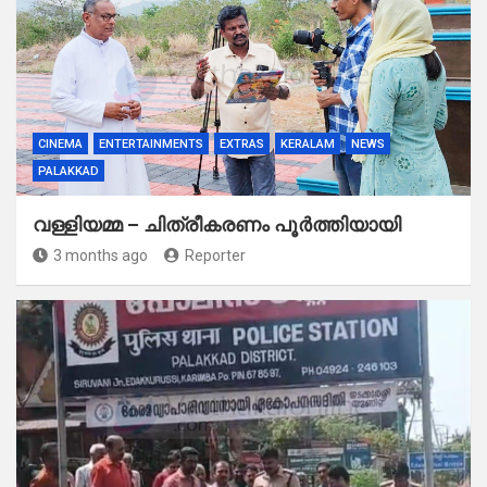
CINEMA
ENTERTAINMENTS
EXTRAS
KERALAM
NEWS
PALAKKAD
വള്ളിയമ്മ – ചിത്രീകരണം പൂർത്തിയായി
3 months ago
Reporter