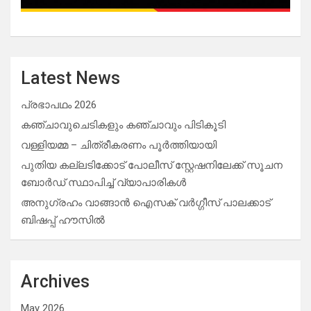
Latest News
പ്രഭാപഥം 2026
കഞ്ചാവുചെടികളും കഞ്ചാവും പിടികൂടി
വള്ളിയമ്മ – ചിത്രീകരണം പൂർത്തിയായി
പുതിയ കല്ലടിക്കോട് പോലീസ് സ്റ്റേഷനിലേക്ക് സൂചന
ബോർഡ് സ്ഥാപിച്ച് വ്യാപാരികൾ
അനുഗ്രഹം വാങ്ങാൻ ഐസക് വര്‍ഗ്ഗീസ് പാലക്കാട്
ബിഷപ്പ് ഹൗസില്‍
Archives
May 2026