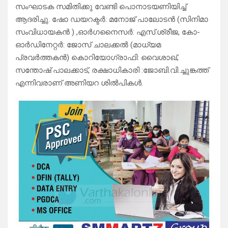
സംഘാടക സമിതിക്കു വേണ്ടി പൊനാടയണിയിച്ച്
ആദരിച്ചു. ഷോ ഡയറക്ടർ: മനോജ് പാലോടൻ (സിനിമാ
സംവിധായകൻ ) ,ഓർഗനൈസർ: എസ്.ശ്രീജ, കോ-
ഓർഡിനേറ്റർ: ജോസ് ചാലക്കൽ (മാധ്യമ
പ്രവർത്തകൻ) കൊറിയോഗ്രാഫി: വൈശാഖ്,
സന്തോഷ് പാലക്കാട്, രക്ഷാധികാരി :ജോബി.വി.ച്ചുങ്കത്ത്
എന്നിവരാണ് അണിയറ ശിൽപികൾ.