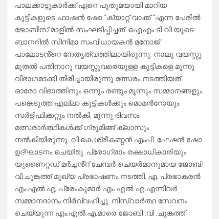
പാലക്കാട്ടുകാർക്ക് ഏറെ പുതുമയായി മാറിയ
കുട്ടികളുടെ ഫാഷൻ ഷോ “ക്യാറ്റ് വാക്ക് “എന്ന പേരിൽ
ജോബീസ് മാളിൽ സംഘടിപ്പിച്ചത്. ഐഎം ടി വി യുടെ
ബാനറിൽ സിനിമാ സംവിധായകൻ മനോജ്
പാലോടൻ്റെ നേതൃത്വത്തിലായിരുന്നു. നാലു വയസ്സു
മുതൽ പതിനാറു വയസ്സുവരെയുള്ള കുട്ടികളെ മൂന്നു
വിഭാഗമാക്കി തിരിച്ചായിരുന്നു മത്സരം നടത്തിയത്.
ഓരോ വിഭാത്തിനും ഒന്നും രണ്ടും മൂന്നും സമ്മാനങ്ങളും
പങ്കെടുത്ത എല്ലാ കുട്ടികൾക്കും മൊമൻറോയും
സർട്ടിഫിക്കറ്റും നൽകി. മൂന്നു ദിവസം
മത്സരാർത്ഥികൾക്ക് ഗ്രൂമിങ്ങ് ക്ലാസും
നൽകിയിരുന്നു. വി.കെ.ശ്രീകണ്ഠൻ എംപി. ഫേഷൻ ഷോ
ഉദ്ഘാടനം ചെയ്തു. പ്രോഗ്രാം രക്ഷാധികാരിയും
യുണൈറ്റഡ് മർച്ചൻ്റ് ചേമ്പർ ചെയർമാനുമായ ജോബി
വി.ചുങ്കത്ത് മുഖ്യ പ്രഭാഷണം നടത്തി. എ. പ്രഭാകരൻ
എം.എൽ.എ, പ്രേംകുമാർ എം എൽ എ എന്നിവർ
സമ്മാനദാനം നിർവ്വഹിച്ചു. നിസ്വാർത്ഥ സേവനം
ചെയ്യുന്ന എം.എൽ.എ.മാരെ ജോബി .വി .ചുങ്കത്ത്