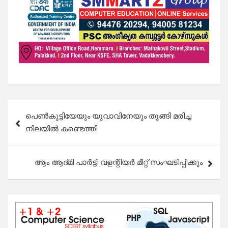
Post
പെൺകുട്ടിയേയും യുവാവിനേയും തൂങ്ങി മരിച്ച
navigation
നിലയിൽ കണ്ടെത്തി
ആം ആദ്മി പാർട്ടി വളന്റിയർ മീറ്റ് സംഘടിപ്പിക്കും