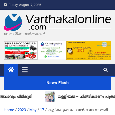
Skip
Friday, August 7, 2026
to
content
നേരിൻ്റെ വാർത്തകൾ
News Flash
പിടികൂടി
വള്ളിയമ്മ – ചിത്രീകരണം പൂർത്തിയായ
Home
2023
May
17
കുട്ടികളുടെ ഫേഷൻ ഷോ നടത്തി