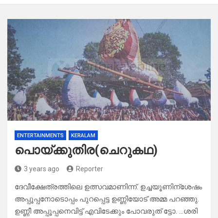
ENTERTAINMENTS
KERALAM
പൊയ്ക്കുതിര(ചെറുകഥ)
3 years ago
Reporter
ദേവീക്ഷേത്രത്തിലെ ഉത്സവമാണിന്ന്. ഉച്ചയൂണിന്ശേഷം
അപ്പൂപ്പനോടൊപ്പം പുറപ്പെട്ട ഉണ്ണിയോട് അമ്മ പറഞ്ഞു.
ഉണ്ണീ അപ്പൂപ്പനെവിട്ട് എവിടേക്കും പോവരുത് ട്ടോ. …ശരി