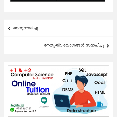
Post
അനുമോദിച്ചു
navigation
നേതൃത്വ യോഗങ്ങൾ സമാപിച്ചു