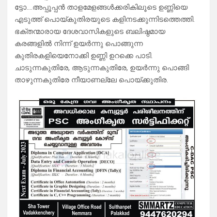
ട്ടോ….അപ്പൂപ്പൻ താളമേളങ്ങൾക്കരികിലൂടെ ഉണ്ണിയെ
എടുത്ത് പൊയ്കുതിരയുടെ കളിനടക്കുന്നിടത്തെത്തി.
ഭക്തന്മാരായ ദേശവാസികളുടെ ബലിഷ്ഠമായ
കരങ്ങളിൽ നിന്ന് ഉയർന്നു പൊങ്ങുന്ന
കുതിരകളിയെനോക്കി ഉണ്ണി ഉറക്കെ പാടി.
ചാടുന്നകുതിരേ, ആടുന്നകുതിരേ, ഉയർന്നു പൊങ്ങി
താഴുന്നകുതിരേ നീയാണല്ലേ പൊയ്ക്കുതിര.