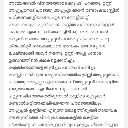
അമ്മേ.അവൻ വിനയത്തോടെ മറുപടി പറഞ്ഞു. ഉണ്ണി
അപ്പൂപ്പനോട് പറഞ്ഞു അപ്പൂപ്പാ ഞാൻ രണ്ടാംക്ലാസ്സിൽ
പഠിക്കണകുട്ടിയല്ലേ. എന്നെ തോളിലേറ്റി
നടക്കണ്ടാട്ടോ…എൻ്റെ ക്ലാസ്സിൽ പഠിക്കുന്ന പിള്ളേര്
കണ്ടാൽ എന്നെ കളിയാക്കിച്ചിരിക്കും.ശരി. എന്നാൽ
നമുക്ക് നടക്കാം. അപ്പൂപ്പൻ പറഞ്ഞു. ഏകദേശം ഒരു
കിലോമീറ്റർ അകലെയാണ് അമ്പലം. ഉത്സവപ്പറമ്പ്
ലക്ഷ്യമാക്കി അവർ നടന്നു. ഉണ്ണി അപ്പൂപ്പനോട്
ഉത്സവത്തിന്റെ കഥകളെക്കുറിച്ചും,
ഐതിഹ്യങ്ങളെക്കുറിച്ചും പലതും ചോദിച്ചു
മനസ്സിലാക്കി. ഉത്സവപ്പറമ്പിലെത്തിയ ഉണ്ണി അപ്പൂപ്പനോട്
പറഞ്ഞു അപ്പൂപ്പാ എന്നെയൊന്ന് അപ്പൂപ്പൻ്റെ തോളിൽ
ഇരുത്താമോ… എനിക്കൊന്നും കാണാൻ
പറ്റുന്നില്ല.തോളത്തിരുന്നാൽ ഉണ്ണീടെ കൂട്ടുകാർ
കണ്ടാൽകളിയാക്കില്ലെയെന്ന് പറഞ്ഞെങ്കിലും,
അപ്പൂപ്പൻ ഉണ്ണിയെ എടുത്ത് തോളത്തിരുത്തി.തായമ്പക
നടക്കുന്നിടത്ത് ചിലരുടെ കൈകളിൽ കെട്ടിയ
വ്യത്യസ്ത നിറങ്ങളിലുള്ള റിബ്ബണുകളും, നീളത്തിലുള്ള