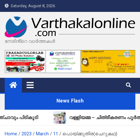
Skip
Saturday, August 8, 2026
to
content
നേരിൻ്റെ വാർത്തകൾ
News Flash
പിടികൂടി
വള്ളിയമ്മ – ചിത്രീകരണം പൂർത്തിയായി
Home
2023
March
11
പൊയ്ക്കുതിര(ചെറുകഥ)