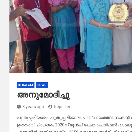
KERALAM
NEWS
അനുമോദിച്ചു
3 years ago
Reporter
പുതുപ്പരിയാരം :പുതുപ്പരിയാരം പഞ്ചായത്ത് സെക്കന്
ഉത്തരവ് പ്രകാരം 2020ന് മുൻപ് ക്ഷേമ പെൻഷൻ വാങ്ങു