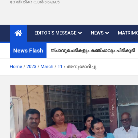
നേരിൻ്റെ വാർത്തകൾ
EDITOR’S MESSAGE
NEWS
MATRIMO
News Flash
കഞ്ചാവുചെടികളും കഞ്ചാവും പിടികൂടി
Home
2023
March
11
അനുമോദിച്ചു