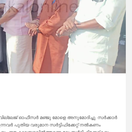
റ് വില്ലേജ് ഓഫീസർ മഞ്ജു മോളെ അനുമോദിച്ചു. സർക്കാർ
ന്നവർ പുതിയ വരുമാന സർട്ടിഫിക്കേറ്റ് നൽകണം