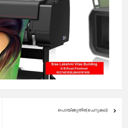
പൊയ്ക്കുതിര(ചെറുകഥ)