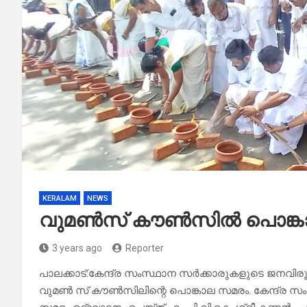
KERALAM
NEWS
വുമൺസ് കൗൺസിൽ പൊങ്കാ
3 years ago
Reporter
പാലക്കാട്:കേന്ദ്ര സംസ്ഥാന സർക്കാരുകളുടെ ജനവ
വുമൺ സ് കൗൺസിലിന്റെ പൊങ്കാല സമരം. കേന്ദ്ര സം