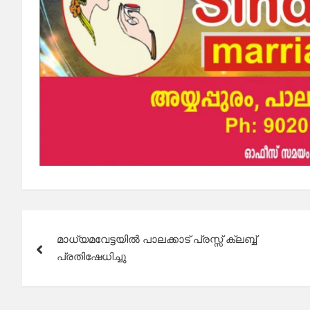
Post
മാധ്യമവേട്ടയിൽ പാലക്കാട് പ്രസ്സ് ക്ലബ്ബ്
navigation
പ്രതിഷേധിച്ചു