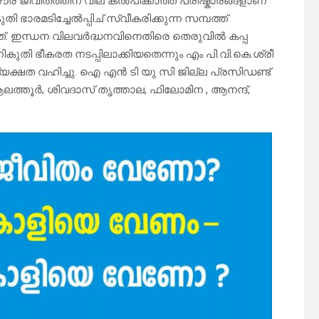
ൗര ജീവിതത്തിന് വില കൽപിക്കാത്ത പരിഷ്കാരങ്ങളാണ്
ി ഭാരമടിച്ചേൽപ്പിച് സ്വീകരിക്കുന്ന സമ്പത്ത്
ത്. ഇന്ധന വിലവർദ്ധനവിനെതിരെ തെരുവിൽ കപ്പ
ികുതി ഭീകരത നടപ്പിലാക്കിയതെന്നും എം പി.വി.കെ.ശ്രീ
യക്ഷത വഹിച്ചു. ഐ എൻ ടി യു സി ജില്ല പ്രസിഡണ്ട്
ലത്തൂർ, ശിവദാസ് തൃത്താല, ഫിലോമിന , ആനന്ദ്,