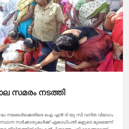
ല സമരം നടത്തി
ിരുദ്ധ നയങൾക്കെതിരെ ഐ എൻ ടി യു സി വനിത വിഭാഗം
സ്ഥാന സർക്കാരുകൾക്ക് ഏകാധിപതി കളുടെ മുഖമെന്ന്