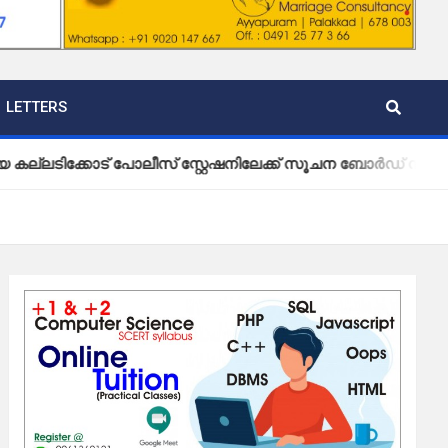
LETTERS
് പോലീസ് സ്റ്റേഷനിലേക്ക് സൂചന ബോർഡ് സ്ഥാപിച്ച് വ്യാപാ