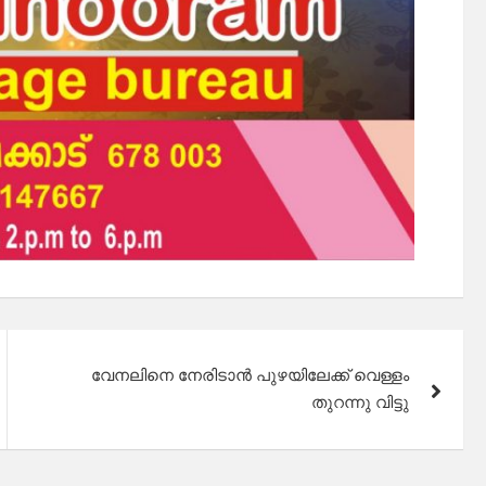
വേനലിനെ നേരിടാൻ പുഴയിലേക്ക് വെള്ളം
തുറന്നു വിട്ടു