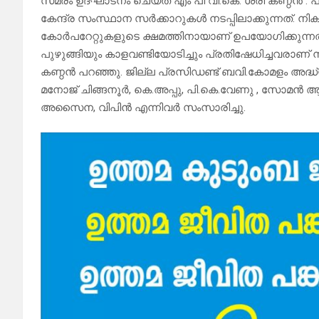
സമരം ഉദ്ഘാടനം ചെയ്ത് എം പി വി.കെ. ശ്രീ കണ്ഠൻ . പ
കേന്ദ്ര സംസ്ഥാന സർക്കാറുകൾ നടപ്പിലാക്കുന്നത്. നികുത
കോർപറേറ്റുകളുടെ ക്ഷമത്തിനായാണ് ഉപയോഗിക്കുന്ന
പുഴുങ്ങിയും കാളവണ്ടിയോടിച്ചും പ്രതിഷേധിച്ചവരാണ് ന
കണ്ഠൻ പറഞ്ഞു. ജില്ല പ്രസിഡണ്ട് ബവി.കോമളം അദ്ധ്
മനോജ് ചിങ്ങനൂർ, കെ.അപ്പു, പി.കെ.വേണു , സോമൻ ആ
അസൈന, വിപിൻ എന്നിവർ സംസാരിച്ചു.