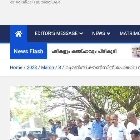
നേരിൻ്റെ വാർത്തകൾ
EDITOR’S MESSAGE
NEWS
MATRIMO
News Flash
്ചാവുചെടികളും കഞ്ചാവും പിടികൂടി
വള്ളിയമ്മ
Home
2023
March
8
വുമൺസ് കൗൺസിൽ പൊങ്കാല സ