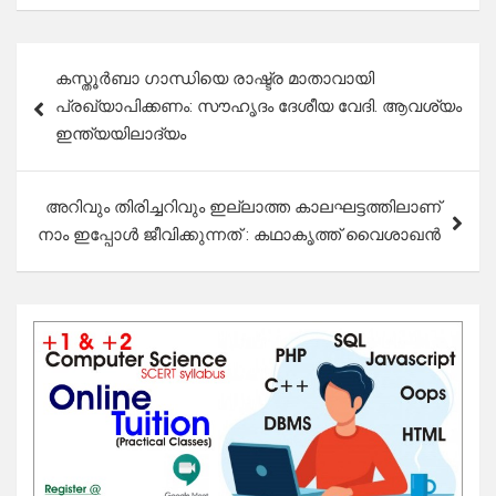
Post
കസ്തൂർബാ ഗാന്ധിയെ രാഷ്ട്ര മാതാവായി
navigation
പ്രഖ്യാപിക്കണം: സൗഹൃദം ദേശീയ വേദി. ആവശ്യം
ഇന്ത്യയിലാദ്യം
അറിവും തിരിച്ചറിവും ഇല്ലാത്ത കാലഘട്ടത്തിലാണ്
നാം ഇപ്പോൾ ജീവിക്കുന്നത് : കഥാകൃത്ത് വൈശാഖൻ