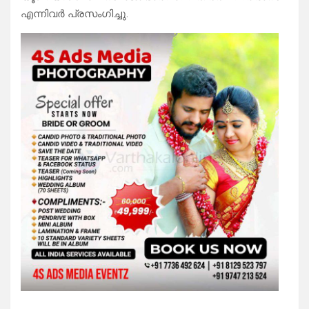
എന്നിവർ പ്രസംഗിച്ചു.