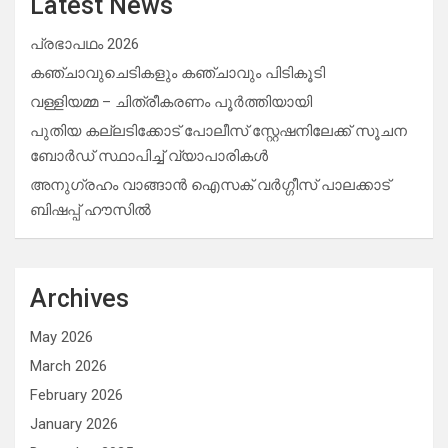
Latest News
പ്രഭാപഥം 2026
കഞ്ചാവുചെടികളും കഞ്ചാവും പിടികൂടി
വള്ളിയമ്മ – ചിത്രീകരണം പൂർത്തിയായി
പുതിയ കല്ലടിക്കോട് പോലീസ് സ്റ്റേഷനിലേക്ക് സൂചന
ബോർഡ് സ്ഥാപിച്ച് വ്യാപാരികൾ
അനുഗ്രഹം വാങ്ങാൻ ഐസക് വര്‍ഗ്ഗീസ് പാലക്കാട്
ബിഷപ്പ് ഹൗസില്‍
Archives
May 2026
March 2026
February 2026
January 2026