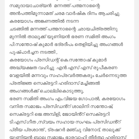
സമുദായാചാര്യൻ മന്നത്ത് പത്മനാഭന്റെ
അൻപത്തിമൂന്നാമത് ചരമ വാർഷിക ദിനം ആചരിച്ചു.
കരയോഗം അങ്കണത്തിൽ നടന്ന
ചടങ്ങിൽ മന്നത്ത് പത്മനാഭന്റെ ഛായചിത്രത്തിനു
മുന്നിൽ താലൂക്ക് യൂണിയൻ ഭരണ സമിതി അംഗം
പി.സന്തോഷ് കുമാർ ഭദ്രദീപം തെളിയിച്ചു അംഗങ്ങൾ
പുഷ്പാർച്ചന നടത്തി ,
കരയോഗം പ്രസിഡന്റ് കെ.സന്തോഷ് കുമാർ
അദ്ധ്യക്ഷത വഹിച്ചു .എൻ.എസ് എസ് രൂപീകരണ
വേളയിൽ മന്നവും സഹപ്രവർത്തകരും ചേർന്നെടുത്ത
പ്രതിജ്ഞ സെക്രട്ടറി ഹരിദാസ് മച്ചിങ്ങൽ
അംഗങ്ങൾക്ക് ചൊല്ലികൊടുത്തു,
ഭരണ സമിതി അംഗം എം.വിജയ ഗോപാൽ, കരയോഗം
വനിത സമാജം പ്രസിഡൻ്റ് ശാലിനി സന്തോഷ്,
സെക്രട്ടറി ജെ.അമ്പിളി, ജോയിൻ്റ് സെക്രട്ടറി
ടി.എസ്.ഗീത ,സ്വയം സഹായ സംഘം പ്രസിഡൻ്റ്
പ്രീയ പ്രശാന്ത് , ട്രഷറർ മഞ്ചു വിനോദ്, താലൂക്ക്
യൂണിയൻ ബാല സമാജം ഭാരവാഹി തീർത്ഥ ഹരിദാസ്