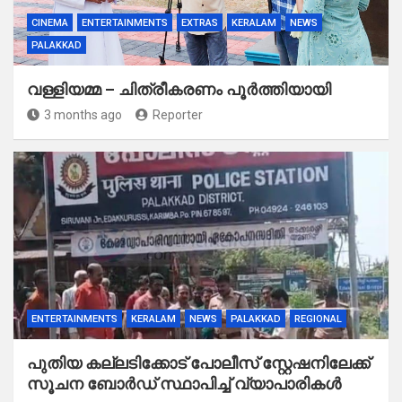
CINEMA
ENTERTAINMENTS
EXTRAS
KERALAM
NEWS
PALAKKAD
വള്ളിയമ്മ – ചിത്രീകരണം പൂർത്തിയായി
3 months ago
Reporter
ENTERTAINMENTS
KERALAM
NEWS
PALAKKAD
REGIONAL
പുതിയ കല്ലടിക്കോട് പോലീസ് സ്റ്റേഷനിലേക്ക്
സൂചന ബോർഡ് സ്ഥാപിച്ച് വ്യാപാരികൾ