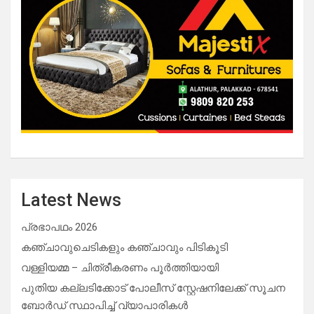
Latest News
പ്രഭാപഥം 2026
കഞ്ചാവുചെടികളും കഞ്ചാവും പിടികൂടി
വള്ളിയമ്മ – ചിത്രീകരണം പൂർത്തിയായി
പുതിയ കല്ലടിക്കോട് പോലീസ് സ്റ്റേഷനിലേക്ക് സൂചന
ബോർഡ് സ്ഥാപിച്ച് വ്യാപാരികൾ