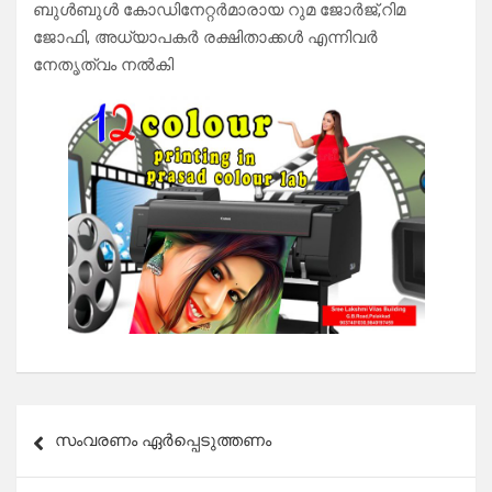
ബുൾബുൾ കോഡിനേറ്റർമാരായ റുമ ജോർജ്,റിമ
ജോഫി, അധ്യാപകർ രക്ഷിതാക്കൾ എന്നിവർ
നേതൃത്വം നൽകി
Post
സംവരണം ഏർപ്പെടുത്തണം
navigation