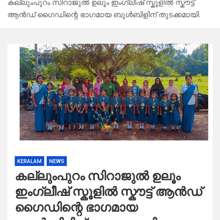
കല്ലുംപുറം സിറാജുൽ ഉലൂം ഇംഗ്ലീഷ് സ്കൂളിൽ സ്കൗട്ട്
ആൻഡ് ഗൈഡിന്റെ ഭാഗമായ ബുൾബിളിന് തുടക്കമായി.
KERALAM
NEWS
കല്ലുംപുറം സിറാജുൽ ഉലൂം
ഇംഗ്ലീഷ് സ്കൂളിൽ സ്കൗട്ട് ആൻഡ്
ഗൈഡിന്റെ ഭാഗമായ