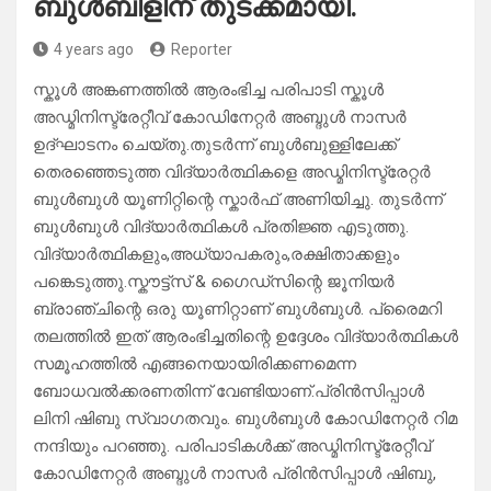
ബുൾബിളിന് തുടക്കമായി.
4 years ago
Reporter
സ്കൂൾ അങ്കണത്തിൽ ആരംഭിച്ച പരിപാടി സ്കൂൾ
അഡ്മിനിസ്ട്രേറ്റീവ് കോഡിനേറ്റർ അബ്ദുൾ നാസർ
ഉദ്ഘാടനം ചെയ്തു.തുടർന്ന് ബുൾബുള്ളിലേക്ക്
തെരഞ്ഞെടുത്ത വിദ്യാർത്ഥികളെ അഡ്മിനിസ്ട്രേറ്റർ
ബുൾബുൾ യൂണിറ്റിന്റെ സ്കാർഫ് അണിയിച്ചു. തുടർന്ന്
ബുൾബുൾ വിദ്യാർത്ഥികൾ പ്രതിജ്ഞ എടുത്തു.
വിദ്യാർത്ഥികളും,അധ്യാപകരും,രക്ഷിതാക്കളും
പങ്കെടുത്തു.സ്കൗട്ട്സ് & ഗൈഡ്സിന്റെ ജൂനിയർ
ബ്രാഞ്ചിന്റെ ഒരു യൂണിറ്റാണ് ബുൾബുൾ. പ്രൈമറി
തലത്തിൽ ഇത് ആരംഭിച്ചതിന്റെ ഉദ്ദേശം വിദ്യാർത്ഥികൾ
സമൂഹത്തിൽ എങ്ങനെയായിരിക്കണമെന്ന
ബോധവൽക്കരണതിന്ന് വേണ്ടിയാണ്.പ്രിൻസിപ്പാൾ
ലിനി ഷിബു സ്വാഗതവും. ബുൾബുൾ കോഡിനേറ്റർ റിമ
നന്ദിയും പറഞ്ഞു. പരിപാടികൾക്ക് അഡ്മിനിസ്ട്രേറ്റീവ്
കോഡിനേറ്റർ അബ്ദുൾ നാസർ പ്രിൻസിപ്പാൾ ഷിബു,