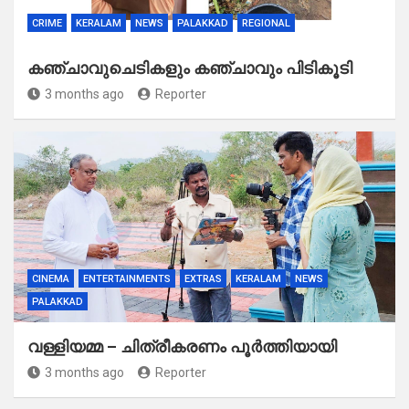
CRIME
KERALAM
NEWS
PALAKKAD
REGIONAL
കഞ്ചാവുചെടികളും കഞ്ചാവും പിടികൂടി
3 months ago
Reporter
CINEMA
ENTERTAINMENTS
EXTRAS
KERALAM
NEWS
PALAKKAD
വള്ളിയമ്മ – ചിത്രീകരണം പൂർത്തിയായി
3 months ago
Reporter