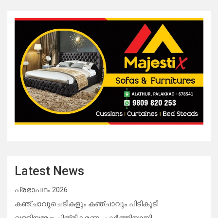
Latest News
പ്രഭാപഥം 2026
കഞ്ചാവുചെടികളും കഞ്ചാവും പിടികൂടി
വള്ളിയമ്മ – ചിത്രീകരണം പൂർത്തിയായി