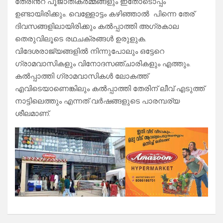
തേരിൻ്റ പൂജാതികർമ്മങ്ങളും ഇതോടൊപ്പം
ഉണ്ടായിരിക്കും. വെള്ളോട്ടം കഴിഞ്ഞാൽ പിന്നെ തേര്
ദിവസങ്ങളിലായിരിക്കും കൽപ്പാത്തി അഗ്രകാല
തെരുവിലൂടെ രഥചക്രങ്ങൾ ഉരുളുക.
വിദേശരാജ്യങ്ങളിൽ നിന്നുപോലും ഒട്ടേറെ
ഗ്രാമവാസികളും വിനോദസഞ്ചാരികളും എത്തും.
കൽപ്പാത്തി ഗ്രാമവാസികൾ ലോകത്ത്
എവിടെയാണെങ്കിലും കൽപ്പാത്തി തേരിന് ലീവ് എടുത്ത്
നാട്ടിലെത്തും എന്നത് വർഷങ്ങളുടെ പാരമ്പര്യ
ശീലമാണ്.