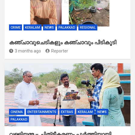
CRIME
KERALAM
NEWS
PALAKKAD
REGIONAL
കഞ്ചാവുചെടികളും കഞ്ചാവും പിടികൂടി
3 months ago
Reporter
CINEMA
ENTERTAINMENTS
EXTRAS
KERALAM
NEWS
PALAKKAD
വള്ളിയമ്മ – ചിത്രീകരണം പൂർത്തിയായി