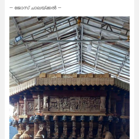
— ജോസ് ചാലയ്ക്കൽ —