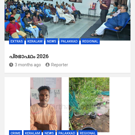
EXTRAS
KERALAM
NEWS
PALAKKAD
REGIONAL
പ്രഭാപഥം 2026
3 months ago
Reporter
CRIME
KERALAM
NEWS
PALAKKAD
REGIONAL