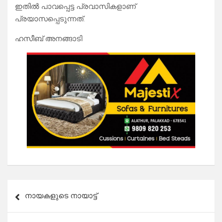
ഇതിൽ പാവപ്പെട്ട പ്രവാസികളാണ്
പ്രയാസപ്പെടുന്നത്.
ഹസീബ് അനങ്ങാടി
Post
നായകളുടെ നായാട്ട്
navigation