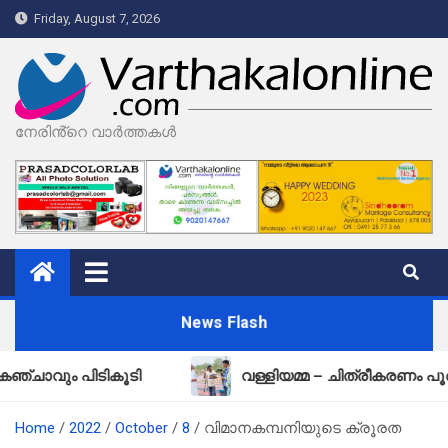
Skip
Friday, August 7, 2026
to
content
നേരിൻ്റെ വാർത്തകൾ
News Flash
ും പിടികൂടി
വള്ളിയമ്മ – ചിത്രീകരണം പൂർത്തി
Home
2022
October
8
വിമാനകമ്പനിയുടെ ക്രൂരത