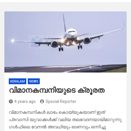
KERALAM
NEWS
വിമാനകമ്പനിയുടെ ക്രൂരത
4 years ago
Special Reporter
വിമാനകമ്പനികൾ ലാഭം കൊയ്യുകയാണ് ഇത്
പ്രവാസി യുവാക്കൾക്ക് വലിയ തലവേദനയായിമാറുന്നു
ഗൾഫിലെ വേനൽ അവധിയും ഓണവും ഒന്നിച്ചു