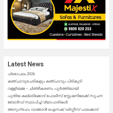
Latest News
പ്രഭാപഥം 2026
കഞ്ചാവുചെടികളും കഞ്ചാവും പിടികൂടി
വള്ളിയമ്മ – ചിത്രീകരണം പൂർത്തിയായി
പുതിയ കല്ലടിക്കോട് പോലീസ് സ്റ്റേഷനിലേക്ക് സൂചന
ബോർഡ് സ്ഥാപിച്ച് വ്യാപാരികൾ
അനുഗ്രഹം വാങ്ങാൻ ഐസക് വര്‍ഗ്ഗീസ് പാലക്കാട്