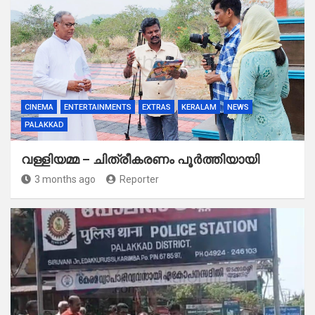
CINEMA
ENTERTAINMENTS
EXTRAS
KERALAM
NEWS
PALAKKAD
വള്ളിയമ്മ – ചിത്രീകരണം പൂർത്തിയായി
3 months ago
Reporter