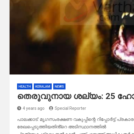
HEALTH
KERALAM
NEWS
തെരുവുനായ ശല്യം: 25 ഹോട്
4 years ago
Special Reporter
പാലക്കാട്: മൃഗസംരക്ഷണ വകുപ്പിന്റെ റിപ്പോര്‍ട്ട് പ്രകാരം
രേഖപ്പെടുത്തിയതിൻ്റെ അടിസ്ഥാനത്തിൽ