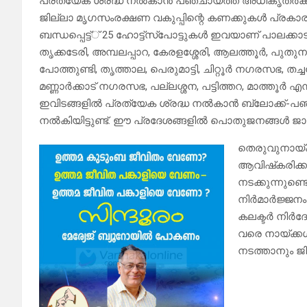
പ്രത്യേക ശ്രദ്ധ നല്‍കാന്‍ പഞ്ചായത്ത് അധികൃതര്‍ക്ക് 
ജില്ലാ മൃഗസംരക്ഷണ വകുപ്പിന്റെ കണക്കുകള്‍ പ്രകാ
ബന്ധപ്പെട്ട്് 25 ഹോട്ട്‌സ്‌പോട്ടുകള്‍ ഇവയാണ് പാലക്ക
തൃക്കടേരി, അമ്പലപ്പാറ, കേരളശ്ശേരി, ആലത്തൂര്‍, പുതുന
പോത്തുണ്ടി, തൃത്താല, പെരുമാട്ടി, ചിറ്റൂര്‍ നഗരസഭ, തച്ചനാ
മണ്ണാര്‍ക്കാട് നഗരസഭ, പല്ലശ്ശന, പട്ടിത്തറ, മാത്തൂര്‍ എന്
ഇവിടങ്ങളില്‍ പ്രത്യേക ശ്രദ്ധ നല്‍കാന്‍ ബ്ലോക്ക്-പഞ്ച
നല്‍കിയിട്ടുണ്ട്. ഈ പ്രദേശങ്ങളില്‍ പൊതുജനങ്ങള്‍ ജാഗ്ര
തെരുവുനായ്ക്ക
ആവിഷ്‌കരിക്
നടക്കുന്നുണ്ട
നിര്‍മാര്‍ജ്ജ
കലക്ടര്‍ നിര്‍
വരെ നായ്ക്കള
നടത്താനും ജില