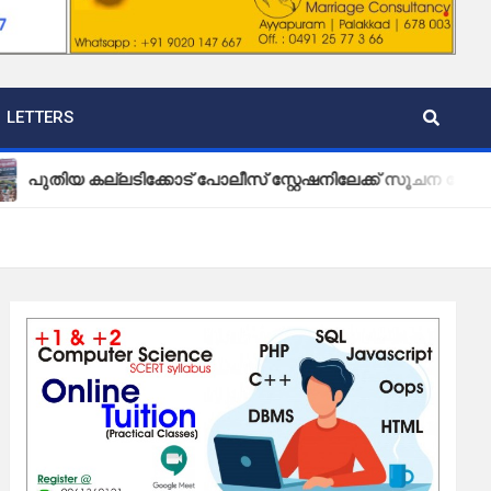
LETTERS
കല്ലടിക്കോട് പോലീസ് സ്റ്റേഷനിലേക്ക് സൂചന ബോർഡ് സ്ഥാപിച