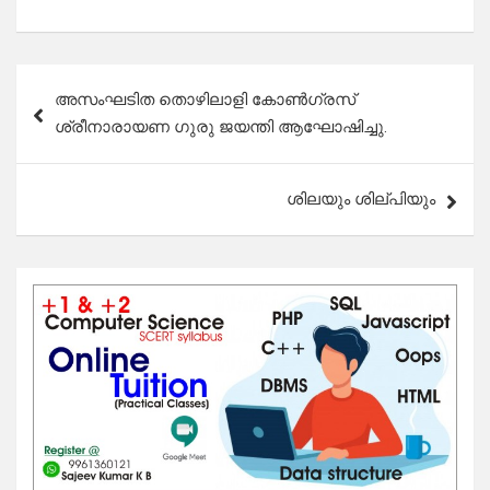
Post
അസംഘടിത തൊഴിലാളി കോൺഗ്രസ്‌
navigation
ശ്രീനാരായണ ഗുരു ജയന്തി ആഘോഷിച്ചു.
ശിലയും ശില്പിയും