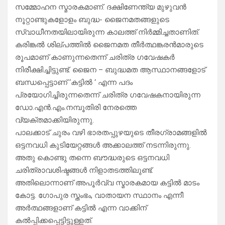
സമ്മോഹന സ്മാരകമാണ്. ദക്ഷിണേന്ത്യ മുഴുവൻ
നൂറ്റാണ്ടുകളോളം ബുദ്ധ- ജൈനമതങ്ങളുടെ
സ്വാധീനതയിലായിരുന്ന കാലത്ത് നിർമ്മിച്ചതാണിത്.
കരിങ്കൽ ശില്പത്തിൽ ജൈനമത തീർത്ഥങ്കരൻമാരുടെ
രൂപമാണ് കാണുന്നതെന്ന് ചരിത്ര ഗവേഷകർ
നിരീക്ഷിച്ചിട്ടുണ്ട്. ജൈന – ബുദ്ധമത ആസ്ഥാനങ്ങളോട്
ബന്ധപ്പെട്ടാണ് ‘കട്ടിൽ ‘ എന്ന പദം
പ്രയോഗിച്ചിരുന്നതെന്ന് ചരിത്ര ഗവേഷകനായിരുന്ന
ഡോ.എൻ.എം.നമ്പൂതിരി നേരത്തെ
വ്യക്തമാക്കിയിരുന്നു.
പാലക്കാട് ചുരം വഴി ഭാരതപ്പുഴയുടെ തീരഗ്രാമങ്ങളിൽ
ഒട്ടനവധി കുടിയേറ്റങ്ങൾ അക്കാലത്ത് നടന്നിരുന്നു.
അതു കൊണ്ടു തന്നെ ബൗദ്ധരുടെ ഒട്ടനവധി
ചരിത്രാവശിഷ്ടങ്ങൾ നിളാതടത്തിലുണ്ട്.
അതിലൊന്നാണ് അപൂർവ്വ സ്മാരകമായ കട്ടിൽ മാടം
കോട്ട. ഗോപുര സ്തംഭം, വാതായന സ്ഥാനം എന്നീ
അർത്ഥങ്ങളാണ് കട്ടിൽ എന്ന വാക്കിന്
കൽപ്പിക്കപ്പെട്ടിട്ടുള്ളത്.