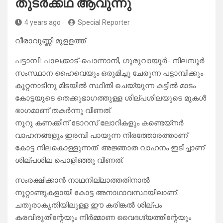
തുടർക്കഥ ആവുന്നു
4 years ago
Special Reporter
വീരാവുണ്ണി മുളളത്ത്
പട്ടാമ്പി: പാലക്കാട്-പൊന്നാനി, ഗുരുവായൂർ- നിലമ്പൂർ
സംസ്ഥാന ഹൈവെയും ഒരുമിച്ചു ചേരുന്ന പട്ടാമ്പിക്കും
കൂറ്റനാടിനു മിടയിൽ സ്ഥിതി ചെയ്യുന്ന കട്ടിൽ മാടം
കോട്ടയുടെ തെക്കുഭാഗത്തുള്ള ശില്പശിലയുടെ മുകൾ
ഭാഗമാണ് തകർന്നു വീണത്.
നൂറു കണക്കിന് ടോറസ് ലോറികളും കണ്ടെയ്നർ
വാഹനങ്ങളും ഇരമ്പി പായുന്ന നിരത്തോരത്താണ്
കോട്ട നിലകൊള്ളുന്നത്. അജ്ഞാത വാഹനം ഇടിച്ചാണ്
ശില്പശില പൊളിഞ്ഞു വീണത്.
സംരക്ഷിക്കാൻ നാഥനില്ലാത്തതിനാൽ
നൂറ്റാണ്ടുകളായി കോട്ട അനാഥാവസ്ഥയിലാണ്.
ചതുരാകൃതിയിലുള്ള ഈ കരിങ്കൽ ശില്പം
കരവിരുതിന്റേയും നിർമ്മാണ വൈദഗ്ദ്യത്തിന്റേയും