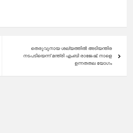
തെരുവുനായ ശല്യത്തിൽ അടിയന്തിര
നടപടിയെന്ന് മന്ത്രി എംബി രാജേഷ്; നാളെ
ഉന്നതതല യോഗം