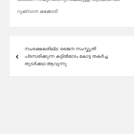
റുക്സാന കക്കോടി
Post
സംരക്ഷകരില്ല: ജൈന സംസ്കൃതി
navigation
പ്രസരിക്കുന്ന കട്ടിൽമാടം കോട്ട തകർച്ച
തുടർക്കഥ ആവുന്നു