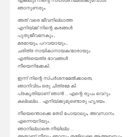
എങ്കിലും നിന്റെ സ്പർശനമേൽക്കുമ്പോൾ
ഞാനുണരും.
അത് വരെ ജീവനില്ലാത്ത
എനിയ്ക്ക് നിന്റെ കരങ്ങൾ
പുതുജീവനേകും ,
മരമായും, പറവയായും ,
ചരിത്ര നായികാനായകന്മാരായും
എത്രയെത്ര ഭാവങ്ങൾ
നീയെനിക്കേകി..
ഇന്ന് നിന്റെ സ്പർശനമേൽക്കാതെ,
ഞാനിവിടം ഒരു ചിത്രമേ കി.
പ്രകൃതിയാണ് ഞാൻ … എന്റെ രൂപം വെറും
കല്ലല്ല…. എനിയ്ക്കുമുണ്ടൊരു ഹൃദയം .
നീയെന്തൊക്കെ തേടി പോയാലും, അവസാനം
എന്നെയറിയും…
ഞാനില്ലാതെ നീയില്ല ….
അതാണ് നീയും ഞാനും തമ്മിലുള്ള ആത്മബന്ധം.