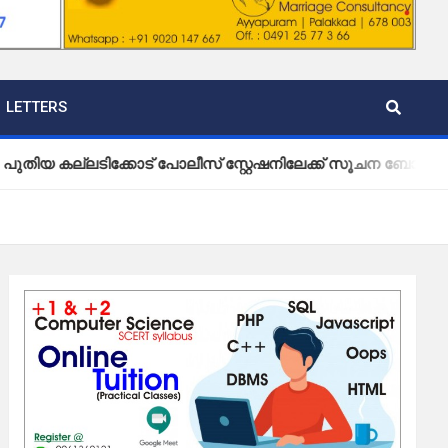
LETTERS
്ലടിക്കോട് പോലീസ് സ്റ്റേഷനിലേക്ക് സൂചന ബോർഡ് സ്ഥാപിച്