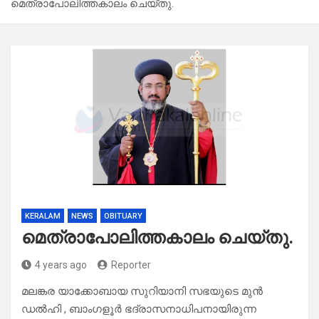
മെത്രാപോലിത്തകാലം ചെയ്തു.
KERALAM
NEWS
OBITUARY
മെത്രാപോലിത്തകാലം ചെയ്തു.
4 years ago
Reporter
മലങ്കര യാക്കോബായ സുറിയാനി സഭയുടെ മുൻ
ഡൽഹി , ബാംഗളൂർ ഭദ്രാസനാധിപനായിരുന്ന