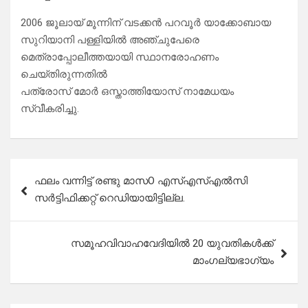
2006 ജൂലായ് മൂന്നിന് വടക്കൻ പറവൂർ യാക്കോബായ
സുറിയാനി പള്ളിയിൽ അഞ്ചുപേരെ
മെത്രാപ്പോലീത്തയായി സ്ഥാനരോഹണം
ചെയ്തിരുന്നതിൽ
പത്രോസ് മോർ ഒസ്താത്തിയോസ് നാമേധയം
സ്വീകരിച്ചു.
Post
ഫലം വന്നിട്ട് രണ്ടു മാസO എസ്എസ്എൽസി
navigation
സർട്ടിഫിക്കറ്റ് റെഡിയായിട്ടില്ല.
സമൂഹവിവാഹവേദിയിൽ 20 യുവതികൾക്ക്
മാംഗല്യഭാഗ്യം