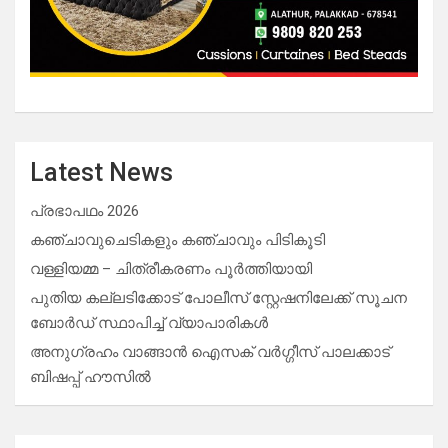
Latest News
പ്രഭാപഥം 2026
കഞ്ചാവുചെടികളും കഞ്ചാവും പിടികൂടി
വള്ളിയമ്മ – ചിത്രീകരണം പൂർത്തിയായി
പുതിയ കല്ലടിക്കോട് പോലീസ് സ്റ്റേഷനിലേക്ക് സൂചന
ബോർഡ് സ്ഥാപിച്ച് വ്യാപാരികൾ
അനുഗ്രഹം വാങ്ങാൻ ഐസക് വര്‍ഗ്ഗീസ് പാലക്കാട്
ബിഷപ്പ് ഹൗസില്‍