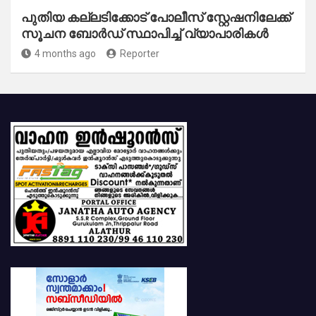
പുതിയ കല്ലടിക്കോട് പോലീസ് സ്റ്റേഷനിലേക്ക്
സൂചന ബോർഡ് സ്ഥാപിച്ച് വ്യാപാരികൾ
4 months ago
Reporter