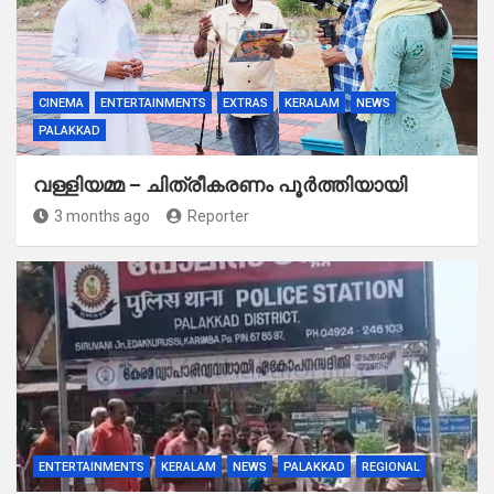
CINEMA
ENTERTAINMENTS
EXTRAS
KERALAM
NEWS
PALAKKAD
വള്ളിയമ്മ – ചിത്രീകരണം പൂർത്തിയായി
3 months ago
Reporter
ENTERTAINMENTS
KERALAM
NEWS
PALAKKAD
REGIONAL