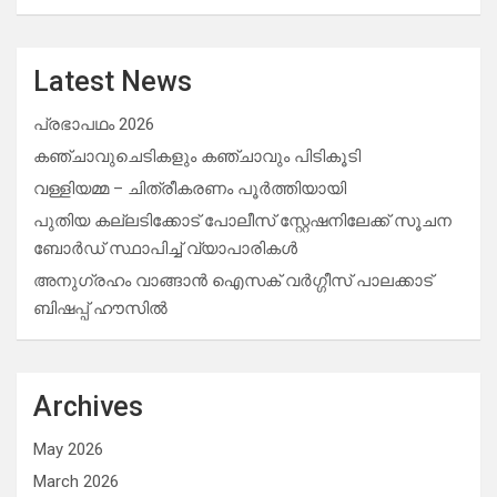
Latest News
പ്രഭാപഥം 2026
കഞ്ചാവുചെടികളും കഞ്ചാവും പിടികൂടി
വള്ളിയമ്മ – ചിത്രീകരണം പൂർത്തിയായി
പുതിയ കല്ലടിക്കോട് പോലീസ് സ്റ്റേഷനിലേക്ക് സൂചന
ബോർഡ് സ്ഥാപിച്ച് വ്യാപാരികൾ
അനുഗ്രഹം വാങ്ങാൻ ഐസക് വര്‍ഗ്ഗീസ് പാലക്കാട്
ബിഷപ്പ് ഹൗസില്‍
Archives
May 2026
March 2026