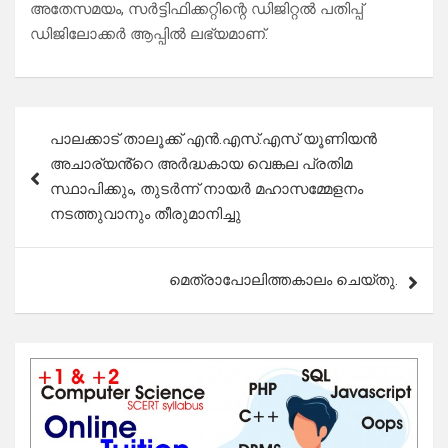
അതേസമയം, സർട്ടിഫിക്കറ്റിന്റെ ഡിജിറ്റൽ പതിപ്പ്
ഡിജിലോക്കർ ആപ്പിൽ ലഭ്യമാണ്.
Post
പാലക്കാട് താലൂക്ക് എൻ.എസ്.എസ് യൂണിയൻ
navigation
അചാര്യൻ്റെ അർദ്ധകായ വെങ്കല പ്രതിമ
സ്ഥാപിക്കും, തുടർന്ന് നായർ മഹാസമ്മേളനം
നടത്തുവാനും തീരുമാനിച്ചു
മെത്രാപോലിത്തകാലം ചെയ്തു.