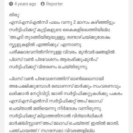
4 years ago
Reporter
തിരു:
എസ്എസ്എൽസി ഫലം വന്നു 2 മാസം കഴിഞ്ഞിട്ടും
സർട്ടിഫിക്കറ്റ് കുട്ടികളുടെ കൈകളിലെത്തിയില്ല.
‘അച്ചടി തുടങ്ങിയിട്ടേയുള്ളൂ; രണ്ടാഴ്ചയ്ക്കുശേഷം
സ്കൂളുകളിൽ എത്തിക്കും’ എന്നാണു
പരീക്ഷാഭവനിൽനിന്നുള്ള വിവരം. മുൻവർഷങ്ങളിൽ
പ്ലസ് വൺ പ്രവേശനം ആരംഭിക്കുംമുൻപ്
സർട്ടിഫിക്കറ്റ് വിതരണം ചെയ്തിരുന്നു.
പ്ലസ് വൺ പ്രവേശനത്തിന് ഓൺലൈനായി
അപേക്ഷിക്കുമ്പോൾ ബോണസ് മാർക്കും സംവരണവും
ലഭിക്കാൻ നേറ്റിവിറ്റി, ജാതി സർട്ടിഫിക്കറ്റുകൾക്കു പകരം
എസ്എസ്എൽസി സർട്ടിഫിക്കറ്റ് അപ് ലോഡ്
ചെയ്താൽ മതിയെന്നു നിർദേശം വന്നിരുന്നു.
സർട്ടിഫിക്കറ്റ് കിട്ടാത്തതിനാൽ വിദ്യാർഥികൾ
മാർക്ക്‌ലിസ്റ്റാണ് അപ് ലോഡ് ചെയ്തത്. ഇതിൽ ജാതി,
പഞ്ചായത്ത് / നഗരസഭാ വിവരങ്ങളില്ല.