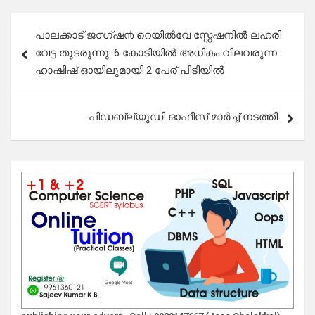
Post
പാലക്കാട് ജ൦ഗ്ഷ൯ റെയിൽവേ സ്റ്റേഷനിൽ ലഹരി
navigation
വേട്ട തുടരുന്നു: 6 കോടിയിൽ അധികം വിലവരുന്ന
ഹാഷിഷ് ഓയിലുമായി 2 പേര് പിടിയിൽ
പിഡബ്ല്യുഡി ഓഫീസ് മാർച്ച് നടത്തി.