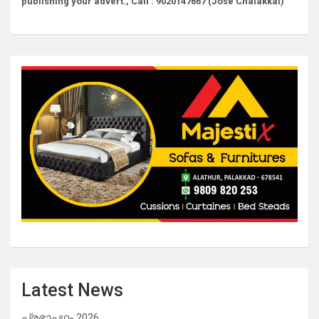
publishing your advert., Call : 9020147667 (Jose Chalakkal)
Latest News
പ്രഭാപഥം 2026