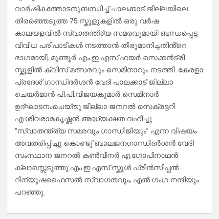
വാർഷികത്തോടനുബന്ധിച്ച് പാലക്കാട് ജില്ലയിലെ
തിരഞ്ഞെടുത്ത 75 സ്കൂളുകളിൽ ഒരു വർഷ
കാലയളവിൽ സ്വാതന്ത്ര്യ സമരവുമായി ബന്ധപ്പെട്ട
വിവിധ പരിപാടികൾ നടത്താൻ തീരുമാനിച്ചതിൻ്റെ
ഭാഗമായി, മുണ്ടൂർ എം.ഇ.എസ്.ഹയർ സെക്കൻട്രി
സ്കൂളിൽ ക്വിസ് മത്സരവും സെമിനാറും നടത്തി. കേരളാ
പ്രദേശ് ഗാന്ധിദർശൻ വേദി പാലക്കാട് ജില്ലാ
ചെയർമാൻ പി.പി.വിജയകുമാർ സെമിനാർ
ഉദ്ഘാടനംചെയ്തു.ജില്ലാ ജനറൽ സെക്രട്ടറി
എ.ശിവരാമകൃഷ്ണൻ അദ്ധ്യക്ഷത വഹിച്ചു.
“സ്വാതന്ത്ര്യ സമരവും ഗാന്ധിജിയും” എന്ന വിഷയം
അവതരിപ്പിച്ചു കൊണ്ടു് ബാലജനഗാന്ധിദർശൻ വേദി
സംസ്ഥാന ജനറൽ കൺവീനർ എ.ഗോപിനാഥൻ
ക്ലാസ്സെടുത്തു.എം.ഇ.എസ്.സ്കൂൾ പ്രിൻസിപ്പൽ
റിന്യൂഷഫൈസൽ സ്വാഗതവും, എൽ.ഗംഗ നന്ദിയും
പറഞ്ഞു.