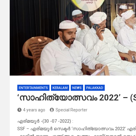
ENTERTAINMENTS
KERALAM
NEWS
PALAKKAD
‘സാഹിത്യോത്സവം 2022’ – (
4 years ago
Special Reporter
എരിമയൂർ -(30 -07 -2022) :
SSF – എരിമയൂർ സെക്ടർ ‘സാഹിത്യോത്സവം 2022’ എരിമ