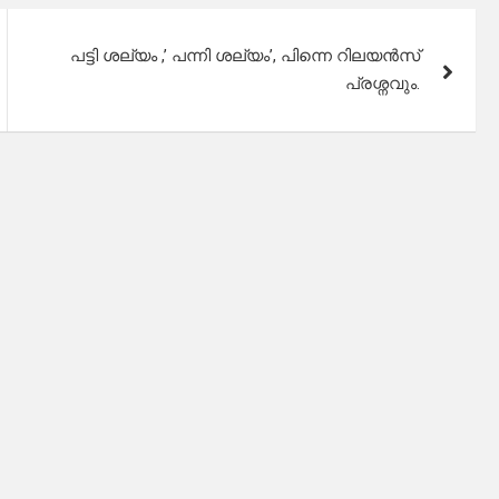
പട്ടി ശല്യം ,’ പന്നി ശല്യം’, പിന്നെ റിലയൻസ്
പ്രശ്നവും.