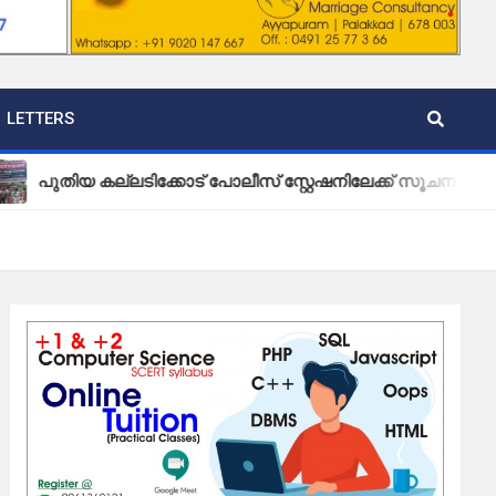
LETTERS
 കല്ലടിക്കോട് പോലീസ് സ്റ്റേഷനിലേക്ക് സൂചന ബോർഡ് സ്ഥാപി