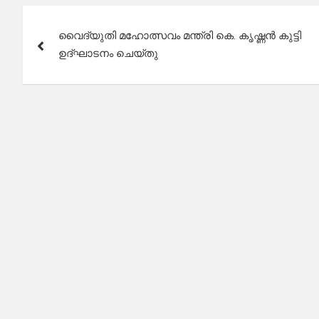
Post
വൈദ്യുതി മഹോത്സവം മന്ത്രി കെ. കൃഷ്ണൻ കുട്ടി
navigation
ഉദ്ഘാടനം ചെയ്തു