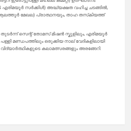
ി ഇരോട്ടുപള്ളി മഹല്ല് കമ്മറ്റി) ഉത്‌ഘാടനം
 എരിമയൂർ സർക്കിൾ) അദ്ധ്യക്ഷത വഹിച്ച ചടങ്ങിൽ,
 ആലത്തൂർ മേഖല) പ്രാത്ഥനയും, താഹ തസ്‌കിയത്ത്
തുടർന്ന് സെന്റ് തോമസ് മിഷൻ സ്കൂളിലും, എരിമയൂർ
പള്ളി മണ്ഡപത്തിലും ഒരുക്കിയ നാല് വേദികളിലായി
വിദ്യാർത്ഥികളുടെ കലാമത്സരങ്ങളും അരങ്ങേറി.