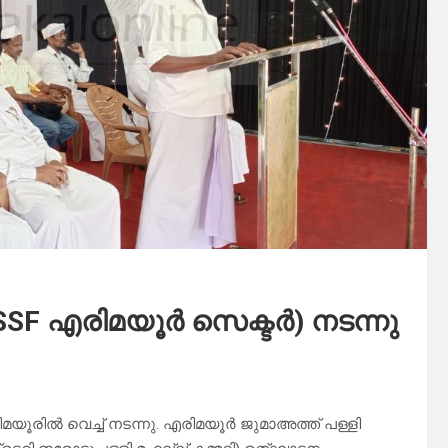
SSF എരിമയൂർ സെക്ടർ) നടന്നു
യൂരിൽ വെച്ച് നടന്നു. എരിമയൂർ ജുമാഅത്ത് പള്ളി