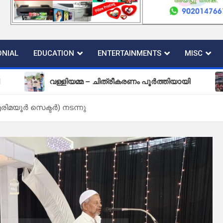
NIAL
EDUCATION
ENTERTAINMENTS
MISC
വള്ളിയമ്മ – ചിത്രീകരണം പൂർത്തിയായി
പുതിയ
രിമയൂർ സെക്ടർ) നടന്നു