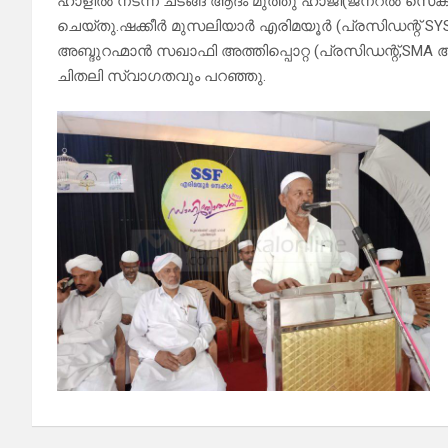
ഹാളിൽ നടന്ന ചടങ്ങ് ആദം മുത്തു ഹാജി(ജനറൽ സെക്രട്ടറ
ചെയ്തു.ഷക്കീർ മുസലിയാർ എരിമയൂർ (പ്രസിഡന്റ് SYS
അബ്ദുറഹ്മാൻ സഖാഫി അത്തിപ്പൊറ്റ (പ്രസിഡന്റ്,SMA
ചിതലി സ്വാഗതവും പറഞ്ഞു.