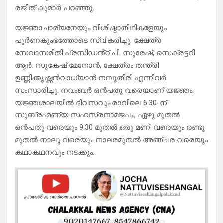
രജിത് കുമാർ പറഞ്ഞു.
യജ്ഞാചാര്യനേയും വിശിഷ്ഠാതിഥികളേയും
പൂർണകുംഭത്തോടെ സ്വീകരിച്ചു. ക്ഷേത്ര
സേവാസമിതി പ്രസിഡൻ്റ് പി. സുരേഷ്, സെക്രട്ടറി
ആർ. സുകേഷ് മേനോൻ, ക്ഷേത്രം തന്ത്രി
ഉണ്ണിക്കൃഷ്ണൻവാധ്യാൻ നമ്പൂതിരി എന്നിവർ
സംസാരിച്ചു. നവംബർ ഒൻപതു വരെയാണ് യജ്ഞം.
യജ്ഞശാലയിൽ ദിവസവും രാവിലെ 6.30-ന്
സുബ്രഹ്മണ്യ സഹസ്രനാമജപം, ഏഴു മുതൽ
ഒൻപതു വരെയും 9.30 മുതൽ ഒരു മണി വരെയും രണ്ടു
മുതൽ നാലു വരെയും നാലരമുതൽ അഞ്ചര വരെയും
കഥാകഥനവും നടക്കും.