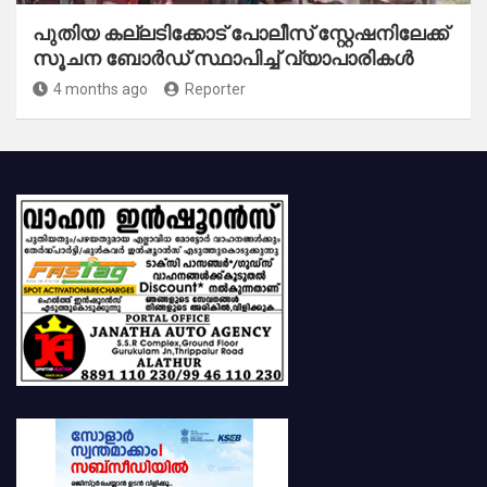
പുതിയ കല്ലടിക്കോട് പോലീസ് സ്റ്റേഷനിലേക്ക്
സൂചന ബോർഡ് സ്ഥാപിച്ച് വ്യാപാരികൾ
4 months ago
Reporter