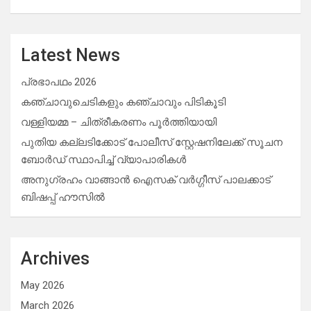
Latest News
പ്രഭാപഥം 2026
കഞ്ചാവുചെടികളും കഞ്ചാവും പിടികൂടി
വള്ളിയമ്മ – ചിത്രീകരണം പൂർത്തിയായി
പുതിയ കല്ലടിക്കോട് പോലീസ് സ്റ്റേഷനിലേക്ക് സൂചന
ബോർഡ് സ്ഥാപിച്ച് വ്യാപാരികൾ
അനുഗ്രഹം വാങ്ങാൻ ഐസക് വര്‍ഗ്ഗീസ് പാലക്കാട്
ബിഷപ്പ് ഹൗസില്‍
Archives
May 2026
March 2026