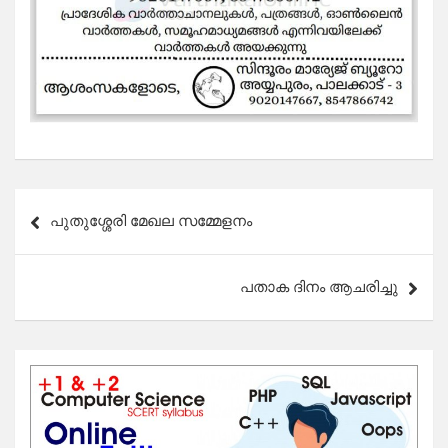
Post
പുതുശ്ശേരി മേഖല സമ്മേളനം
navigation
പതാക ദിനം ആചരിച്ചു