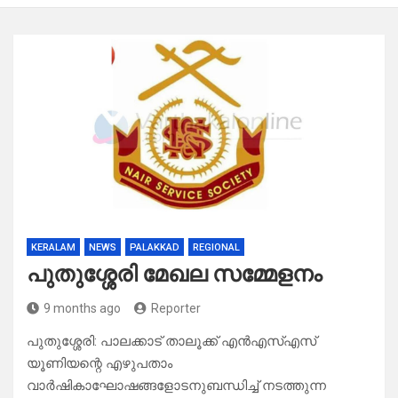
KERALAM
NEWS
PALAKKAD
REGIONAL
പുതുശ്ശേരി മേഖല സമ്മേളനം
9 months ago
Reporter
പുതുശ്ശേരി: പാലക്കാട് താലൂക്ക് എൻഎസ്എസ്
യൂണിയന്റെ എഴുപതാം
വാർഷികാഘോഷങ്ങളോടനുബന്ധിച്ച് നടത്തുന്ന