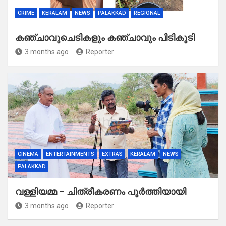
CRIME
KERALAM
NEWS
PALAKKAD
REGIONAL
കഞ്ചാവുചെടികളും കഞ്ചാവും പിടികൂടി
3 months ago
Reporter
CINEMA
ENTERTAINMENTS
EXTRAS
KERALAM
NEWS
PALAKKAD
വള്ളിയമ്മ – ചിത്രീകരണം പൂർത്തിയായി
3 months ago
Reporter