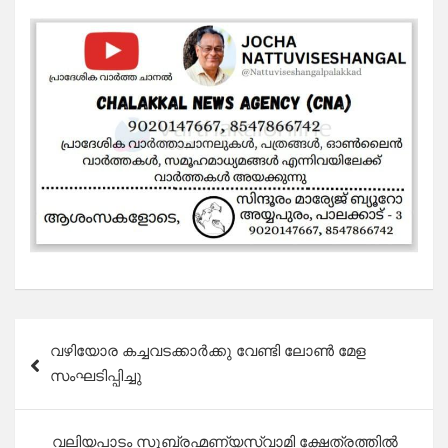
Post
വഴിയോര കച്ചവടക്കാർക്കു വേണ്ടി ലോൺ മേള
navigation
സംഘടിപ്പിച്ചു
വലിയപാടം സുബ്രഹ്മണ്യസ്വാമി ക്ഷേത്രത്തിൽ