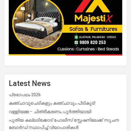
Latest News
പ്രഭാപഥം 2026
കഞ്ചാവുചെടികളും കഞ്ചാവും പിടികൂടി
വള്ളിയമ്മ – ചിത്രീകരണം പൂർത്തിയായി
പുതിയ കല്ലടിക്കോട് പോലീസ് സ്റ്റേഷനിലേക്ക് സൂചന
ബോർഡ് സ്ഥാപിച്ച് വ്യാപാരികൾ