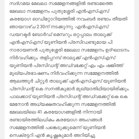
സദ്ഗമയ മേഖലാ സമ്മേളനങ്ങളിൽ രണ്ടാമത്തെ
മേഖലാ സമ്മേളനം പുതുശ്ശേരി എൻഎസ്എസ്
കരയോഗ ഓഡിറ്റോറിയത്തിൽ നവംബർ രണ്ടാം തീയതി
ഞായറാഴ്ച 2:30ന് നടക്കുന്നു. എൻഎസ്എസ്
ഡയറക്ടർ ബോർഡ് മെമ്പറും ഒറ്റപ്പാലം താലൂക്ക്
എൻഎസ്എസ് യൂണിയൻ പ്രസിഡണ്ടുമായ പി
നാരായണൻ പുതുശ്ശേരി മേഖലാ സമ്മേളനം ഉദ്ഘാടനം
നിർവഹിക്കും. തളിപ്പറമ്പ് താലൂക്ക് എൻഎസ്എസ്
യൂണിയൻ പ്രസിഡന്റ് അഡ്വക്കേറ്റ് എം എം ഷജിത്ത്
മുഖ്യപ്രഭാഷണം നിർവഹിക്കുന്ന സമ്മേളനത്തിൽ
ആലത്തൂർ ചിറ്റൂർ താലൂക്ക് എൻഎസ്എസ് യൂണിയൻ
പ്രസിഡന്റ് കെ സനൽകുമാർ മുഖ്യാതിഥിയായിരിക്കും.
പാലക്കാട് യൂണിയൻ പ്രസിഡന്റ് അഡ്വക്കേറ്റ് കെ കെ
മേനോൻ അധ്യക്ഷതവഹിക്കുന്ന സമ്മേളനത്തിൽ
മേഖലയിലെ 41 കരയോഗങ്ങളിൽ നിന്നായി
രണ്ടായിരത്തിലധികം കരയോഗ അംഗങ്ങൾ
സമ്മേളനത്തിൽ പങ്കെടുക്കുമെന്ന് യൂണിയൻ
സെക്രട്ടറി എൻ കൃഷ്ണകുമാർ അറിയിച്ചു.