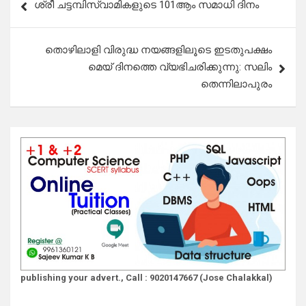
ശ്രീ ചട്ടമ്പിസ്വാമികളുടെ 101ആം സമാധി ദിനം
navigation
തൊഴിലാളി വിരുദ്ധ നയങ്ങളിലൂടെ ഇടതുപക്ഷം
മെയ് ദിനത്തെ വ്യഭിചരിക്കുന്നു: സലിം
തെന്നിലാപുരം
publishing your advert., Call : 9020147667 (Jose Chalakkal)