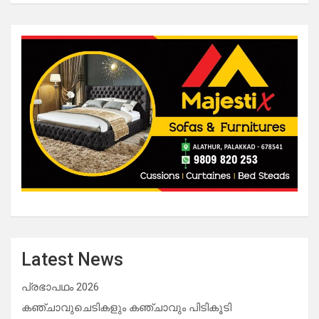
Latest News
പ്രഭാപഥം 2026
കഞ്ചാവുചെടികളും കഞ്ചാവും പിടികൂടി