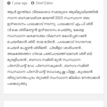
1 year ago
Chief Editor
ആൾ ഇന്ത്യാ വീരശൈവ സഭയുടെ ആഭിമുഖ്യത്തിൽ
നടന്ന ബസവേശ്വര ജയന്തി 2025 സംസ്ഥാന തല
ഉദ്ഘാടനം പാലക്കാട് നടന്നു. പാലക്കാട് എം.പി ശ്രീ.
വി.കെ ശ്രീകണ്ഠൻ ഉദ്ഘാടനം ചെയ്തു. കേരള
സംസ്ഥാന കരകൗശല വികസന കോർപ്പറേഷൻ
ചെയർമാൻ ശ്രീ. രാമ ഭദ്രൻ , പാലക്കാട് നഗരസഭ
ചെയർ പേഴ്സൺ ശ്രീമതി . പ്രമീളാ ശശിധരൻ ,
അകത്തേത്തറ ഗ്രാമ പഞ്ചായത്ത് മെമ്പർ ശ്രീ ബി.
മുരളീധരൻ , ബസവ സമിതി മുൻ സംസ്ഥാന
പ്രസിഡന്റ് ഡേ: പ്രസന്നകുമാർ , ബസവ സമിതി
സംസ്ഥാന പ്രസിഡന്റ് രാധാകൃഷ്ണ പിള്ള , കുശലൻ
തിരുവനന്തപുരം തുടങ്ങി സംസ്ഥാന ജില്ലാ നേതാക്കൾ
പങ്കെടുത്തു
Post