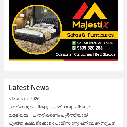
Latest News
പ്രഭാപഥം 2026
കഞ്ചാവുചെടികളും കഞ്ചാവും പിടികൂടി
വള്ളിയമ്മ – ചിത്രീകരണം പൂർത്തിയായി
പുതിയ കല്ലടിക്കോട് പോലീസ് സ്റ്റേഷനിലേക്ക് സൂചന