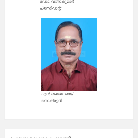
ഡോ: വത്സകുമാർ
പ്രസിഡന്റ്
എൻ ശൈല രാജ്
സെക്രട്ടറി
Post