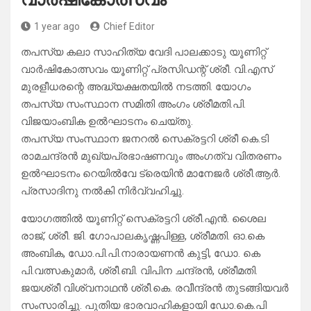
1 year ago
Chief Editor
തപസ്യ കലാ സാഹിത്യ വേദി പാലക്കാടു യൂണിറ്റ്
വാർഷികോത്സവം യൂണിറ്റ് പ്രസിഡന്റ് ശ്രീ. വി.എസ്
മുരളീധരന്റെ അദ്ധ്യക്ഷതയിൽ നടത്തി. യോഗം
തപസ്യ സംസ്ഥാന സമിതി അംഗം ശ്രീമതി.പി.
വിജയാംബിക ഉൽഘാടനം ചെയ്തു.
തപസ്യ സംസ്ഥാന ജനറൽ സെക്രട്ടറി ശ്രീ കെ.ടി
രാമചന്ദ്രൻ മുഖ്യപ്രഭാഷണവും അംഗത്വ വിതരണം
ഉൽഘാടനം റെയിൽവേ ട്രെയിൻ മാനേജർ ശ്രീ.ആർ.
പ്രസാദിനു നൽകി നിർവ്വഹിച്ചു.
യോഗത്തിൽ യൂണിറ്റ് സെക്രട്ടറി ശ്രീ.എൻ. ശൈല
രാജ്, ശ്രീ. ജി. ഗോപാലകൃഷ്ണപിള്ള, ശ്രീമതി. ഓ.കെ
അംബിക, ഡോ.പി.പി.നാരായണൻ കുട്ടി, ഡോ. കെ
പി.വത്സകുമാർ, ശ്രീ.ബി. വിപിന ചന്ദ്രൻ, ശ്രീമതി.
ജയശ്രീ വിശ്വനാഥൻ ശ്രീ.കെ. രവീന്ദ്രൻ തുടങ്ങിയവർ
സംസാരിച്ചു. പുതിയ ഭാരവാഹികളായി ഡോ.കെ.പി