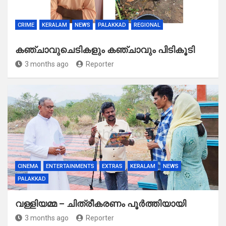
CRIME
KERALAM
NEWS
PALAKKAD
REGIONAL
കഞ്ചാവുചെടികളും കഞ്ചാവും പിടികൂടി
3 months ago
Reporter
CINEMA
ENTERTAINMENTS
EXTRAS
KERALAM
NEWS
PALAKKAD
വള്ളിയമ്മ – ചിത്രീകരണം പൂർത്തിയായി
3 months ago
Reporter