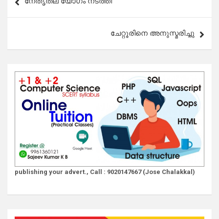
നേതൃതല യോഗം നടത്തി
navigation
ചേറ്റൂരിനെ അനുസ്മരിച്ചു
publishing your advert., Call : 9020147667 (Jose Chalakkal)