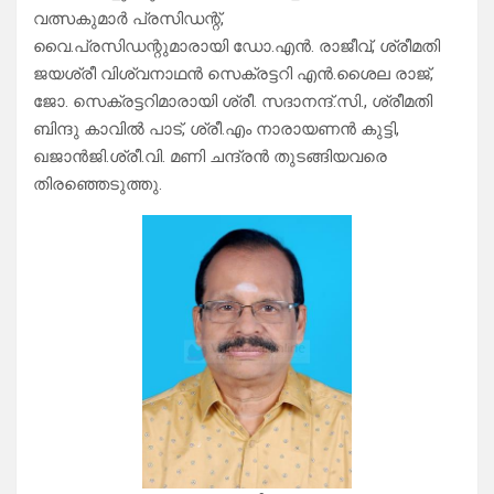
വത്സകുമാർ പ്രസിഡന്റ്,
വൈ.പ്രസിഡന്റുമാരായി ഡോ.എൻ. രാജീവ്, ശ്രീമതി
ജയശ്രീ വിശ്വനാഥൻ സെക്രട്ടറി എൻ.ശൈല രാജ്,
ജോ. സെക്രട്ടറിമാരായി ശ്രീ. സദാനന്ദ്.സി., ശ്രീമതി
ബിന്ദു കാവിൽ പാട്, ശ്രീ.എം നാരായണൻ കുട്ടി,
ഖജാൻജി.ശ്രീ.വി. മണി ചന്ദ്രൻ തുടങ്ങിയവരെ
തിരഞ്ഞെടുത്തു.