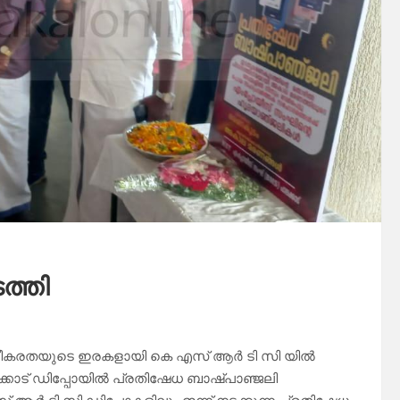
ത്തി
ട ഭീകരതയുടെ ഇരകളായി കെ എസ് ആർ ടി സി യിൽ
കാട് ഡിപ്പോയിൽ പ്രതിഷേധ ബാഷ്പാഞ്ജലി