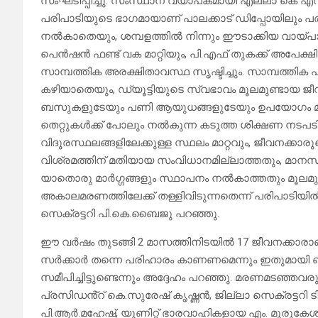
സംഘടിപ്പിച്ചു. സംസ്ഥാന വ്യാപകമായി എല്ലാ കെ എസ്
പരിപാടിയുടെ ഭാഗമായാണ് പാലക്കാട് ഡിപ്പോയിലും പരിപ
നൽകാതെയും, ശമ്പളത്തിൽ നിന്നും ഈടാക്കിയ വായ്പാ ത
പെൻഷൻ ഫണ്ട് വക മാറ്റിയും, പി.എഫ് തുകക്ക് അപേക്ഷ
സാമ്പത്തിക അരക്ഷിതാവസ്ഥ സൃഷ്ടിച്ചും. സാമ്പത്തിക 
കഴിയാതെയും, ഡ്യൂട്ടിയുടെ സ്വഭാവം മൂലമുണ്ടായ 
ബസുകളുടേയും പണി ആയുധങ്ങളുടേയും ഉപയോഗം മൂലവ
തെറ്റുകൾക്ക് പോലും നൽകുന്ന കടുത്ത ശിക്ഷണ നടപടിക
വിദൂരസ്ഥലങ്ങളിലേക്കുള്ള സ്ഥലം മാറ്റവും, ജീവനക്ക
വിശ്രമത്തിന് മതിയായ സംവിധാനമില്ലാത്തതും, മാനസ
യാതൊരു മാർഗ്ഗങ്ങളും സ്ഥാപനം നൽകാത്തതും മൂലമുള
അകാലമരണത്തിലേക്ക് തള്ളിവിടുന്നതെന്ന് പരിപാടിയ
സെക്രട്ടറി പി.കെ.ബൈജു പറഞ്ഞു.
ഈ വർഷം തുടങ്ങി 2 മാസത്തിനിടയിൽ 17 ജീവനക്കാ
സർക്കാർ തന്നെ പരിഹാരം കാണണമെന്നും ഇതുമായി ബന
സമീപിച്ചിട്ടുണ്ടെന്നും അദ്ദേഹം പറഞ്ഞു. മരണമടഞ്ഞവരു
പ്രസിഡൻ്റ് കെ.സുരേഷ് കൃഷ്ണൻ, ജില്ലാ സെക്രട്ടറി ടി.
പി.ആർ.മഹേഷ്, യൂണിറ്റ് ഭാരവാഹികളായ എം. മുരുകേശ