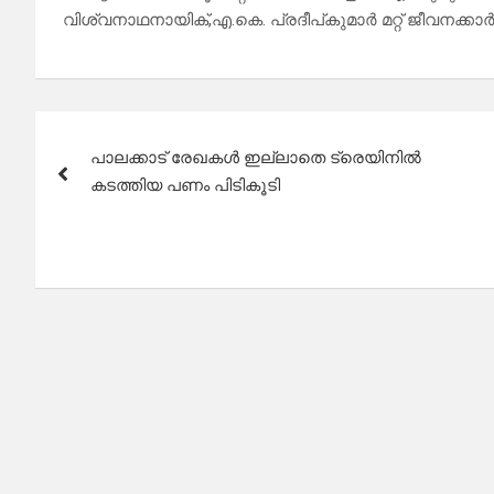
വിശ്വനാഥനായിക്,എ.കെ. പ്രദീപ്കുമാർ മറ്റ് ജീവനക്കാ
Post
പാലക്കാട്‌ രേഖകൾ ഇല്ലാതെ ട്രെയിനിൽ
navigation
കടത്തിയ പണം പിടികൂടി