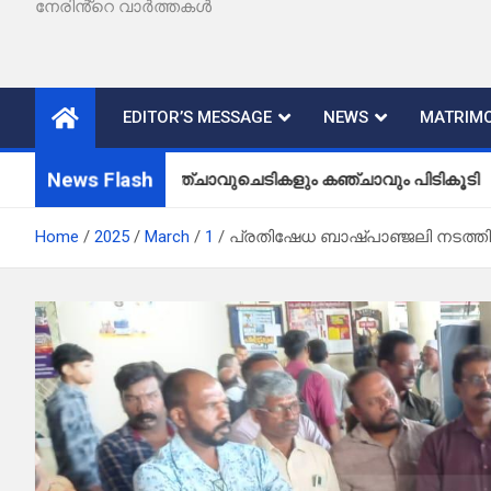
നേരിൻ്റെ വാർത്തകൾ
EDITOR’S MESSAGE
NEWS
MATRIMO
News Flash
കഞ്ചാവുചെടികളും കഞ്ചാവും പിടികൂടി
Home
2025
March
1
പ്രതിഷേധ ബാഷ്പാഞ്ജലി നടത്തി