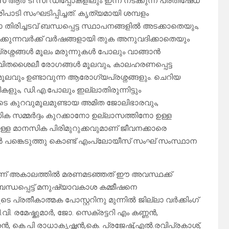
 ആർ ടി സി ഡിപ്പോകളിലും ഇന്ന് നടക്കുന്ന പ്രതിഷേധ
ാടി സംഘടിപ്പിച്ചത്. കൃത്യമായി ശമ്പളം
ിരിച്ചടവ് ബന്ധപ്പെട്ട സ്ഥാപനങ്ങളിൽ അടക്കാതെയും,
ിക്കുന്നവർക്ക് വർഷങ്ങളായി തുക അനുവദിക്കാതെയും
പ്രശ്നങ്ങൾ മൂലം മരുന്നുകൾ പോലും വാങ്ങാൻ
ജീവിതശൈലീ രോഗങ്ങൾ മൂലവും, കാലഹരണപ്പെട്ട
ും ഉണ്ടാവുന്ന ആരോഗ്യപ്രശ്നങ്ങളും. ചെറിയ
ളും, ഡി.എ.പോലും ഇല്ലാതിരുന്നിട്ടും
ാരുടെ കുറവുമൂലമുണ്ടായ അമിത ജോലിഭാരവും,
ിക സമ്മർദ്ദം കുറക്കാനോ ഉല്ലാസത്തിനോ ഉള്ള
്ള മാനസിക പിരിമുറുക്കവുമാണ് ജീവനക്കാരെ
ിൽ പങ്കെടുത്തു കൊണ്ട് എംപ്ലോയീസ് സംഘ് സംസ്ഥാന
രാണ് അകാലത്തിൽ മരണമടഞ്ഞത് ഈ അവസ്ഥക്ക്
്ധപ്പെട്ട് മനുഷ്യാവകാശ കമ്മീഷനെ
ടെ പ്രതീകാത്മക പോസ്റ്ററിനു മുന്നിൽ ജില്ലാ വർക്കിംഗ്
വി. രമേഷ്കുമാർ, ജോ. സെക്രട്ടറി എം കണ്ണൻ,
ൻ, കെ.പി രാധാകൃഷ്ണൻ,കെ. പ്രജേഷ്,എൽ.രവിപ്രകാശ്,