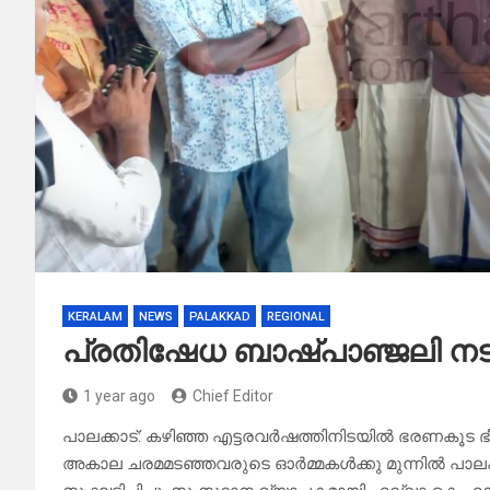
KERALAM
NEWS
PALAKKAD
REGIONAL
പ്രതിഷേധ ബാഷ്പാഞ്ജലി നട
1 year ago
Chief Editor
പാലക്കാട്: കഴിഞ്ഞ എട്ടരവർഷത്തിനിടയിൽ ഭരണകൂ
അകാല ചരമമടഞ്ഞവരുടെ ഓർമ്മകൾക്കു മുന്നിൽ പാലക്