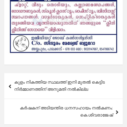
Post
കുളം നികത്തിയ സ്ഥലത്ത് ഇനി മുതൽ കെട്ടിട
navigation
നിർമ്മാണത്തിന് അനുമതി നൽകില്ല
കർഷകന് അടിയന്തിര ധനസഹായം നൽകണം:
കെ.ശിവരാജേഷ്