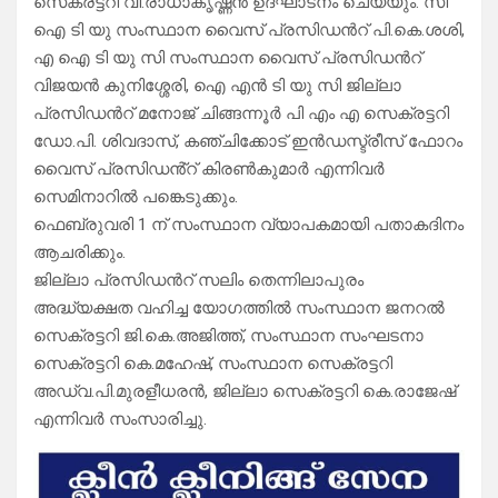
സെക്രട്ടറി വി.രാധാകൃഷ്ണൻ ഉദ്ഘാടനം ചെയ്യും. സി
ഐ ടി യു സംസ്ഥാന വൈസ് പ്രസിഡൻറ് പി.കെ.ശശി,
എ ഐ ടി യു സി സംസ്ഥാന വൈസ് പ്രസിഡൻറ്
വിജയൻ കുനിശ്ശേരി, ഐ എൻ ടി യു സി ജില്ലാ
പ്രസിഡൻറ് മനോജ് ചിങ്ങന്നൂർ പി എം എ സെക്രട്ടറി
ഡോ.പി. ശിവദാസ്, കഞ്ചിക്കോട് ഇൻഡസ്ട്രീസ് ഫോറം
വൈസ് പ്രസിഡൻ്റ് കിരൺകുമാർ എന്നിവർ
സെമിനാറിൽ പങ്കെടുക്കും.
ഫെബ്രുവരി 1 ന് സംസ്ഥാന വ്യാപകമായി പതാകദിനം
ആചരിക്കും.
ജില്ലാ പ്രസിഡൻറ് സലിം തെന്നിലാപുരം
അദ്ധ്യക്ഷത വഹിച്ച യോഗത്തിൽ സംസ്ഥാന ജനറൽ
സെക്രട്ടറി ജി.കെ.അജിത്ത്, സംസ്ഥാന സംഘടനാ
സെക്രട്ടറി കെ.മഹേഷ്, സംസ്ഥാന സെക്രട്ടറി
അഡ്വ.പി.മുരളീധരൻ, ജില്ലാ സെക്രട്ടറി കെ.രാജേഷ്
എന്നിവർ സംസാരിച്ചു.