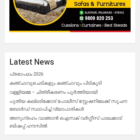
Latest News
പ്രഭാപഥം 2026
കഞ്ചാവുചെടികളും കഞ്ചാവും പിടികൂടി
വള്ളിയമ്മ – ചിത്രീകരണം പൂർത്തിയായി
പുതിയ കല്ലടിക്കോട് പോലീസ് സ്റ്റേഷനിലേക്ക് സൂചന
ബോർഡ് സ്ഥാപിച്ച് വ്യാപാരികൾ
അനുഗ്രഹം വാങ്ങാൻ ഐസക് വര്‍ഗ്ഗീസ് പാലക്കാട്
ബിഷപ്പ് ഹൗസില്‍