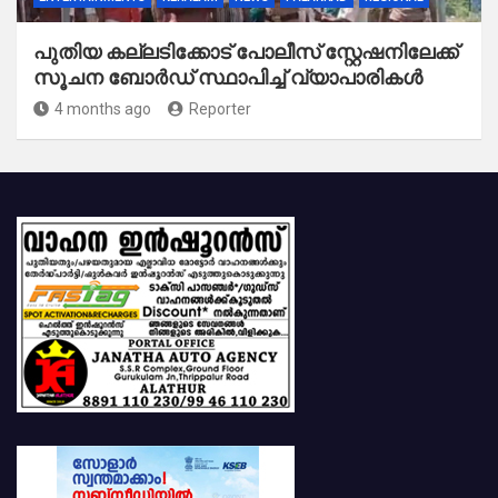
പുതിയ കല്ലടിക്കോട് പോലീസ് സ്റ്റേഷനിലേക്ക്
സൂചന ബോർഡ് സ്ഥാപിച്ച് വ്യാപാരികൾ
4 months ago
Reporter