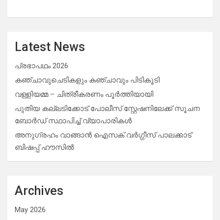
Latest News
പ്രഭാപഥം 2026
കഞ്ചാവുചെടികളും കഞ്ചാവും പിടികൂടി
വള്ളിയമ്മ – ചിത്രീകരണം പൂർത്തിയായി
പുതിയ കല്ലടിക്കോട് പോലീസ് സ്റ്റേഷനിലേക്ക് സൂചന
ബോർഡ് സ്ഥാപിച്ച് വ്യാപാരികൾ
അനുഗ്രഹം വാങ്ങാൻ ഐസക് വര്‍ഗ്ഗീസ് പാലക്കാട്
ബിഷപ്പ് ഹൗസില്‍
Archives
May 2026