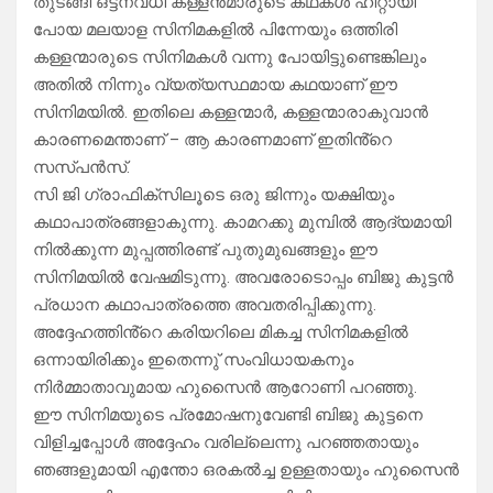
തുടങ്ങി ഒട്ടനവധി കള്ളൻമാരുടെ കഥകൾ ഹിറ്റായി
പോയ മലയാള സിനിമകളിൽ പിന്നേയും ഒത്തിരി
കള്ളന്മാരുടെ സിനിമകൾ വന്നു പോയിട്ടുണ്ടെങ്കിലും
അതിൽ നിന്നും വ്യത്യസ്ഥമായ കഥയാണ് ഈ
സിനിമയിൽ. ഇതിലെ കള്ളന്മാർ, കള്ളന്മാരാകുവാൻ
കാരണമെന്താണ് – ആ കാരണമാണ് ഇതിൻ്റെ
സസ്പൻസ്.
സി ജി ഗ്രാഫിക്സിലൂടെ ഒരു ജിന്നും യക്ഷിയും
കഥാപാത്രങ്ങളാകുന്നു. കാമറക്കു മുമ്പിൽ ആദ്യമായി
നിൽക്കുന്ന മുപ്പത്തിരണ്ട് പുതുമുഖങ്ങളും ഈ
സിനിമയിൽ വേഷമിടുന്നു. അവരോടൊപ്പം ബിജു കുട്ടൻ
പ്രധാന കഥാപാത്രത്തെ അവതരിപ്പിക്കുന്നു.
അദ്ദേഹത്തിൻ്റെ കരിയറിലെ മികച്ച സിനിമകളിൽ
ഒന്നായിരിക്കും ഇതെന്നു് സംവിധായകനും
നിർമ്മാതാവുമായ ഹുസൈൻ ആറോണി പറഞ്ഞു.
ഈ സിനിമയുടെ പ്രമോഷനുവേണ്ടി ബിജു കുട്ടനെ
വിളിച്ചപ്പോൾ അദ്ദേഹം വരില്ലെന്നു പറഞ്ഞതായും
ഞങ്ങളുമായി എന്തോ ഒരകൽച്ച ഉള്ളതായും ഹുസൈൻ