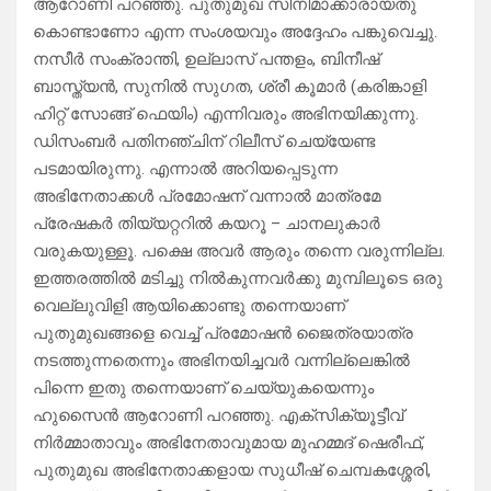
ആറോണി പറഞ്ഞു. പുതുമുഖ സിനിമാക്കാരായതു
കൊണ്ടാണോ എന്ന സംശയവും അദ്ദേഹം പങ്കുവെച്ചു.
നസീർ സംക്രാന്തി, ഉല്ലാസ് പന്തളം, ബിനീഷ്
ബാസ്ത്യൻ, സുനിൽ സുഗത, ശ്രീ കൂമാർ (കരിങ്കാളി
ഹിറ്റ് സോങ്ങ് ഫെയിം) എന്നിവരും അഭിനയിക്കുന്നു.
ഡിസംബർ പതിനഞ്ചിന് റിലീസ് ചെയ്യേണ്ട
പടമായിരുന്നു. എന്നാൽ അറിയപ്പെടുന്ന
അഭിനേതാക്കൾ പ്രമോഷന് വന്നാൽ മാത്രമേ
പ്രേഷകർ തിയ്യറ്ററിൽ കയറൂ – ചാനലുകാർ
വരുകയുള്ളൂ. പക്ഷെ അവർ ആരും തന്നെ വരുന്നില്ല.
ഇത്തരത്തിൽ മടിച്ചു നിൽകുന്നവർക്കു മുമ്പിലൂടെ ഒരു
വെല്ലുവിളി ആയിക്കൊണ്ടു തന്നെയാണ്
പുതുമുഖങ്ങളെ വെച്ച് പ്രമോഷൻ ജൈത്രയാത്ര
നടത്തുന്നതെന്നും അഭിനയിച്ചവർ വന്നില്ലെങ്കിൽ
പിന്നെ ഇതു തന്നെയാണ് ചെയ്യുകയെന്നും
ഹുസൈൻ ആറോണി പറഞ്ഞു. എക്സിക്യൂട്ടീവ്
നിർമ്മാതാവും അഭിനേതാവുമായ മുഹമ്മദ് ഷെരീഫ്,
പുതുമുഖ അഭിനേതാക്കളായ സുധീഷ് ചെമ്പകശ്ശേരി,