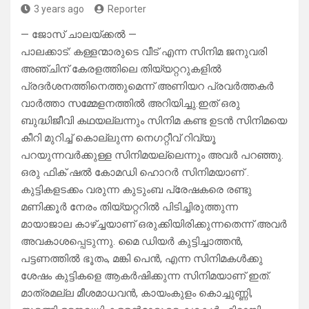
3 years ago
Reporter
— ജോസ് ചാലയ്ക്കൽ —
പാലക്കാട്: കള്ളന്മാരുടെ വീട് എന്ന സിനിമ ജനുവരി
അഞ്ചിന് കേരളത്തിലെ തിയ്യറ്ററുകളിൽ
പ്രദർശനത്തിനെത്തുമെന്ന് അണിയറ പ്രവർത്തകർ
വാർത്താ സമ്മേളനത്തിൽ അറിയിച്ചു.ഇത് ഒരു
ബുദ്ധിജീവി കഥയല്ലന്നും സിനിമ കണ്ട ഉടൻ സിനിമയെ
കീറി മുറിച്ച് കൊല്ലുന്ന നെഗറ്റീവ് റിവ്യൂ
പറയുന്നവർക്കുള്ള സിനിമയല്ലെന്നും അവർ പറഞ്ഞു.
ഒരു ഫിക് ഷൽ കോമഡി ഹൊറർ സിനിമയാണ് .
കുട്ടികളടക്കം വരുന്ന കുടുംബ പ്രേഷകരെ രണ്ടു
മണിക്കൂർ നേരം തിയ്യറ്ററിൽ പിടിച്ചിരുത്തുന്ന
മായാജാല കാഴ്ച്ചയാണ് ഒരുക്കിയിരിക്കുന്നതെന്ന് അവർ
അവകാശപ്പെടുന്നു. മൈ ഡിയർ കുട്ടിച്ചാത്തൻ,
പട്ടണത്തിൽ ഭൂതം, മങ്കി പെൻ, എന്ന സിനിമകൾക്കു
ശേഷം കുട്ടികളെ ആകർഷിക്കുന്ന സിനിമയാണ് ഇത്.
മാത്രമല്ല മീശമാധവൻ, കായംകുളം കൊച്ചുണ്ണി,