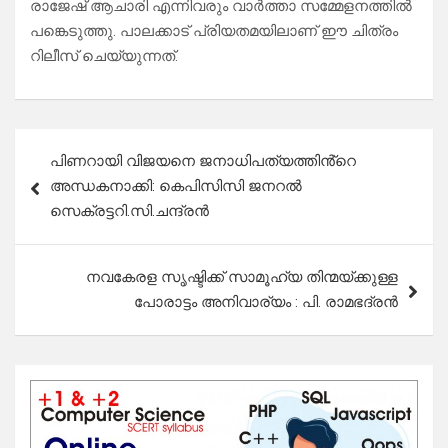
രാജേഷ് ആചാരി എന്നിവരും വാർത്താ സമ്മേളനത്തിൽ
പങ്കെടുത്തു. പാലക്കാട് പ്രിയതമയിലാണ് ഈ ചിത്രം
റിലീസ് ചെയ്യുന്നത്.
Post
പിണറായി വിജയനെ ജനാധിപത്യത്തിൻ്റെ
navigation
അന്ധകനാക്കി: കെപിസിസി ജനറൽ
സെക്രട്ടറി.സി.ചന്ദ്രൻ
നവകേരള സൃഷ്ടിക്ക് സാമൂഹ്യ തിന്മയ്ക്കുള്ള
പോരാട്ടം അനിവാര്യം : പി. രാമഭദ്രൻ