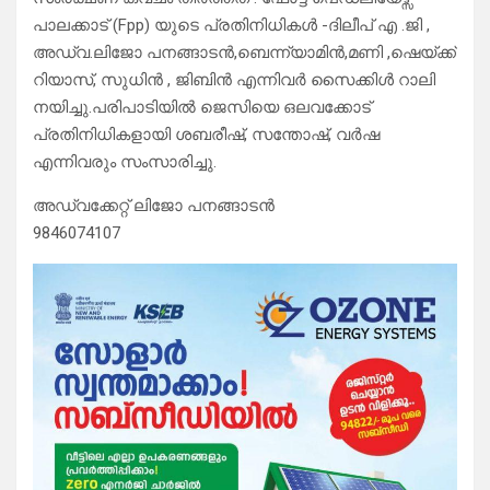
പാലക്കാട് (Fpp) യുടെ പ്രതിനിധികൾ -ദിലീപ് എ .ജി ,
അഡ്വ.ലിജോ പനങ്ങാടൻ,ബെന്ന്യാമിൻ,മണി ,ഷെയ്ക്ക്
റിയാസ്, സുധിൻ , ജിബിൻ എന്നിവർ സൈക്കിൾ റാലി
നയിച്ചു.പരിപാടിയിൽ ജെസിയെ ഒലവക്കോട്
പ്രതിനിധികളായി ശബരീഷ്, സന്തോഷ്, വർഷ
എന്നിവരും സംസാരിച്ചു.
അഡ്വക്കേറ്റ് ലിജോ പനങ്ങാടൻ
9846074107