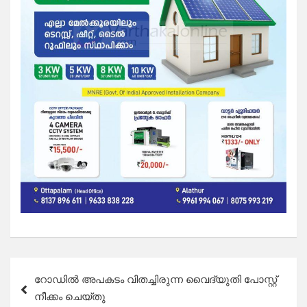
Post
റോഡിൽ അപകടം വിതച്ചിരുന്ന വൈദ്യുതി പോസ്റ്റ്
navigation
നീക്കം ചെയ്തു