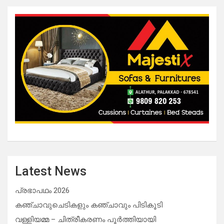
Latest News
പ്രഭാപഥം 2026
കഞ്ചാവുചെടികളും കഞ്ചാവും പിടികൂടി
വള്ളിയമ്മ – ചിത്രീകരണം പൂർത്തിയായി