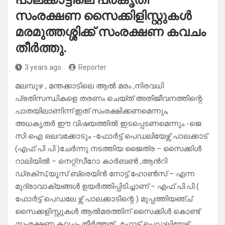
സംരക്ഷണ സൈക്കിളിസ്റ്റുകൾ
മരമുത്തശ്ശിക്ക് സംരക്ഷണ കവചം
തീർത്തു.
3 years ago
Reporter
മലമ്പുഴ , മന്തക്കാടിലെ ആൽ മരം ,നിരവധി
പ്രതിസന്ധികളെ തരണം ചെയ്ത് അതിജീവനത്തിന്റെ
പാതയിലാണിന്ന്.ഇത് സംരക്ഷിക്കണമെന്നും,
അധകൃതർ ഈ വിഷയത്തിൽ ഇടപ്പെടണമെന്നും -ജെ
സി ഐ ഒലവക്കോടും -ഫോർട്ട് പെഡലിയേഴ്സ് പാലക്കാട്
(എഫ് പി പി )ചേർന്നു നടത്തിയ ജൈത്ര – സൈക്കിൾ
റാലിയിൽ – നെറ്റ്സീറോ കാർബൺ ,ആൻറി
ഡ്രക്സ്,യൂസ് ബ്രെയിൻ നോട്ട് ഹോൺസ് – എന്ന
മുദ്രാവാക്യങ്ങൾ ഉയർത്തിപ്പിടിച്ചാണ് – എഫ് പി.പി (
ഫോർട്ട് പെഡലേ ഴ്സ് പാലക്കാടിന്റെ ) മുപ്പത്തിയഞ്ച്
സൈക്കളിസ്റ്റുകൾ ആൽമരത്തിന് സൈക്കിൾ കൊണ്ട്
സംരക്ഷണ കവചം തീർത്തത് . ഫോട്ട് പെഡലിയേഴ്സ്