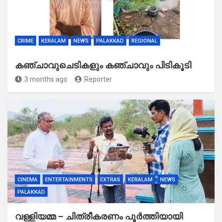
CRIME
KERALAM
NEWS
PALAKKAD
REGIONAL
കഞ്ചാവുചെടികളും കഞ്ചാവും പിടികൂടി
3 months ago
Reporter
CINEMA
ENTERTAINMENTS
EXTRAS
KERALAM
NEWS
PALAKKAD
വള്ളിയമ്മ – ചിത്രീകരണം പൂർത്തിയായി