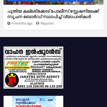
പുതിയ കല്ലടിക്കോട് പോലീസ് സ്റ്റേഷനിലേക്ക്
സൂചന ബോർഡ് സ്ഥാപിച്ച് വ്യാപാരികൾ
4 months ago
Reporter