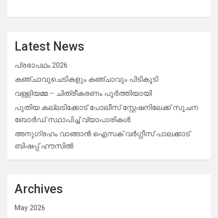
Latest News
പ്രഭാപഥം 2026
കഞ്ചാവുചെടികളും കഞ്ചാവും പിടികൂടി
വള്ളിയമ്മ – ചിത്രീകരണം പൂർത്തിയായി
പുതിയ കല്ലടിക്കോട് പോലീസ് സ്റ്റേഷനിലേക്ക് സൂചന
ബോർഡ് സ്ഥാപിച്ച് വ്യാപാരികൾ
അനുഗ്രഹം വാങ്ങാൻ ഐസക് വര്‍ഗ്ഗീസ് പാലക്കാട്
ബിഷപ്പ് ഹൗസില്‍
Archives
May 2026