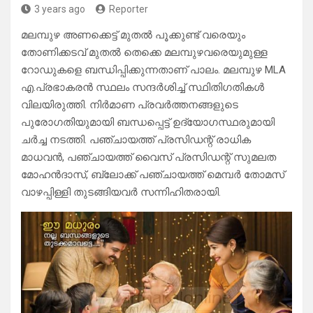
3 years ago
Reporter
മലമ്പുഴ അണക്കെട്ട് മുതൽ പൂക്കുണ്ട് വരെയും
തോണിക്കടവ് മുതൽ തെക്കെ മലമ്പുഴവരെയുമുള്ള
റോഡുകളെ ബന്ധിപ്പിക്കുന്നതാണ് പാലം. മലമ്പുഴ MLA
എ.പ്രഭാകരൻ സ്ഥലം സന്ദർശിച്ച് സ്ഥിതിഗതികൾ
വിലയിരുത്തി. നിർമാണ പ്രവർത്തനങ്ങളുടെ
പുരോഗതിയുമായി ബന്ധപ്പെട്ട് ഉദ്യോഗസ്ഥരുമായി
ചർച്ച നടത്തി. പഞ്ചായത്ത്‌ പ്രസിഡന്റ്‌ രാധിക
മാധവൻ, പഞ്ചായത്ത്‌ വൈസ് പ്രസിഡന്റ്‌ സുമലത
മോഹൻദാസ്, ബ്ലോക്ക്‌ പഞ്ചായത്ത്‌ മെമ്പർ തോമസ്
വാഴപ്പിള്ളി തുടങ്ങിയവർ സന്നിഹിതരായി.