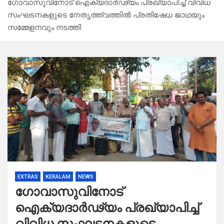
ഗോവാസുവിനോട് ഐക്യദാർഢ്യം പ്രഖ്യാപിച്ച് വിവിധ
സംഘടനകളുടെ നേതൃത്ത്വത്തിൽ പ്രതിഷേധ ജാഥയും
സമ്മേളനവും നടത്തി
EXTRAS
KERALAM
NEWS
ഗോവാസുവിനോട്
ഐക്യദാർഢ്യം പ്രഖ്യാപിച്ച്
വിവിധ സംഘടനകളുടെ