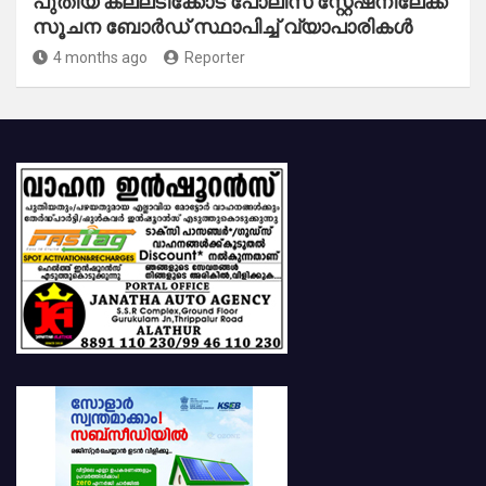
പുതിയ കല്ലടിക്കോട് പോലീസ് സ്റ്റേഷനിലേക്ക്
സൂചന ബോർഡ് സ്ഥാപിച്ച് വ്യാപാരികൾ
4 months ago
Reporter