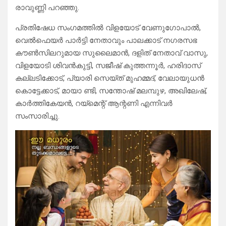
രാവുണ്ണി പറഞ്ഞു.
പ്രതിഷേധ സംഗമത്തിൽ വിളയോട് വേണുഗോപാൽ,
വെൽഫെയർ പാർട്ടി നേതാവും പാലക്കാട് നഗരസഭ
കൗൺസിലറുമായ സുലൈമാൻ, ദളിത് നേതാവ് വാസു,
വിളയോടി ശിവൻകുട്ടി, സജീഷ് കുത്തന്നൂർ, ഹരിദാസ്
കല്ലടിക്കോട്, പ്യാരി സെയ്ത് മുഹമ്മദ്, വേലായുധൻ
കൊട്ടേക്കാട്, മായാ ണ്ടി, സന്തോഷ് മലമ്പുഴ, അഖിലേഷ്,
കാർത്തികേയൻ, റയ്മെന്റ് ആന്റണി എന്നിവർ
സംസാരിച്ചു.