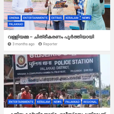
CINEMA
ENTERTAINMENTS
EXTRAS
KERALAM
NEWS
PALAKKAD
വള്ളിയമ്മ – ചിത്രീകരണം പൂർത്തിയായി
3 months ago
Reporter
ENTERTAINMENTS
KERALAM
NEWS
PALAKKAD
REGIONAL