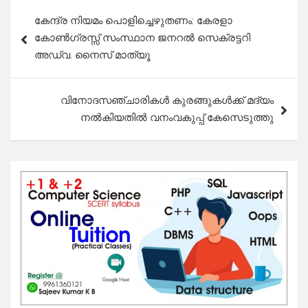
Post
കേന്ദ്ര നിയമം പൊളിച്ചെഴുതണം: കേരളാ
navigation
കോൺഗ്രസ്സ് സംസ്ഥാന ജനറൽ സെക്രട്ടറി
അഡ്വ. നൈസ് മാത്യൂ
വിനോദസഞ്ചാരികൾ കുരങ്ങുകൾക്ക് മദ്യം
നൽകിയതിൽ വനംവകുപ്പ് കേസെടുത്തു