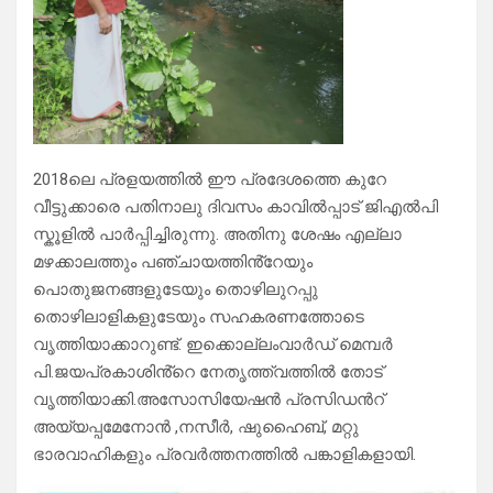
2018ലെ പ്രളയത്തിൽ ഈ പ്രദേശത്തെ കുറേ
വീട്ടുക്കാരെ പതിനാലു ദിവസം കാവിൽപ്പാട് ജിഎൽപി
സ്കൂളിൽ പാർപ്പിച്ചിരുന്നു. അതിനു ശേഷം എല്ലാ
മഴക്കാലത്തും പഞ്ചായത്തിൻ്റേയും
പൊതുജനങ്ങളുടേയും തൊഴിലുറപ്പു
തൊഴിലാളികളുടേയും സഹകരണത്തോടെ
വൃത്തിയാക്കാറുണ്ട്. ഇക്കൊല്ലംവാർഡ് മെമ്പർ
പി.ജയപ്രകാശിൻ്റെ നേതൃത്ത്വത്തിൽ തോട്
വൃത്തിയാക്കി.അസോസിയേഷൻ പ്രസിഡൻറ്
അയ്യപ്പമേനോൻ ,നസീർ, ഷുഹൈബ്, മറ്റു
ഭാരവാഹികളും പ്രവർത്തനത്തിൽ പങ്കാളികളായി.