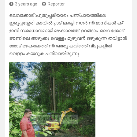
3 years ago
Reporter
ഒലവക്കോട് :പുതുപ്പരിയാരം പഞ്ചായത്തിലെ
ഇരുപ്പശ്ശേരി കാവിൽപ്പാട് ലക്ഷ്മി നഗർ നിവാസികൾ ക്ക്
ഇനി സമാധാനമായി മഴക്കാലത്ത് ഉറങ്ങാം. ഒലവക്കോട്
ടൗണിലെ അഴുക്കു വെള്ളം മുഴുവൻ ഒഴുകുന്ന തവിട്ടാൻ
തോട് മഴക്കാലത്ത് നിറഞ്ഞു കവിഞ്ഞ് വീടുകളിൽ
വെള്ളം കയറുക പതിവായിരുന്നു.