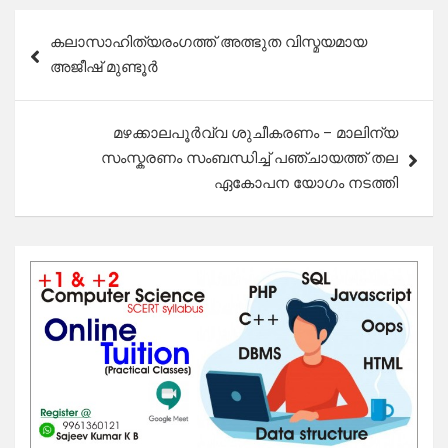
Post
കലാസാഹിത്യരംഗത്ത് അത്ഭുത വിസ്മയമായ
navigation
അജീഷ് മുണ്ടൂർ
മഴക്കാലപൂർവ്വ ശുചീകരണം – മാലിന്യ
സംസ്കരണം സംബന്ധിച്ച് പഞ്ചായത്ത് തല
ഏകോപന യോഗം നടത്തി