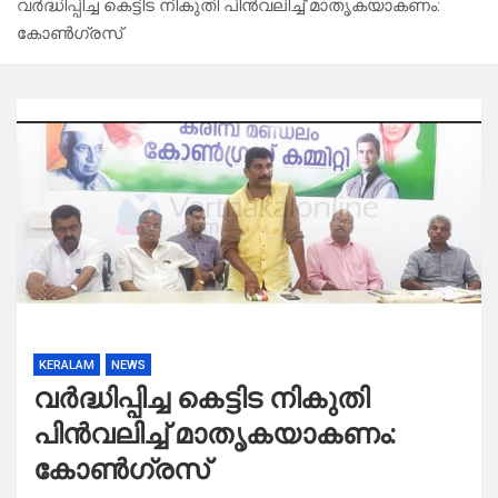
വർദ്ധിപ്പിച്ച കെട്ടിട നികുതി പിൻവലിച്ച് മാതൃകയാകണം:
കോൺഗ്രസ്
KERALAM
NEWS
വർദ്ധിപ്പിച്ച കെട്ടിട നികുതി
പിൻവലിച്ച് മാതൃകയാകണം:
കോൺഗ്രസ്