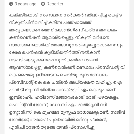
3 years ago
Reporter
കല്ലടിക്കോട്: സംസ്ഥാന സർക്കാർ വർദ്ധിപ്പിച്ച കെട്ടിട
നികുതിപിൻവലിച്ച് കരിമ്പ പഞ്ചായത്ത്
മാതൃകയാകണമെന്ന് കോൺഗ്രസ് കരിമ്പ മണ്ഡലം
കൺവെൻഷൻ ആവശ്യപ്പെട്ടു. നികുതി വർദ്ധന
സാധാരണക്കാർക്ക് താങ്ങാവുന്നതിലുമപ്പുറമാണെന്നും
ക്ഷേമ പെൻഷൻ കുടിശിഖതീർത്ത് നൽകാൻ
നടപടിയെടുക്കണമെന്നുമ്മ് കൺവെൻഷൻ
ആവസ്യപ്പെട്ടു. കൺവെൻഷൻ മണ്ഡലം പ്രസിഡന്റ് വി
കെ ഷൈജു ഉദ്ഘാടനം ചെയ്തു. മുൻ മണ്ഡലം
പ്രസിഡന്റ് കെ കെ ചന്ദ്രൻ അധ്യക്ഷത വഹിച്ചു. ഐ
എൻ ടി യു സി ജില്ലാ സെക്രട്ടറി എം കെ മുഹമ്മദ്
ഇബ്രാഹീം, ഹരിദാസ് മങ്ങാറംകോട്, രാജി പഴയകളം,
ഹെറിന്റ് വി ജോസ്, ഡോ.സി.എം. മാത്യു,വി സി
ഉസ്മാൻ,സി കെ മുഹമ്മദ് മുസ്തഫ,രാധാലക്ഷ്ണമൺ, സജീവ്
ജോർജ്ജ്, അജേഷ് പുല്ലായിൽ,ബിന്ദു പ്രേമൻ,
എൻ.പി.രാജൻ,തുടങ്ങിയവർ പ്രസംഗിച്ചു.