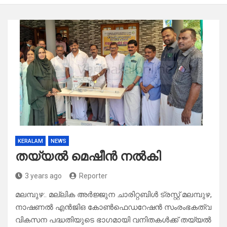
KERALAM
NEWS
തയ്യൽ മെഷീൻ നൽകി
3 years ago
Reporter
മലമ്പുഴ:. മല്ലിക അർജ്ജുന ചാരിറ്റബിൾ ട്രസ്റ്റ് മലമ്പുഴ,
നാഷണൽ എൻജിഒ കോൺഫെഡറേഷൻ സംരംഭകത്വ
വികസന പദ്ധതിയുടെ ഭാഗമായി വനിതകൾക്ക് തയ്യൽ