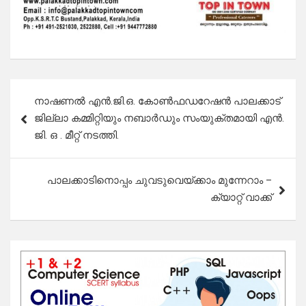
Post
നാഷണൽ എൻ.ജി.ഒ. കോൺഫഡറേഷൻ പാലക്കാട്
navigation
ജില്ലാ കമ്മിറ്റിയും നബാർഡും സംയുക്തമായി എൻ.
ജി. ഒ . മീറ്റ് നടത്തി.
പാലക്കാടിനൊപ്പം ചുവടുവെയ്ക്കാം മുന്നേറാം –
ക്യാറ്റ് വാക്ക്