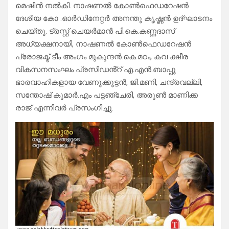
മെഷിൻ നൽകി. നാഷണൽ കോൺഫെഡറേഷൻ
ദേശീയ കോ .ഓർഡിനേറ്റർ അനന്തു കൃഷ്ണൻ ഉദ്ഘാടനം
ചെയ്തു. ട്രസ്റ്റ് ചെയർമാൻ പി.കെ.കണ്ണദാസ്
അധ്യക്ഷനായി, നാഷണൽ കോൺഫെഡറേഷൻ
പ്രോജക്ട് ടീം അംഗം മുകുന്ദൻ.കെ.മഠം, കവ ക്ഷീര
വികസനസംഘം പ്രസിഡൻ്റ് എ.എൻ.ബാപ്പു
ഭാരവാഹികളായ വേണുക്കുട്ടൻ, ജി.മണി, ചന്ദ്രവല്ലി,
സന്തോഷ് കുമാർ.എം പട്ടഞ്ചേരി, അരുൺ മാണിക്ക
രാജ് എന്നിവർ പ്രസംഗിച്ചു.