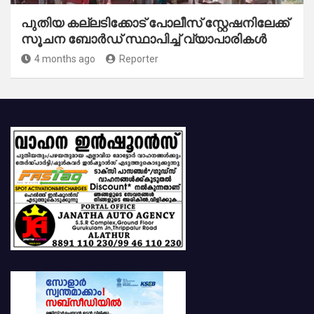
പുതിയ കല്ലടിക്കോട് പോലീസ് സ്റ്റേഷനിലേക്ക്
സൂചന ബോർഡ് സ്ഥാപിച്ച് വ്യാപാരികൾ
4 months ago
Reporter