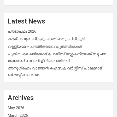
Latest News
പ്രഭാപഥം 2026
കഞ്ചാവുചെടികളും കഞ്ചാവും പിടികൂടി
വള്ളിയമ്മ – ചിത്രീകരണം പൂർത്തിയായി
പുതിയ കല്ലടിക്കോട് പോലീസ് സ്റ്റേഷനിലേക്ക് സൂചന
ബോർഡ് സ്ഥാപിച്ച് വ്യാപാരികൾ
അനുഗ്രഹം വാങ്ങാൻ ഐസക് വര്‍ഗ്ഗീസ് പാലക്കാട്
ബിഷപ്പ് ഹൗസില്‍
Archives
May 2026
March 2026