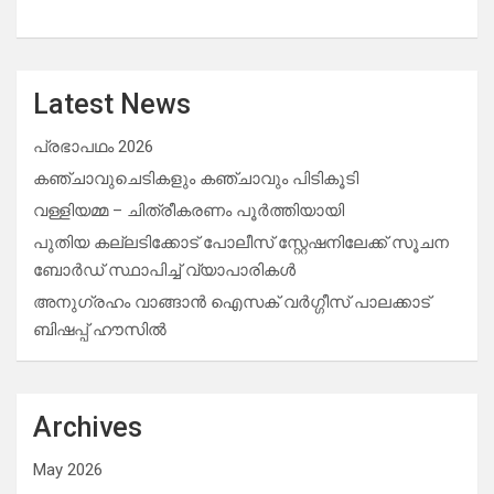
Latest News
പ്രഭാപഥം 2026
കഞ്ചാവുചെടികളും കഞ്ചാവും പിടികൂടി
വള്ളിയമ്മ – ചിത്രീകരണം പൂർത്തിയായി
പുതിയ കല്ലടിക്കോട് പോലീസ് സ്റ്റേഷനിലേക്ക് സൂചന
ബോർഡ് സ്ഥാപിച്ച് വ്യാപാരികൾ
അനുഗ്രഹം വാങ്ങാൻ ഐസക് വര്‍ഗ്ഗീസ് പാലക്കാട്
ബിഷപ്പ് ഹൗസില്‍
Archives
May 2026