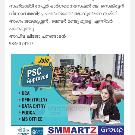
സഹ്യാദ്രി നേച്ചർ ഓർഗനൈസേഷൻ ജേ. സെക്രട്ടറി
വിനോദ് അവിട്ടം, പഞ്ചായത്ത് ആസൂത്രണ സമിതി
അംഗം ജയകൃഷ്ണൻ , മെമ്പർ മഞ്ജു മുരളി എന്നിവർ
പങ്കെടുത്തു.
അഡ്വ. ലിജോ പനങ്ങാടൻ
9846074107