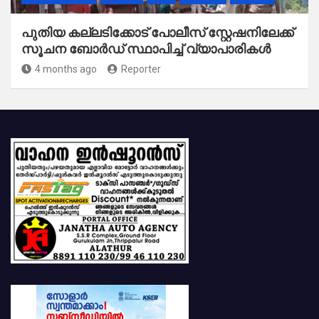
പുതിയ കല്ലടിക്കോട് പോലീസ് സ്റ്റേഷനിലേക്ക്
സൂചന ബോർഡ് സ്ഥാപിച്ച് വ്യാപാരികൾ
4 months ago
Reporter