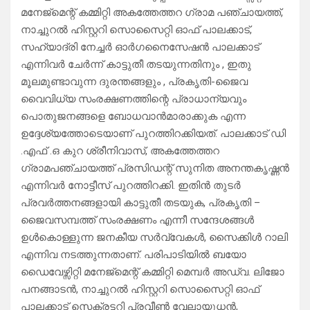
മനേജ്മെന്റ് കമ്മിറ്റി അകത്തേത്തറ ഗ്രാമ പഞ്ചായത്ത്,
നാച്ചുറൽ ഹിസ്റ്ററി സൊസൈറ്റി ഓഫ് പാലക്കാട്,
സഹ്യാദ്രി നേച്ചർ ഓർഗനൈസേഷൻ പാലക്കാട്
എന്നിവർ ചേർന്ന് കാട്ടുതീ തടയുന്നതിനും , ഇതു
മൂലമുണ്ടാവുന്ന ദുരന്തങ്ങളും , പ്രകൃതി-ജൈവ
വൈവിധ്യ സംരക്ഷണത്തിന്റെ പ്രാധാന്യവും
പൊതുജനങ്ങളെ ബോധവാൻമാരാക്കുക എന്ന
ഉദ്ദേശ്യത്തോടെയാണ് പുറത്തിറക്കിയത്. പാലക്കാട് ഡി
.എഫ് .ഒ കുറ ശ്രീനിവാസ്, അകത്തേത്തറ
ഗ്രാമപഞ്ചായത്ത് പ്രസിഡന്റ് സുനിത അനന്തകൃഷ്ണൻ
എന്നിവർ നോട്ടീസ് പുറത്തിറക്കി. ഇതിൻ തുടർ
പ്രവർത്തനങ്ങളായി കാട്ടുതീ തടയുക, പ്രകൃതി –
ജൈവസമ്പത്ത് സംരക്ഷണം എന്നീ സന്ദേശങ്ങൾ
ഉൾകൊള്ളുന്ന ജനകീയ സർവ്വേകൾ, സൈക്കിൾ റാലി
എന്നിവ നടത്തുന്നതാണ്. പരിപാടിയിൽ ബയോ
ഡൈവേഴ്സിറ്റി മനേജ്മെന്റ് കമ്മിറ്റി മെമ്പർ അഡ്വ. ലിജോ
പനങ്ങാടൻ, നാച്ചുറൽ ഹിസ്റ്ററി സൊസൈറ്റി ഓഫ്
പാലക്കാട് സെക്രട്ടറി പ്രവീൺ വേലായുധൻ,