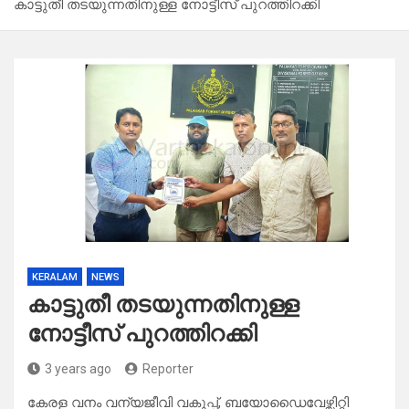
കാട്ടുതീ തടയുന്നതിനുള്ള നോട്ടീസ് പുറത്തിറക്കി
KERALAM
NEWS
കാട്ടുതീ തടയുന്നതിനുള്ള
നോട്ടീസ് പുറത്തിറക്കി
3 years ago
Reporter
കേരള വനം വന്യജീവി വകുപ്പ്, ബയോഡൈവേഴ്സിറ്റി