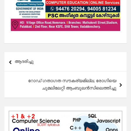
Post
ആദരിച്ചു
navigation
റോഡ് ഗതാഗത സൗകര്യമില്ല; രോഗിയെ
ചുമലിലേറ്റി ആംബുലൻസിലെത്തിച്ചു